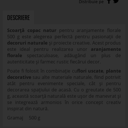
DESCRIERE
Scoarță copac natur
pentru aranjamente florale
500 g este alegerea perfectă pentru pasionații de
decoruri naturale
și proiecte creative. Acest produs
este ideal pentru realizarea unor
aranjamente
florale
spectaculoase, adăugând un plus de
autenticitate și farmec rustic fiecărui decor.
Poate fi folosit în combinație cu
flori uscate
,
plante
decorative
sau alte materiale naturale, fiind potrivit
atât pentru evenimente speciale, cât și pentru
decorarea spațiului de acasă. Cu o greutate de 500
g, această scoarță naturală este ușor de manevrat și
se integrează armonios în orice concept creativ
inspirat din natură.
Gramaj 500 g