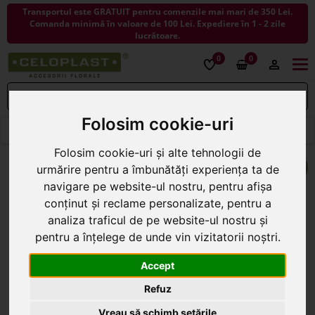
Transportul este GRATUIT pentru comenzile mai mari de 350 Lei.
Comanda minimă în valoare de 100 Lei. Expediere în 1 - 2 zile
lucrătoare.
0
0
Togg
navi
Folosim cookie-uri
< ÎNAPOI LA FLORI USCATE SI PLANTE USCATE
Folosim cookie-uri și alte tehnologii de
urmărire pentru a îmbunătăți experiența ta de
navigare pe website-ul nostru, pentru afișa
conținut și reclame personalizate, pentru a
analiza traficul de pe website-ul nostru și
pentru a înțelege de unde vin vizitatorii noștri.
Accept
Refuz
Vreau să schimb setările