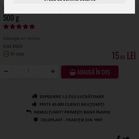
Scoarta copac natur pentru aranjamente florale
500 g
Cod 8503
15
În stoc
.00
ADAUGĂ ÎN COȘ