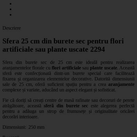
Descriere
Sfera 25 cm din burete sec pentru flori
artificiale sau plante uscate 2294
Sfera din burete sec de 25 cm este ideală pentru realizarea
aranjamentelor florale cu
flori artificiale
sau
plante uscate
. Această
sferă este confecționată dintr-un burete special care facilitează
fixarea și organizarea elementelor decorative. Datorită dimensiunii
sale de 25 cm, oferă suficient spațiu pentru a crea
aranjamente
complexe și variate, aducând un aspect elegant și sofisticat.
Fie că doriți să creați centre de masă rafinate sau decoruri de perete
atrăgătoare, această
sferă din burete sec
este alegerea perfectă
pentru a adăuga un strop de frumusețe și originalitate oricărei
decorări interioare.
Dimensiuni: 250 mm