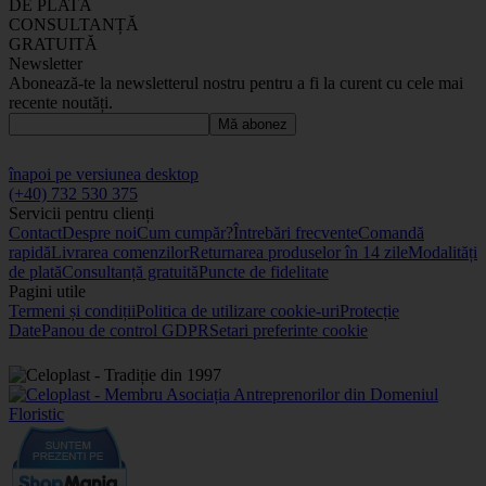
DE PLATĂ
CONSULTANȚĂ
GRATUITĂ
Newsletter
Abonează-te la newsletterul nostru pentru a fi la curent cu cele mai
recente noutăți.
Mă abonez
înapoi pe versiunea desktop
(+40) 732 530 375
Servicii pentru clienți
Contact
Despre noi
Cum cumpăr?
Întrebări frecvente
Comandă
rapidă
Livrarea comenzilor
Returnarea produselor în 14 zile
Modalități
de plată
Consultanță gratuită
Puncte de fidelitate
Pagini utile
Termeni și condiții
Politica de utilizare cookie-uri
Protecție
Date
Panou de control GDPR
Setari preferinte cookie