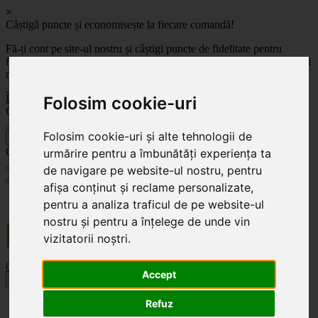
×
Câștigă puncte și economisește la fiecare comandă!
Fă-ți cont pe site-ul nostru și câștigi puncte de fidelitate pentru
fiecare comandă! Cu cât comanzi mai mult, cu atât economisești mai
mult!
Înregistrează-te acum
Folosim cookie-uri
Celoplast
Folosim cookie-uri și alte tehnologii de
înapoi
Celoplast
urmărire pentru a îmbunătăți experiența ta
de navigare pe website-ul nostru, pentru
afișa conținut și reclame personalizate,
Transportul este GRATUIT pentru comenzile mai mari de 350 Lei. Comanda minimă în
pentru a analiza traficul de pe website-ul
valoare de 100 Lei. Expediere în 1 - 2 zile lucrătoare.
nostru și pentru a înțelege de unde vin
vizitatorii noștri.
0
0
Accept
Toggle navigation
Refuz
Acasă