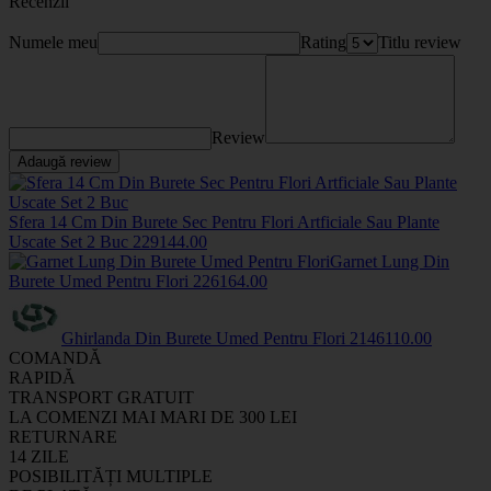
Recenzii
Numele meu
Rating
Titlu review
Review
Adaugă review
Sfera 14 Cm Din Burete Sec Pentru Flori Artficiale Sau Plante
Uscate Set 2 Buc
2291
44
.00
Garnet Lung Din
Burete Umed Pentru Flori
2261
64
.00
Ghirlanda Din Burete Umed Pentru Flori
2146
110
.00
COMANDĂ
RAPIDĂ
TRANSPORT GRATUIT
LA COMENZI MAI MARI DE 300 LEI
RETURNARE
14 ZILE
POSIBILITĂȚI MULTIPLE