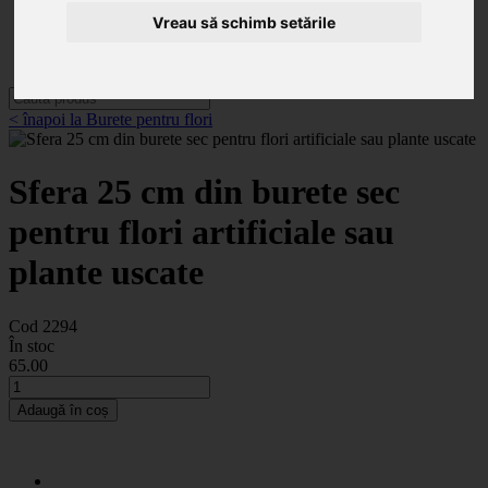
Categorii
Noutăți
Vreau să schimb setările
Promoții
Contact
< înapoi la Burete pentru flori
Sfera 25 cm din burete sec
pentru flori artificiale sau
plante uscate
Cod 2294
În stoc
65
.00
Adaugă în coș