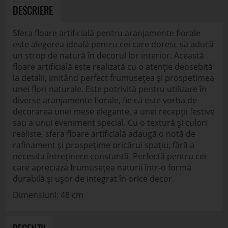
DESCRIERE
Sfera floare artificială pentru aranjamente florale
este alegerea ideală pentru cei care doresc să aducă
un strop de natură în decorul lor interior. Această
floare artificială este realizată cu o atenție deosebită
la detalii, imitând perfect frumusețea și prospetimea
unei flori naturale. Este potrivită pentru utilizare în
diverse aranjamente florale, fie că este vorba de
decorarea unei mese elegante, a unei recepții festive
sau a unui eveniment special. Cu o textură și culori
realiste, sfera floare artificială adaugă o notă de
rafinament și prospețime oricărui spațiu, fără a
necesita întreținere constantă. Perfectă pentru cei
care apreciază frumusețea naturii într-o formă
durabilă și ușor de integrat în orice decor.
Dimensiuni: 48 cm