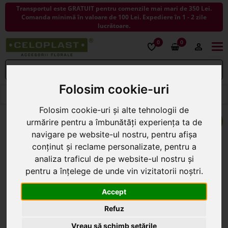
Transportul este GRATUIT pentru comenzile mai mari de 350 Lei.
Comanda minimă în valoare de 100 Lei. Expediere în 1 - 2 zile
lucrătoare.
0
0
Togg
navi
Folosim cookie-uri
< ÎNAPOI LA FLORI ARTIFICIALE
Folosim cookie-uri și alte tehnologii de
urmărire pentru a îmbunătăți experiența ta de
navigare pe website-ul nostru, pentru afișa
conținut și reclame personalizate, pentru a
analiza traficul de pe website-ul nostru și
pentru a înțelege de unde vin vizitatorii noștri.
Accept
Refuz
Vreau să schimb setările