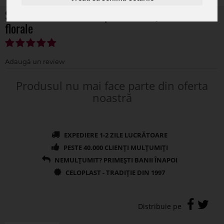
Sfera floare artificiala pentru aranjamente
florale
Produsul nu mai face parte din oferta
noastră