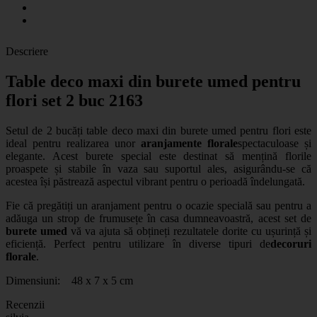
Descriere
Table deco maxi din burete umed pentru
flori set 2 buc 2163
Setul de 2 bucăți table deco maxi din burete umed pentru flori este
ideal pentru realizarea unor
aranjamente florale
spectaculoase și
elegante. Acest burete special este destinat să mențină florile
proaspete și stabile în vaza sau suportul ales, asigurându-se că
acestea își păstrează aspectul vibrant pentru o perioadă îndelungată.
Fie că pregătiți un aranjament pentru o ocazie specială sau pentru a
adăuga un strop de frumusețe în casa dumneavoastră, acest set de
burete umed
vă va ajuta să obțineți rezultatele dorite cu ușurință și
eficiență. Perfect pentru utilizare în diverse tipuri de
decoruri
florale
.
Dimensiuni: 48 x 7 x 5 cm
Recenzii