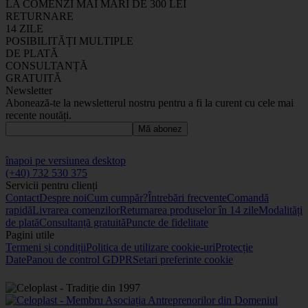
LA COMENZI MAI MARI DE 300 LEI
RETURNARE
14 ZILE
POSIBILITĂȚI MULTIPLE
DE PLATĂ
CONSULTANȚĂ
GRATUITĂ
Newsletter
Abonează-te la newsletterul nostru pentru a fi la curent cu cele mai
recente noutăți.
Mă abonez
înapoi pe versiunea desktop
(+40) 732 530 375
Servicii pentru clienți
Contact
Despre noi
Cum cumpăr?
Întrebări frecvente
Comandă
rapidă
Livrarea comenzilor
Returnarea produselor în 14 zile
Modalități
de plată
Consultanță gratuită
Puncte de fidelitate
Pagini utile
Termeni și condiții
Politica de utilizare cookie-uri
Protecție
Date
Panou de control GDPR
Setari preferinte cookie