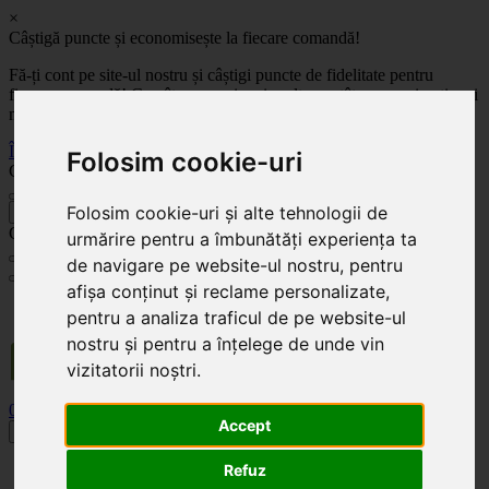
×
Câștigă puncte și economisește la fiecare comandă!
Fă-ți cont pe site-ul nostru și câștigi puncte de fidelitate pentru
fiecare comandă! Cu cât comanzi mai mult, cu atât economisești mai
mult!
Înregistrează-te acum
Folosim cookie-uri
Celoplast
Folosim cookie-uri și alte tehnologii de
înapoi
Celoplast
urmărire pentru a îmbunătăți experiența ta
de navigare pe website-ul nostru, pentru
afișa conținut și reclame personalizate,
Transportul este GRATUIT pentru comenzile mai mari de 350 Lei. Comanda minimă în
pentru a analiza traficul de pe website-ul
valoare de 100 Lei. Expediere în 1 - 2 zile lucrătoare.
nostru și pentru a înțelege de unde vin
vizitatorii noștri.
0
0
Accept
Toggle navigation
Refuz
Acasă