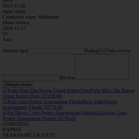
silvia
2023-11-28
super rapizi
Colaborare super. Multumim.
Diana veliscu
2024-12-17
10
Aaa
Numele meu
Rating
Titlu review
Review
Adaugă review
Porta Maxi Din Burete
Umed Pentru Flori
2212
18
.00
Rola Satin Pentru
Aranjamente Florale
5377
6
.00
Sul Decor Color
Pentru Aranjamente Florale
5279
6
.00
COMANDĂ
RAPIDĂ
TRANSPORT GRATUIT