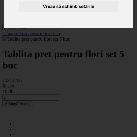
Categorii
Noutăți
Vreau să schimb setările
Promoții
Contact
< înapoi la Accesorii floristica
Tablita pret pentru flori set 5
buc
Cod 2266
În stoc
10
.00
Adaugă în coș