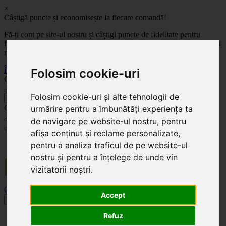
×
Câștigă puncte și economisește la fiecare comandă!
Fă-ți cont pe site-ul nostru și câștigi puncte de fidelitate pentru
fiecare comandă! Cu cât comanzi mai mult, cu atât economisești mai
mult!
Înregistrează-te acum
Folosim cookie-uri
Celoplast
Folosim cookie-uri și alte tehnologii de
înapoi
Celoplast
urmărire pentru a îmbunătăți experiența ta
de navigare pe website-ul nostru, pentru
afișa conținut și reclame personalizate,
Transportul este GRATUIT pentru comenzile mai mari de 350 Lei. Comanda minimă în
pentru a analiza traficul de pe website-ul
valoare de 100 Lei. Expediere în 1 - 2 zile lucrătoare.
nostru și pentru a înțelege de unde vin
vizitatorii noștri.
0
0
Accept
Toggle navigation
Refuz
Acasă