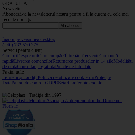
GRATUITĂ
Newsletter
Abonează-te la newsletterul nostru pentru a fi la curent cu cele mai
recente noutăți.
Mă abonez
înapoi pe versiunea desktop
(+40) 732 530 375
Servicii pentru clienți
Contact
Despre noi
Cum cumpăr?
Întrebări frecvente
Comandă
rapidă
Livrarea comenzilor
Returnarea produselor în 14 zile
Modalități
de plată
Consultanță gratuită
Puncte de fidelitate
Pagini utile
Termeni și condiții
Politica de utilizare cookie-uri
Protecție
Date
Panou de control GDPR
Setari preferinte cookie