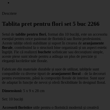
Descriere
Tablita pret pentru flori set 5 buc 2266
Setul de
tablite pentru flori
, format din 10 bucăți, este un accesoriu
esențial pentru orice pasionat de floristică sau florist profesionist.
Aceste tablițe oferă stabilitate și suport în crearea de
aranjamente
florale
, contribuind la o structură bine organizată și un aspect estetic
îngrijit. Fie că realizezi
buchete
sofisticate sau decorațiuni simple,
aceste piese sunt ideale pentru a adăuga un plus de precizie și
eleganță lucrărilor tale florale.
Fabricate din materiale durabile și ușor de utilizat, tablițele sunt
compatibile cu diverse tipuri de
aranjament floral
– de la decoruri
pentru evenimente, până la compoziții florale de interior. Sunt ușor
de adaptat în funcție de nevoi și oferă flexibilitate în designul floral.
Dimensiuni:
5 x 9 x 28 cm
Set: 10 bucăți
Accesorii floristice
utile pentru o floristică modernă și creativă