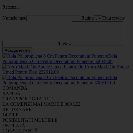
Recenzii
Numele meu
Rating
Titlu review
Review
Adaugă review
Rola
Polipropilena 6 Cm Pentru Decoratiuni Funerare
506F
9
.00
Agro Maxi Din Burete
Umed Pentru Flori
2326
12
.00
Rola
Polipropilena 8 Cm Pentru Decoratiuni Funerare
508F
12
.00
COMANDĂ
RAPIDĂ
TRANSPORT GRATUIT
LA COMENZI MAI MARI DE 300 LEI
RETURNARE
14 ZILE
POSIBILITĂȚI MULTIPLE
DE PLATĂ
CONSULTANȚĂ