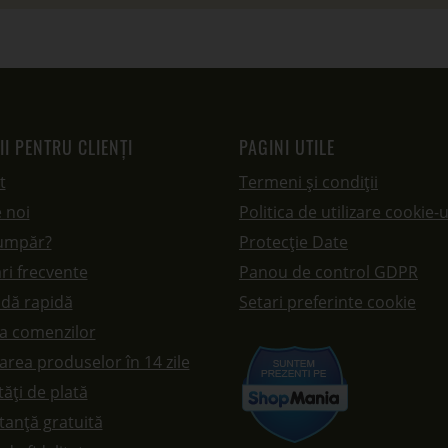
II PENTRU CLIENȚI
PAGINI UTILE
t
Termeni și condiții
 noi
Politica de utilizare cookie-u
umpăr?
Protecție Date
ri frecvente
Panou de control GDPR
dă rapidă
Setari preferinte cookie
ea comenzilor
rea produselor în 14 zile
ăți de plată
tanță gratuită