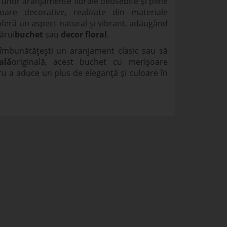
 unor aranjamente florale deosebite și pline
are decorative, realizate din materiale
, oferă un aspect natural și vibrant, adăugând
cărui
buchet
sau
decor floral
.
 îmbunătățești un aranjament clasic sau să
ală
originală, acest buchet cu merișoare
tru a aduce un plus de eleganță și culoare în