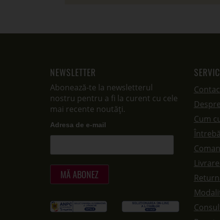
NEWSLETTER
SERVIC
Abonează-te la newsletterul
Contac
nostru pentru a fi la curent cu cele
Despre
mai recente noutăți.
Cum c
Adresa de e-mail
Întrebă
Coman
Livrar
Returna
Modalit
Consul