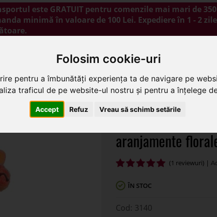
nsportul este GRATUIT pentru comenzile mai mari de 350 
nda minimă în valoare de 100 Lei. Expediere în 1 - 2 zile
ătoare.
NOUTĂȚI
PROMOȚII
BLOG
CONTACT
Folosim cookie-uri
rire pentru a îmbunătăți experiența ta de navigare pe websi
liza traficul de pe website-ul nostru și pentru a înțelege de 
re artificiale color pentru aranjamente florale
Accept
Refuz
Vreau să schimb setările
Buchet 6 merisoare 
aranjamente floral
(1 reviewuri) |
ÎN STOC
3140