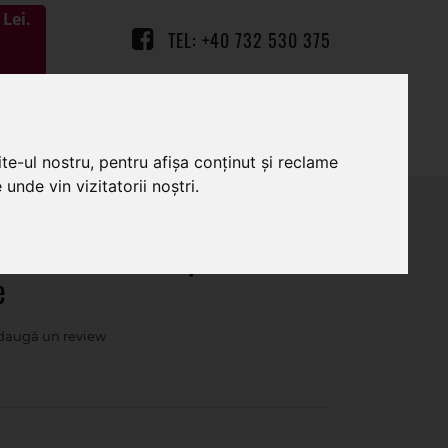
Lei.
TEL: +40 732 530 375
0
0
te-ul nostru, pentru afișa conținut și reclame
unde vin vizitatorii noștri.
artificiale color pentru
e