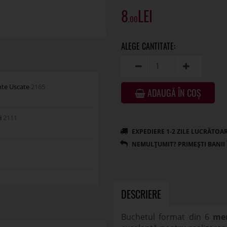
8
.00
ante Uscate
2165
ADAUGĂ ÎN COȘ
i
2111
DESCRIERE
Buchetul format din 6
mer