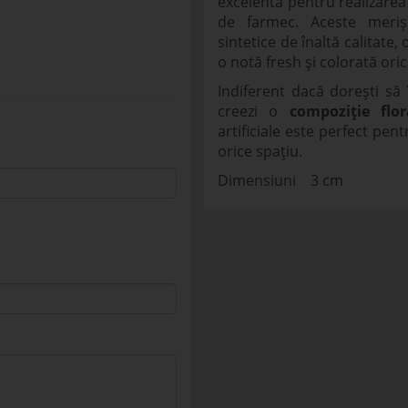
excelentă pentru realizarea
de farmec. Aceste merișo
sintetice de înaltă calitate
o notă fresh și colorată ori
Indiferent dacă dorești să
creezi o
compoziție flor
artificiale este perfect pen
orice spațiu.
Dimensiuni 3 cm