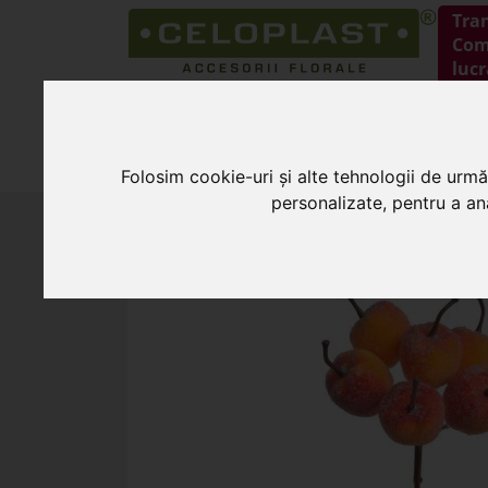
Tra
Coma
lucr
HOME
PRODUSE
Folosim cookie-uri și alte tehnologii de urmă
personalizate, pentru a ana
HOME
»
Flori artificiale
»
Buchet 6 merisoa