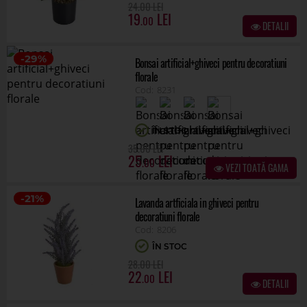
.00
24
19
.00
DETALII
-29%
Bonsai artificial+ghiveci pentru decoratiuni
florale
8231
ÎN STOC
.00
35
25
.00
VEZI TOATĂ GAMA
-21%
Lavanda artficiala in ghiveci pentru
decoratiuni florale
8206
ÎN STOC
.00
28
22
.00
DETALII