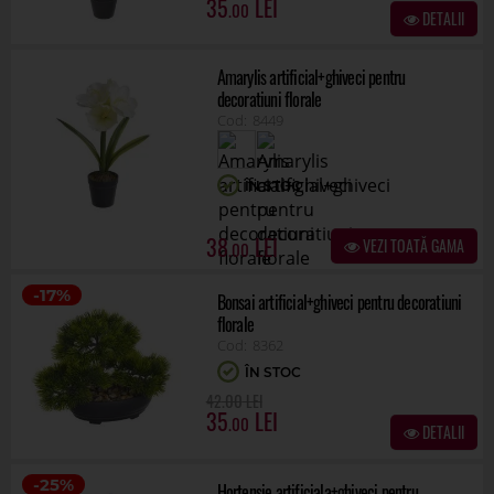
35
.00
DETALII
Amarylis artificial+ghiveci pentru
decoratiuni florale
8449
ÎN STOC
38
VEZI TOATĂ GAMA
.00
-17%
Bonsai artificial+ghiveci pentru decoratiuni
florale
8362
ÎN STOC
.00
42
35
.00
DETALII
-25%
Hortensie artificiala+ghiveci pentru