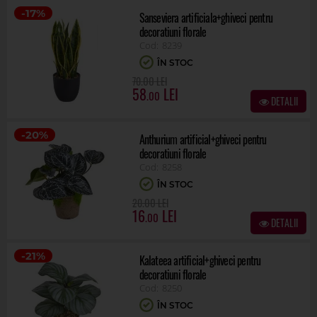
-17%
Sanseviera artificiala+ghiveci pentru
decoratiuni florale
8239
ÎN STOC
.00
70
58
.00
DETALII
-20%
Anthurium artificial+ghiveci pentru
decoratiuni florale
8258
ÎN STOC
.00
20
16
.00
DETALII
-21%
Kalateea artificial+ghiveci pentru
decoratiuni florale
8250
ÎN STOC