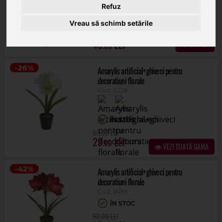
8525
Refuz
ÎN STOC
Vreau să schimb setările
46
DETALII
.00
-26%
Amarylis artificial+ghiveci pentru
decoratiuni florale
3224
ÎN STOC
.00
39
29
.00
VEZI TOATĂ GAMA
-42%
Amarylis artificial+ghiveci pentru
decoratiuni florale
8436
ÎN STOC
.00
60