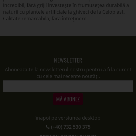
incredibil, fără griji! Investește în frumusețea durabilă a
naturii cu plantele artificiale la ghiveci de la Celoplast.
Calitate remarcabilă, fără întreținere.
NEWSLETTER
Abonează-te la newsletterul nostru pentru a fi la curent
cu cele mai recente noutăți.
MĂ ABONEZ
înapoi pe versiunea desktop
(+40) 732 530 375