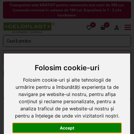
Transportul este GRATUIT pentru comenzile mai mari de 350 Lei.
Comanda minimă în valoare de 100 Lei. Expediere în 1 - 2 zile
lucrătoare.
0
0
Togg
navi
FILTREAZĂ
Folosim cookie-uri
PLANTE ARTIFICIALE LA GHIVECI
Folosim cookie-uri și alte tehnologii de
urmărire pentru a îmbunătăți experiența ta de
navigare pe website-ul nostru, pentru afișa
Ordonare:
Pe pagina
conținut și reclame personalizate, pentru a
analiza traficul de pe website-ul nostru și
pentru a înțelege de unde vin vizitatorii noștri.
Orhidee artificiala+ghiveci pentru
Accept
decoratiuni florale