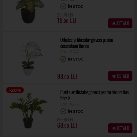
ÎN STOC
.00
25
19
.00
DETALII
Orhidee artificiala+ghiveci pentru
decoratiuni florale
8247
ÎN STOC
98
DETALII
.00
-20%
Planta artificiala+ghiveci pentru decoratiuni
florale
8215
ÎN STOC
.00
85
68
.00
DETALII