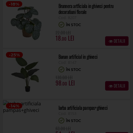
-18%
Brunnera artficiala in ghiveci pentru
decoratiuni florale
8207
ÎN STOC
.00
22
18
.00
DETALII
-25%
Banan artificial in ghiveci
8147
ÎN STOC
.00
130
98
.00
DETALII
-14%
Iarba artificiala pampas+ghiveci
8153
ÎN STOC
.00
63