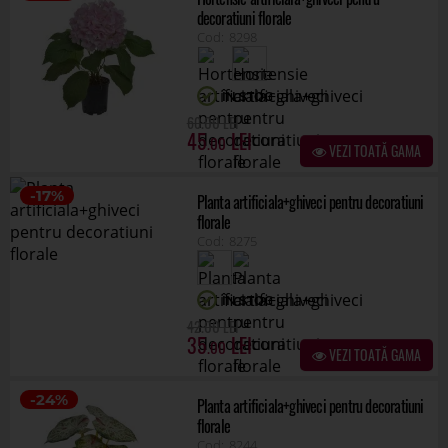
decoratiuni florale
8298
ÎN STOC
.00
60
45
.00
VEZI TOATĂ GAMA
-17%
Planta artificiala+ghiveci pentru decoratiuni
florale
8275
ÎN STOC
.00
42
35
.00
VEZI TOATĂ GAMA
-24%
Planta artificiala+ghiveci pentru decoratiuni
florale
8244