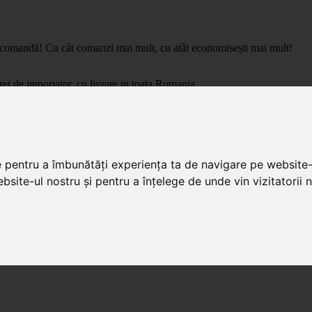
care comandă! Cu cât comanzi mai mult, cu atât economisești mai mult!
pret de importator, cu livrare in toata Romania.
e pentru a îmbunătăți experiența ta de navigare pe website-
bsite-ul nostru și pentru a înțelege de unde vin vizitatorii n
ale