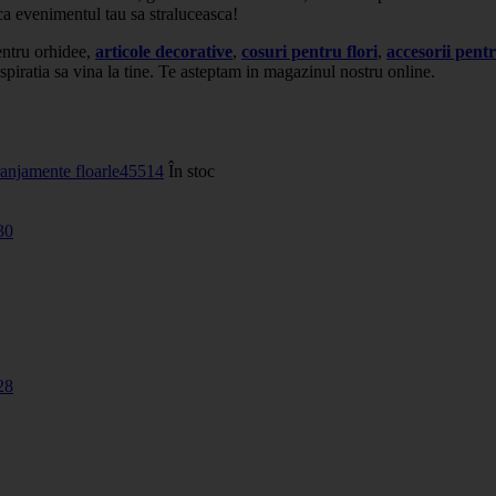
u ca evenimentul tau sa straluceasca!
entru orhidee,
articole decorative
,
cosuri pentru flori
,
accesorii pentr
inspiratia sa vina la tine. Te asteptam in magazinul nostru online.
ranjamente floarle
45514
În stoc
30
28