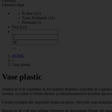
Filtrează
Filtrează după
În Stoc (21)
Toate Produsele (21)
Promoții (5)
Preț (Lei)
HOME
»
Vase plastic
Vase plastic
Alatura-te si tu expertilor in decoratiuni floristice si profita de o gam
noastra, cu culori si forme diverse si infrumuseteaza-ti locuinta sau ev
Livrare prompta din depozitul nostru en-gross. Stocurile sunt actualiz
Bucura-te de cele mai rafinate elemente de decoratiuni florale din magaz