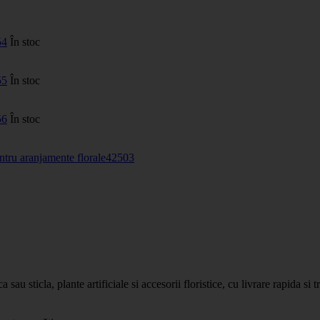
54
În stoc
55
În stoc
56
În stoc
ntru aranjamente florale
42503
ica sau sticla, plante artificiale si accesorii floristice, cu livrare ra