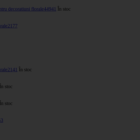
ntru decoratiuni florale
44941
În stoc
rale
2177
rale
2141
În stoc
În stoc
În stoc
53