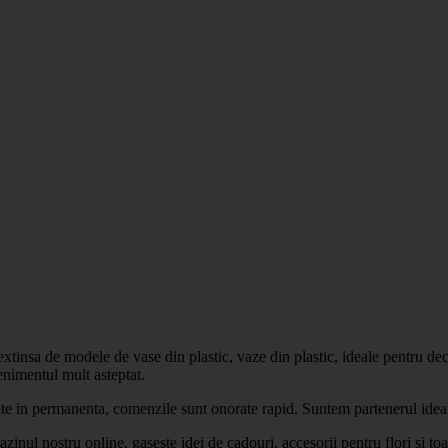
a extinsa de modele de vase din plastic, vaze din plastic, ideale pentru d
enimentul mult asteptat.
ate in permanenta, comenzile sunt onorate rapid. Suntem partenerul ideal 
inul nostru online, gaseste idei de cadouri, accesorii pentru flori si toa