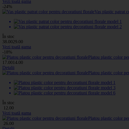
Vezi toată gama
-24%
Vas plastic patrat c
În stoc
38
.00
29
.00
Vezi toată gama
-18%
Platou plastic color pe
17
.00
14
.00
Detalii
Platou plastic color pe
În stoc
12
.00
Vezi toată gama
Platou plastic color pe
26
.00
Detalii