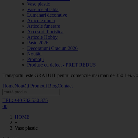
Vase plastic
Vase metal tabla
Lumanari decorative
Articole nunta
Articole funerare
Accesorii floristica
Articole Hobby
Paște 2026
Decoratiuni Craciun 2026
Noutăți
Promoții
Produse cu defect - PRET REDUS
Transportul este GRATUIT pentru comenzile mai mari de 350 Lei. Coma
Home
Noutăți
Promoții
Blog
Contact
TEL: +40 732 530 375
0
0
HOME
»
Vase plastic