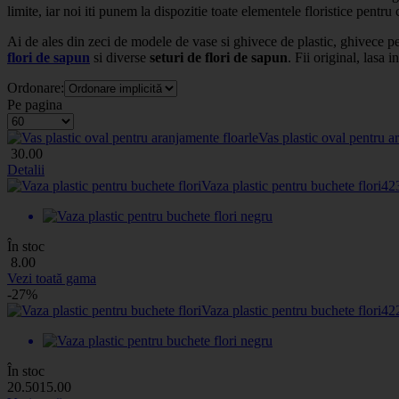
limite, iar noi iti punem la dispozitie toate elementele floristice pentr
Ai de ales din zeci de modele de vase si ghivece de plastic, ghivece p
flori de sapun
si diverse
seturi de flori de sapun
. Fii original, lasa 
Ordonare:
Pe pagina
Vas plastic oval pentru a
30
.00
Detalii
Vaza plastic pentru buchete flori
42
În stoc
8
.00
Vezi toată gama
-27%
Vaza plastic pentru buchete flori
42
În stoc
20
.50
15
.00