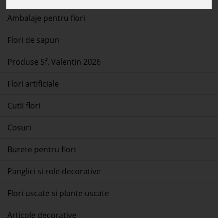
Ambalaje pentru flori
Flori de sapun
Produse Sf. Valentin 2026
Flori artificiale
Cutii flori
Cosuri
Burete pentru flori
Panglici si role decorative
Flori uscate si plante uscate
Articole decorative