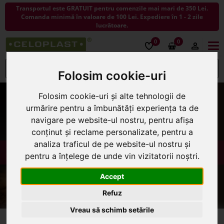
Transportul este GRATUIT pentru comenzile mai mari de 350 Lei.
Comanda minimă în valoare de 100 Lei. Expediere în 1 - 2 zile
lucrătoare.
0
0
Togg
navi
Folosim cookie-uri
Previous
Nex
Folosim cookie-uri și alte tehnologii de
urmărire pentru a îmbunătăți experiența ta de
navigare pe website-ul nostru, pentru afișa
conținut și reclame personalizate, pentru a
analiza traficul de pe website-ul nostru și
pentru a înțelege de unde vin vizitatorii noștri.
Accept
Refuz
Vreau să schimb setările
Plante artificiale la ghiveci