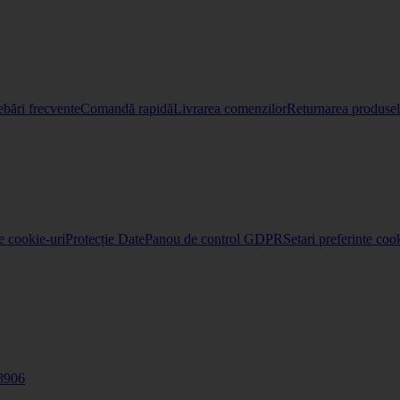
ebări frecvente
Comandă rapidă
Livrarea comenzilor
Returnarea produselo
re cookie-uri
Protecție Date
Panou de control GDPR
Setari preferinte coo
8906