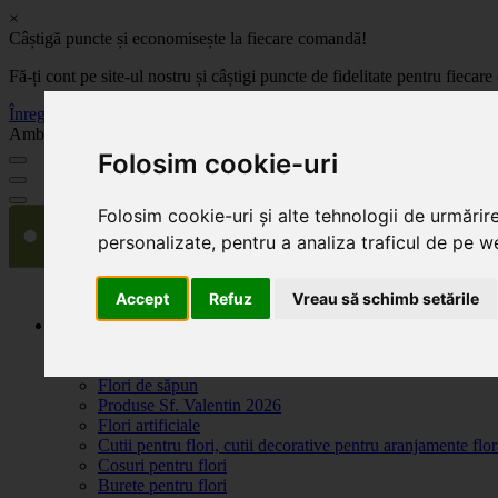
×
Câștigă puncte și economisește la fiecare comandă!
Fă-ți cont pe site-ul nostru și câștigi puncte de fidelitate pentru fie
Înregistrează-te acum
Ambalaje, decoratiuni si accesorii pentru flori. Produse de calitate la 
Folosim cookie-uri
Folosim cookie-uri și alte tehnologii de urmărir
personalizate, pentru a analiza traficul de pe we
Accept
Refuz
Vreau să schimb setările
Produse
Plante artificiale la ghiveci
Ambalaje pentru flori
Flori de săpun
Produse Sf. Valentin 2026
Flori artificiale
Cutii pentru flori, cutii decorative pentru aranjamente flor
Cosuri pentru flori
Burete pentru flori