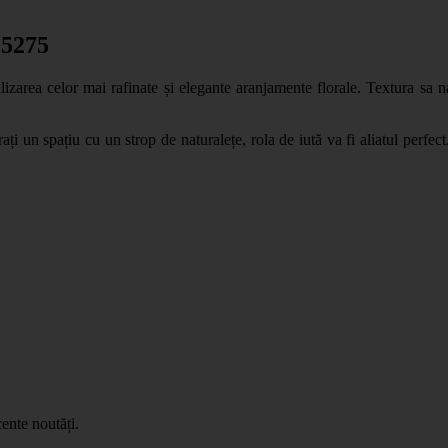
 5275
lizarea celor mai rafinate și elegante aranjamente florale. Textura sa n
ați un spațiu cu un strop de naturalețe, rola de iută va fi aliatul perfe
ente noutăți.