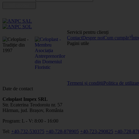
Servicii pentru clienți
Contact
Despre noi
Cum cumpăr?
Într
Pagini utile
Termeni și condiții
Politica de utiliza
Date de contact
Celoplast Impex SRL
Str. Ecaterina Teodoroiu nr. 57
Hărman, jud. Brașov, România
Program: L - V: 8:00 - 16:00
Tel:
+40-732-530375
+40-728-878905
+40-723-290825
+40-728-87