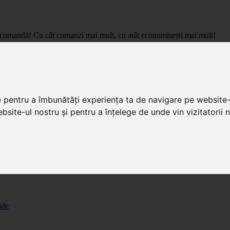
care comandă! Cu cât comanzi mai mult, cu atât economisești mai mult!
pret de importator, cu livrare in toata Romania.
e pentru a îmbunătăți experiența ta de navigare pe website-
bsite-ul nostru și pentru a înțelege de unde vin vizitatorii n
ale