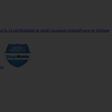
r în 14 zile
Modalități de plată
Consultanță gratuită
Puncte de fidelitate
kie