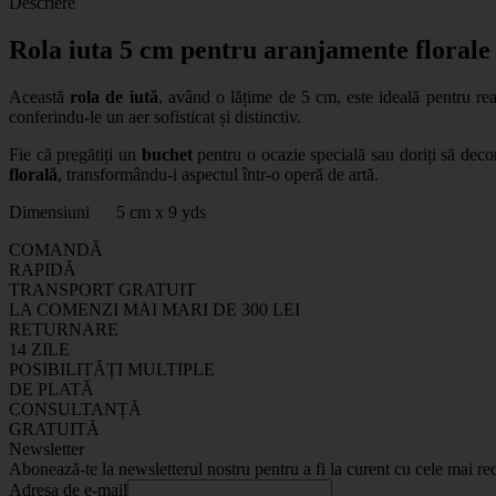
Descriere
Rola iuta 5 cm pentru aranjamente florale
Această
rola de iută
, având o lățime de 5 cm, este ideală pentru rea
conferindu-le un aer sofisticat și distinctiv.
Fie că pregătiți un
buchet
pentru o ocazie specială sau doriți să decor
florală
, transformându-i aspectul într-o operă de artă.
Dimensiuni 5 cm x 9 yds
COMANDĂ
RAPIDĂ
TRANSPORT GRATUIT
LA COMENZI MAI MARI DE 300 LEI
RETURNARE
14 ZILE
POSIBILITĂȚI MULTIPLE
DE PLATĂ
CONSULTANȚĂ
GRATUITĂ
Newsletter
Abonează-te la newsletterul nostru pentru a fi la curent cu cele mai rec
Adresa de e-mail