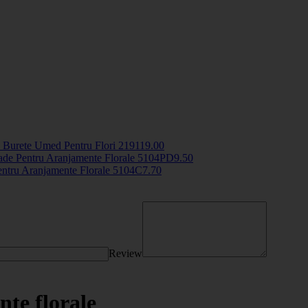
 Burete Umed Pentru Flori
2191
19
.00
ade Pentru Aranjamente Florale
5104PD
9
.50
entru Aranjamente Florale
5104C
7
.70
Review
te florale