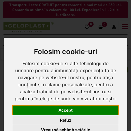
Transportul este GRATUIT pentru comenzile mai mari de 350 Lei.
Comanda minimă în valoare de 100 Lei. Expediere în 1 - 2 zile
lucrătoare.
0
0
Togg
navi
Folosim cookie-uri
< ÎNAPOI LA BURETE PENTRU FLORI
Folosim cookie-uri și alte tehnologii de
urmărire pentru a îmbunătăți experiența ta de
navigare pe website-ul nostru, pentru afișa
conținut și reclame personalizate, pentru a
analiza traficul de pe website-ul nostru și
pentru a înțelege de unde vin vizitatorii noștri.
Accept
Refuz
Vreau să schimb setările