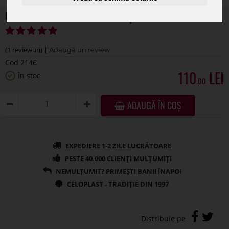
Ghirlanda din burete umed pentru flori
(1 reviewuri) |
Cod 2146
110
În stoc
.00
ADAUGĂ ÎN COȘ