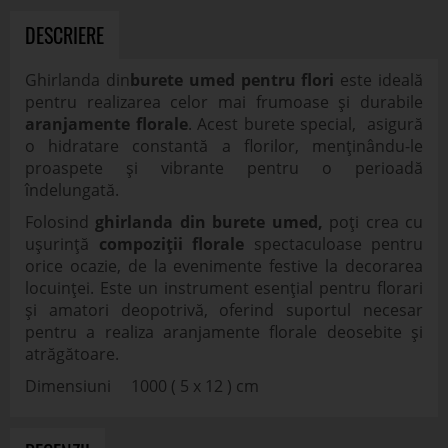
DESCRIERE
Ghirlanda din
burete umed pentru flori
este ideală
pentru realizarea celor mai frumoase și durabile
aranjamente florale
. Acest burete special, asigură
o hidratare constantă a florilor, menținându-le
proaspete și vibrante pentru o perioadă
îndelungată.
Folosind
ghirlanda din burete umed,
poți crea cu
ușurință
compoziții florale
spectaculoase pentru
orice ocazie, de la evenimente festive la decorarea
locuinței. Este un instrument esențial pentru florari
și amatori deopotrivă, oferind suportul necesar
pentru a realiza aranjamente florale deosebite și
atrăgătoare.
Dimensiuni 1000 ( 5 x 12 ) cm