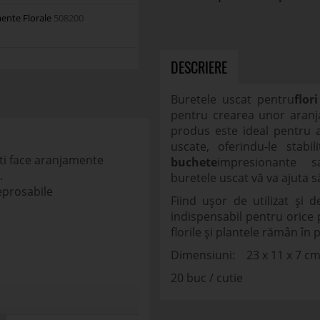
mente Florale
508200
DESCRIERE
Buretele uscat pentru
flori
pentru crearea unor aranja
produs este ideal pentru a f
uscate, oferindu-le stabil
oti face aranjamente
buchete
impresionante s
.
buretele uscat vă va ajuta să
eprosabile
Fiind ușor de utilizat și 
indispensabil pentru orice
florile și plantele rămân în
Dimensiuni: 23 x 11 x 7 c
20 buc / cutie