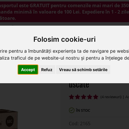
nsportul este GRATUIT pentru comenzile mai mari de 350 
nda minimă în valoare de 100 Lei. Expediere în 1 - 2 zile
ătoare.
NOUTĂȚI
PROMOȚII
BLOG
CONTACT
Folosim cookie-uri
rire pentru a îmbunătăți experiența ta de navigare pe websi
pentru flori artificiale si plante uscate
liza traficul de pe website-ul nostru și pentru a înțelege de 
Accept
Refuz
Vreau să schimb setările
Burete uscat pentru 
uscate
(4 reviewuri) |
ÎN STOC
2165