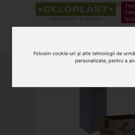
Tra
Coma
lucr
HOME
PRODUSE
Folosim cookie-uri și alte tehnologii de urmă
HOME
»
Burete pentru flori
»
Burete uscat 
personalizate, pentru a ana