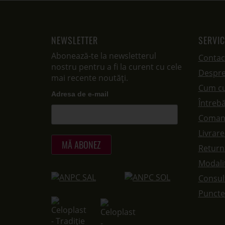
NEWSLETTER
SERVIC
Abonează-te la newsletterul
Contac
nostru pentru a fi la curent cu cele
Despre
mai recente noutăți.
Cum c
Adresa de e-mail
Întrebă
Coman
Livrar
Returna
Modalit
Consul
Puncte 