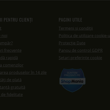
II PENTRU CLIENȚI
PAGINI UTILE
t
Termeni și condiții
 noi
Politica de utilizare cookie-u
umpăr?
Protecție Date
ri frecvente
Panou de control GDPR
dă rapidă
Setari preferinte cookie
ea comenzilor
rea produselor în 14 zile
ăți de plată
tanță gratuită
de fidelitate