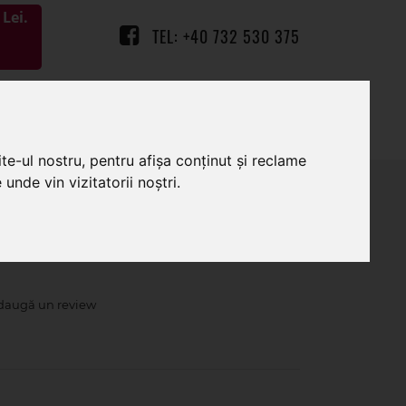
Lei.
TEL: +40 732 530 375
0
0
te-ul nostru, pentru afișa conținut și reclame
unde vin vizitatorii noștri.
flori artificiale si plante