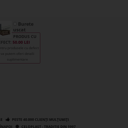
Burete
uscat
PRODUS CU
EFECT:
50.00
ntru produsele cu defect
va putem oferi detalii
suplimentare