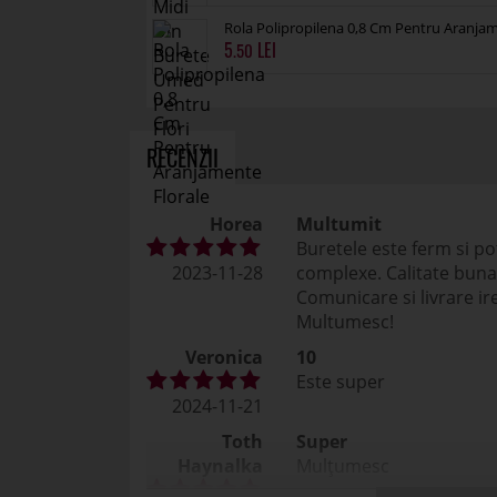
Rola Polipropilena 0,8 Cm Pentru Aranja
5
.50
RECENZII
Horea
Multumit
Buretele este ferm si p
2023-11-28
complexe. Calitate buna
Comunicare si livrare ir
Multumesc!
Veronica
10
Este super
2024-11-21
Toth
Super
Haynalka
Mulțumesc