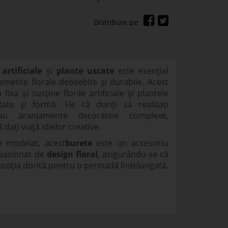
 artificiale
și
plante uscate
este esențial
mente florale deosebite și durabile. Acest
ixa și susține florile artificiale și plantele
itate și formă. Fie că doriți să realizați
au aranjamente decorative complexe,
 dați viață ideilor creative.
de modelat, acest
burete
este un accesoriu
 pasionat de
design floral
, asigurându-se că
 poziția dorită pentru o perioadă îndelungată.
m