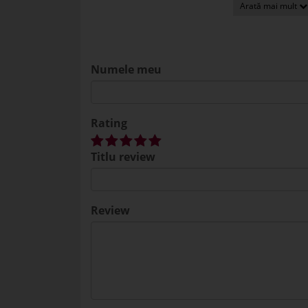
2025-02-22
Mirela
Cutie burete uscat
Burete gri pentru aranja
2026-05-06
excelenta. Mulțumesc
Numele meu
Rating
Titlu review
Review