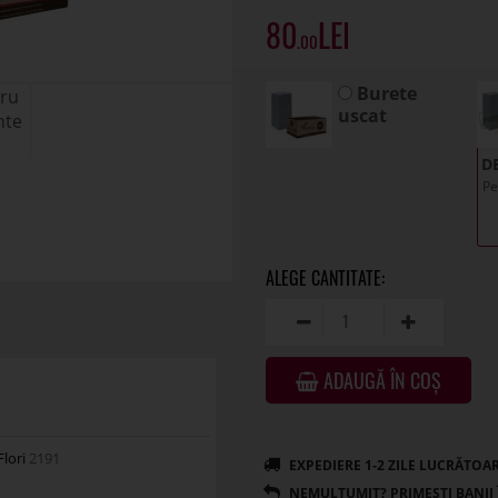
80
.00
Burete
uscat
D
Pe
ADAUGĂ ÎN COȘ
Flori
2191