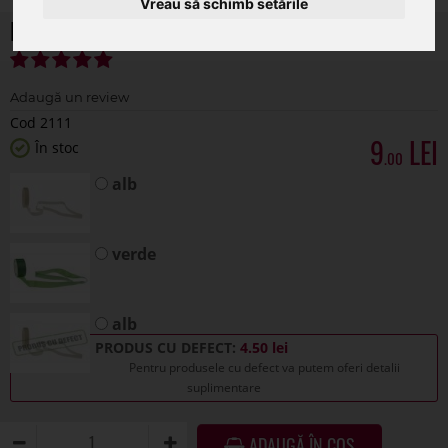
Vreau să schimb setările
Flower tape banda adeziva pentru floristi
Cod 2111
9
În stoc
.00
alb
verde
alb
PRODUS CU DEFECT:
4.50 lei
Pentru produsele cu defect va putem oferi detalii
suplimentare
ADAUGĂ ÎN COȘ