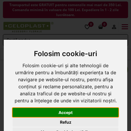
Transportul este GRATUIT pentru comenzile mai mari de 350 Lei.
Comanda minimă în valoare de 100 Lei. Expediere în 1 - 2 zile
lucrătoare.
0
0
Togg
navi
Folosim cookie-uri
< ÎNAPOI LA ACCESORII FLORISTICA
Folosim cookie-uri și alte tehnologii de
urmărire pentru a îmbunătăți experiența ta de
navigare pe website-ul nostru, pentru afișa
conținut și reclame personalizate, pentru a
analiza traficul de pe website-ul nostru și
pentru a înțelege de unde vin vizitatorii noștri.
Accept
Refuz