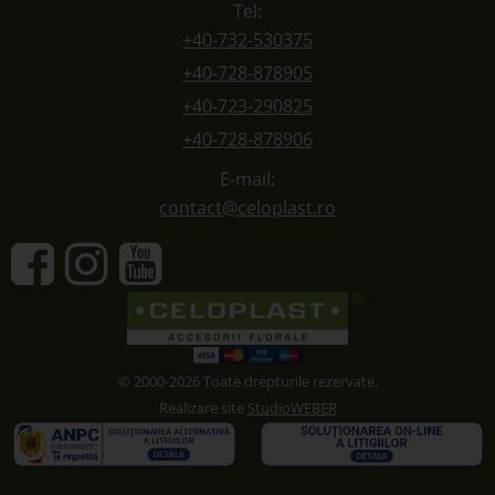
Tel:
+40-732-530375
+40-728-878905
+40-723-290825
+40-728-878906
E-mail:
contact@celoplast.ro
© 2000-2026 Toate drepturile rezervate.
Realizare site
StudioWEBER