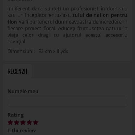
Indiferent dacă sunteți un profesionist în domeniu
sau un începător entuziast,
sulul de nailon pentru
flori
va fi partenerul dumneavoastră de încredere în
fiecare proiect floral. Aduceți frumusețea naturii în
viața celor dragi cu ajutorul acestui accesoriu
esențial.
Dimensiuni: 53 cm x 8 yds
RECENZII
Numele meu
Rating
Titlu review