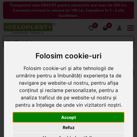
Transportul este GRATUIT pentru comenzile mai mari de 350 Lei.
Comanda minimă în valoare de 100 Lei. Expediere în 1 - 2 zile
lucrătoare.
0
0
Togg
navi
Folosim cookie-uri
< ÎNAPOI LA AMBALAJE PENTRU FLORI
Folosim cookie-uri și alte tehnologii de
urmărire pentru a îmbunătăți experiența ta de
navigare pe website-ul nostru, pentru afișa
conținut și reclame personalizate, pentru a
analiza traficul de pe website-ul nostru și
pentru a înțelege de unde vin vizitatorii noștri.
Accept
Refuz