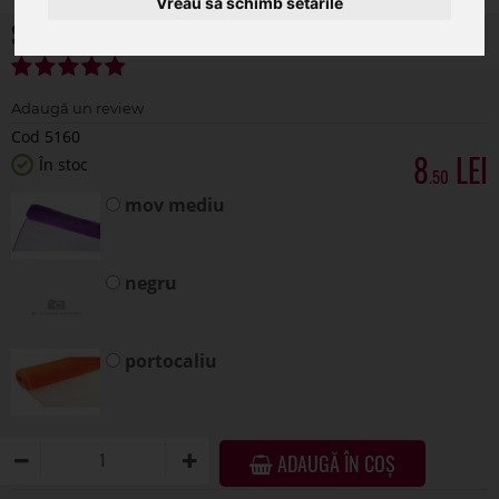
Vreau să schimb setările
Sul nailon pentru flori
Cod 5160
8
În stoc
.50
mov mediu
negru
portocaliu
ADAUGĂ ÎN COȘ