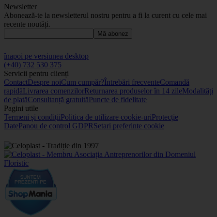
Newsletter
Abonează-te la newsletterul nostru pentru a fi la curent cu cele mai
recente noutăți.
Mă abonez
înapoi pe versiunea desktop
(+40) 732 530 375
Servicii pentru clienți
Contact
Despre noi
Cum cumpăr?
Întrebări frecvente
Comandă
rapidă
Livrarea comenzilor
Returnarea produselor în 14 zile
Modalități
de plată
Consultanță gratuită
Puncte de fidelitate
Pagini utile
Termeni și condiții
Politica de utilizare cookie-uri
Protecție
Date
Panou de control GDPR
Setari preferinte cookie