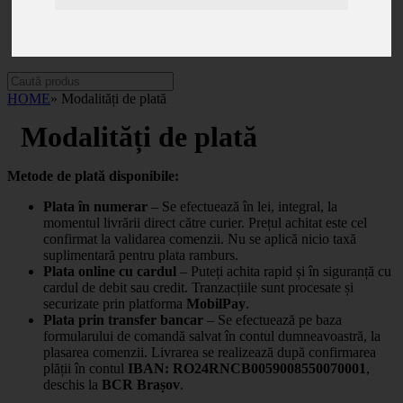
Categorii
Noutăți
Promoții
Contact
HOME
» Modalități de plată
Modalități de plată
Metode de plată disponibile:
Plata în numerar
– Se efectuează în lei, integral, la
momentul livrării direct către curier. Prețul achitat este cel
confirmat la validarea comenzii. Nu se aplică nicio taxă
suplimentară pentru plata ramburs.
Plata online cu cardul
– Puteți achita rapid și în siguranță cu
cardul de debit sau credit. Tranzacțiile sunt procesate și
securizate prin platforma
MobilPay
.
Plata prin transfer bancar
– Se efectuează pe baza
formularului de comandă salvat în contul dumneavoastră, la
plasarea comenzii. Livrarea se realizează după confirmarea
plății în contul
IBAN: RO24RNCB0059008550070001
,
deschis la
BCR Brașov
.