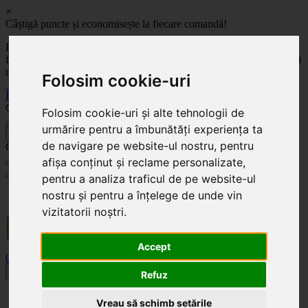
×
Câștigă puncte și economisește la fiecare comandă!
Fă-ți cont pe site-ul nostru și câștigi puncte de fidelitate pentru
fiecare comandă! Cu cât comanzi mai mult, cu atât economisești mai
mult!
Folosim cookie-uri
Înregistrează-te acum
Celoplast
Folosim cookie-uri și alte tehnologii de
urmărire pentru a îmbunătăți experiența ta
înapoi
de navigare pe website-ul nostru, pentru
Celoplast
afișa conținut și reclame personalizate,
pentru a analiza traficul de pe website-ul
Transportul este GRATUIT pentru comenzile mai mari de 350 Lei. Comanda minimă în
nostru și pentru a înțelege de unde vin
valoare de 100 Lei. Expediere în 1 - 2 zile lucrătoare.
vizitatorii noștri.
Accept
0
0
Toggle navigation
Refuz
Acasă
Vreau să schimb setările