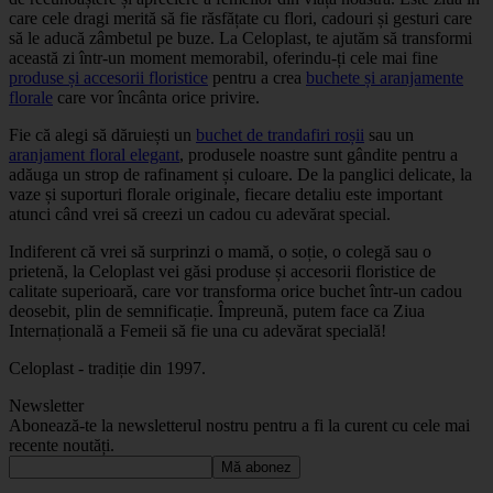
care cele dragi merită să fie răsfățate cu flori, cadouri și gesturi care
să le aducă zâmbetul pe buze. La Celoplast, te ajutăm să transformi
această zi într-un moment memorabil, oferindu-ți cele mai fine
produse și accesorii floristice
pentru a crea
buchete și aranjamente
florale
care vor încânta orice privire.
Fie că alegi să dăruiești un
buchet de trandafiri roșii
sau un
aranjament floral elegant
, produsele noastre sunt gândite pentru a
adăuga un strop de rafinament și culoare. De la panglici delicate, la
vaze și suporturi florale originale, fiecare detaliu este important
atunci când vrei să creezi un cadou cu adevărat special.
Indiferent că vrei să surprinzi o mamă, o soție, o colegă sau o
prietenă, la Celoplast vei găsi produse și accesorii floristice de
calitate superioară, care vor transforma orice buchet într-un cadou
deosebit, plin de semnificație. Împreună, putem face ca Ziua
Internațională a Femeii să fie una cu adevărat specială!
Celoplast - tradiție din 1997.
Newsletter
Abonează-te la newsletterul nostru pentru a fi la curent cu cele mai
recente noutăți.
Mă abonez