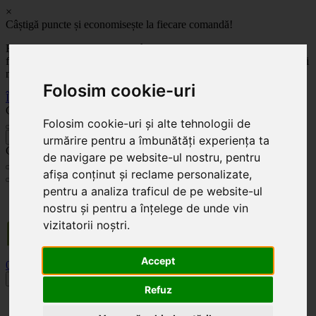
×
Câștigă puncte și economisește la fiecare comandă!
Fă-ți cont pe site-ul nostru și câștigi puncte de fidelitate pentru
fiecare comandă! Cu cât comanzi mai mult, cu atât economisești mai
mult!
Folosim cookie-uri
Înregistrează-te acum
Celoplast
Folosim cookie-uri și alte tehnologii de
înapoi
urmărire pentru a îmbunătăți experiența ta
Celoplast
de navigare pe website-ul nostru, pentru
afișa conținut și reclame personalizate,
pentru a analiza traficul de pe website-ul
Transportul este GRATUIT pentru comenzile mai mari de 350 Lei. Comanda minimă în
nostru și pentru a înțelege de unde vin
valoare de 100 Lei. Expediere în 1 - 2 zile lucrătoare.
vizitatorii noștri.
Accept
0
0
Toggle navigation
Refuz
Acasă