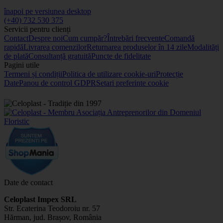
înapoi pe versiunea desktop
(+40) 732 530 375
Servicii pentru clienți
Contact
Despre noi
Cum cumpăr?
Întrebări frecvente
Comandă
rapidă
Livrarea comenzilor
Returnarea produselor în 14 zile
Modalități
de plată
Consultanță gratuită
Puncte de fidelitate
Pagini utile
Termeni și condiții
Politica de utilizare cookie-uri
Protecție
Date
Panou de control GDPR
Setari preferinte cookie
Date de contact
Celoplast Impex SRL
Str. Ecaterina Teodoroiu nr. 57
Hărman, jud. Brașov, România