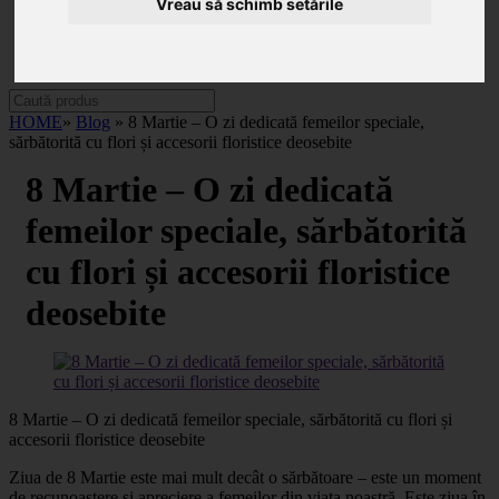
Categorii
Vreau să schimb setările
Noutăți
Promoții
Contact
HOME
»
Blog
» 8 Martie – O zi dedicată femeilor speciale,
sărbătorită cu flori și accesorii floristice deosebite
8 Martie – O zi dedicată
femeilor speciale, sărbătorită
cu flori și accesorii floristice
deosebite
8 Martie – O zi dedicată femeilor speciale, sărbătorită cu flori și
accesorii floristice deosebite
Ziua de 8 Martie este mai mult decât o sărbătoare – este un moment
de recunoaștere și apreciere a femeilor din viața noastră. Este ziua în