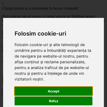
×
Câștigă puncte și economisește la fiecare comandă!
Fă-ți cont pe site-ul nostru și câștigi puncte de fidelitate pentru
fiecare comandă! Cu cât comanzi mai mult, cu atât economisești mai
mult!
Folosim cookie-uri
Înregistrează-te acum
Celoplast
Folosim cookie-uri și alte tehnologii de
înapoi
urmărire pentru a îmbunătăți experiența ta
Celoplast
de navigare pe website-ul nostru, pentru
afișa conținut și reclame personalizate,
Transportul este GRATUIT pentru comenzile mai mari de 350 Lei. Comanda minimă în
pentru a analiza traficul de pe website-ul
valoare de 100 Lei. Expediere în 1 - 2 zile lucrătoare.
nostru și pentru a înțelege de unde vin
vizitatorii noștri.
0
0
Accept
Toggle navigation
Refuz
Acasă