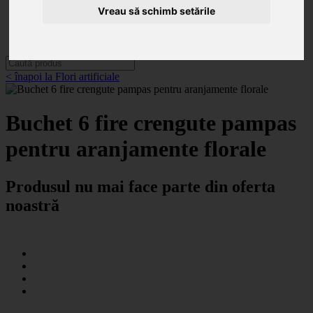
Categorii
Vreau să schimb setările
Noutăți
Promoții
Contact
< înapoi la Flori artificiale
Buchet 6 fire crengute pampas
pentru aranjamente florale
Produsul nu mai face parte din oferta
noastră