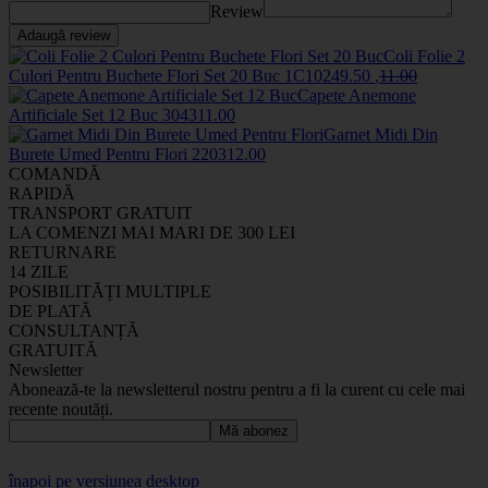
Review
Adaugă review
Coli Folie 2
Culori Pentru Buchete Flori Set 20 Buc
1C1024
9
.50
,
11
.00
Capete Anemone
Artificiale Set 12 Buc
3043
11
.00
Garnet Midi Din
Burete Umed Pentru Flori
2203
12
.00
COMANDĂ
RAPIDĂ
TRANSPORT GRATUIT
LA COMENZI MAI MARI DE 300 LEI
RETURNARE
14 ZILE
POSIBILITĂȚI MULTIPLE
DE PLATĂ
CONSULTANȚĂ
GRATUITĂ
Newsletter
Abonează-te la newsletterul nostru pentru a fi la curent cu cele mai
recente noutăți.
Mă abonez
înapoi pe versiunea desktop