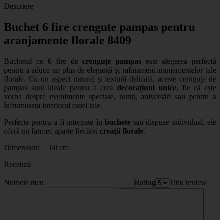
Descriere
Buchet 6 fire crengute pampas pentru
aranjamente florale 8409
Buchetul cu 6 fire de
crenguțe pampas
este alegerea perfectă
pentru a aduce un plus de eleganță și rafinament aranjamentelor tale
florale. Cu un aspect natural și textură delicată, aceste crenguțe de
pampas sunt ideale pentru a crea
decorațiuni unice
, fie că este
vorba despre evenimente speciale, nunți, aniversări sau pentru a
înfrumuseța interiorul casei tale.
Perfecte pentru a fi integrate în
buchete
sau dispuse individual, ele
oferă un farmec aparte fiecărei
creații florale
.
Dimensiuni 60 cm
Recenzii
Numele meu
Rating
Titlu review