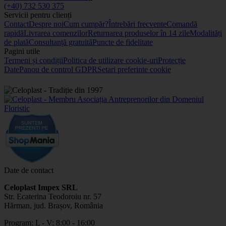
(+40) 732 530 375
Servicii pentru clienți
Contact
Despre noi
Cum cumpăr?
Întrebări frecvente
Comandă
rapidă
Livrarea comenzilor
Returnarea produselor în 14 zile
Modalități
de plată
Consultanță gratuită
Puncte de fidelitate
Pagini utile
Termeni și condiții
Politica de utilizare cookie-uri
Protecție
Date
Panou de control GDPR
Setari preferinte cookie
Date de contact
Celoplast Impex SRL
Str. Ecaterina Teodoroiu nr. 57
Hărman, jud. Brașov, România
Program: L - V: 8:00 - 16:00