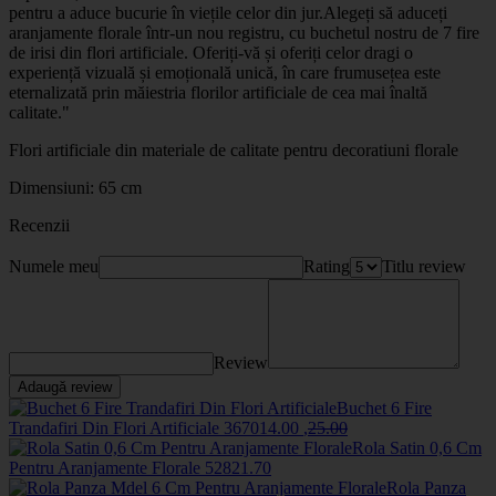
pentru a aduce bucurie în viețile celor din jur.Alegeți să aduceți
aranjamente florale într-un nou registru, cu buchetul nostru de 7 fire
de irisi din flori artificiale. Oferiți-vă și oferiți celor dragi o
experiență vizuală și emoțională unică, în care frumusețea este
eternalizată prin măiestria florilor artificiale de cea mai înaltă
calitate."
Flori artificiale din materiale de calitate pentru decoratiuni florale
Dimensiuni: 65 cm
Recenzii
Numele meu
Rating
Titlu review
Review
Adaugă review
Buchet 6 Fire
Trandafiri Din Flori Artificiale
3670
14
.00
,
25
.00
Rola Satin 0,6 Cm
Pentru Aranjamente Florale
5282
1
.70
Rola Panza