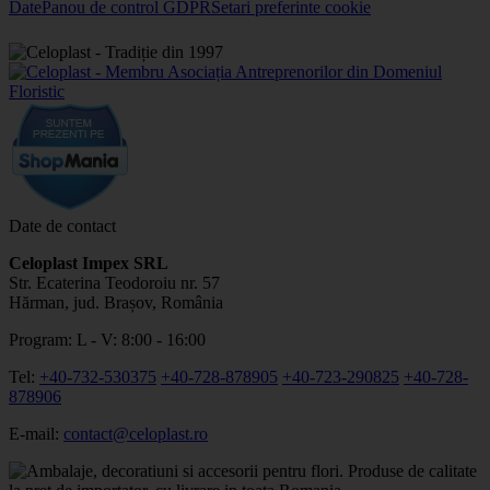
Date
Panou de control GDPR
Setari preferinte cookie
Date de contact
Celoplast Impex SRL
Str. Ecaterina Teodoroiu nr. 57
Hărman, jud. Brașov, România
Program: L - V: 8:00 - 16:00
Tel:
+40-732-530375
+40-728-878905
+40-723-290825
+40-728-
878906
E-mail:
contact@celoplast.ro