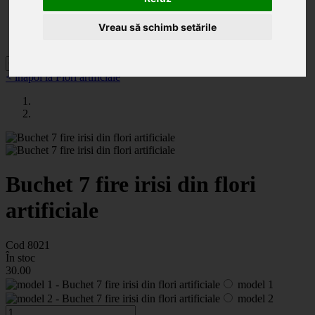
Categorii
Noutăți
Promoții
Vreau să schimb setările
Contact
< înapoi la Flori artificiale
Buchet 7 fire irisi din flori
artificiale
Cod 8021
În stoc
30
.00
model 1
model 2