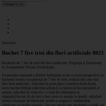
Adaugă în coș
Descriere
Buchet 7 fire irisi din flori artificiale 8021
Buchetul de 7 fire de irisi din flori artificiale: Eleganță și Frumusețe
în Aranjamente Florale Desăvârșite.
Frumusețea naturală a florilor întâmpină acum o nouă perspectivă cu
buchetul nostru excepțional de 7 fire de irisi, realizat din cele mai
fine flori artificiale. Aducând în prim plan o estetică desăvârșită,
acest buchet îmbină măiestria artistică cu farmecul incontestabil al
naturii, aducând în viața dvs. o notă de rafinament și
eleganță.Fiecare fir de irisi a fost creat cu atenție la detalii, utilizând
tehnici avansate de fabricație pentru a asigura o similitudine
uimitoare cu florile naturale. Fiecare petală este modelată cu grijă, iar