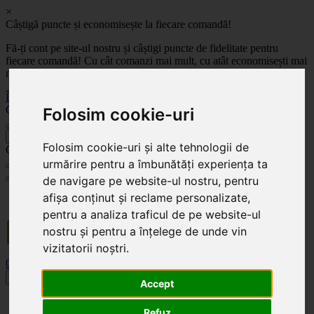
×
Câștigă puncte și economisește la fiecare comandă!
Fă-ți cont pe site-ul nostru și câștigi puncte de fidelitate pentru
fiecare comandă! Cu cât comanzi mai mult, cu atât economisești mai
mult!
Înregistrează-te acum
Celoplast
Folosim cookie-uri
înapoi
Folosim cookie-uri și alte tehnologii de
Celoplast
urmărire pentru a îmbunătăți experiența ta
de navigare pe website-ul nostru, pentru
Transportul este GRATUIT pentru comenzile mai mari de 350 Lei. Comanda minimă în
afișa conținut și reclame personalizate,
valoare de 100 Lei. Expediere în 1 - 2 zile lucrătoare.
pentru a analiza traficul de pe website-ul
nostru și pentru a înțelege de unde vin
vizitatorii noștri.
0
0
Toggle navigation
Accept
Acasă
Refuz