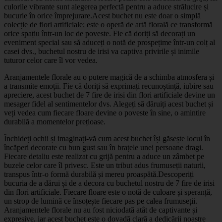
culorile vibrante sunt alegerea perfectă pentru a aduce strălucire și
bucurie în orice împrejurare.Acest buchet nu este doar o simplă
colecție de flori artificiale; este o operă de artă florală ce transformă
orice spațiu într-un loc de poveste. Fie că doriți să decorați un
eveniment special sau să aduceți o notă de prospețime într-un colț al
casei dvs., buchetul nostru de irisi va captiva privirile și inimile
tuturor celor care îl vor vedea.
Aranjamentele florale au o putere magică de a schimba atmosfera și
a transmite emoții. Fie că doriți să exprimați recunoștință, iubire sau
apreciere, acest buchet de 7 fire de irisi din flori artificiale devine un
mesager fidel al sentimentelor dvs. Alegeți să dăruiți acest buchet și
veți vedea cum fiecare floare devine o poveste în sine, o amintire
durabilă a momentelor prețioase.
Închideți ochii și imaginați-vă cum acest buchet își găsește locul în
încăperi decorate cu bun gust sau în brațele unei persoane dragi.
Fiecare detaliu este realizat cu grijă pentru a aduce un zâmbet pe
buzele celor care îl privesc. Este un tribut adus frumuseții naturii,
transpus într-o formă durabilă și mereu proaspătă.Descoperiți
bucuria de a dărui și de a decora cu buchetul nostru de 7 fire de irisi
din flori artificiale. Fiecare floare este o notă de culoare și speranță,
un strop de lumină ce însoțește fiecare pas pe calea frumuseții.
Aranjamentele florale nu au fost niciodată atât de captivante și
expresive, iar acest buchet este o dovadă clară a dedicării noastre