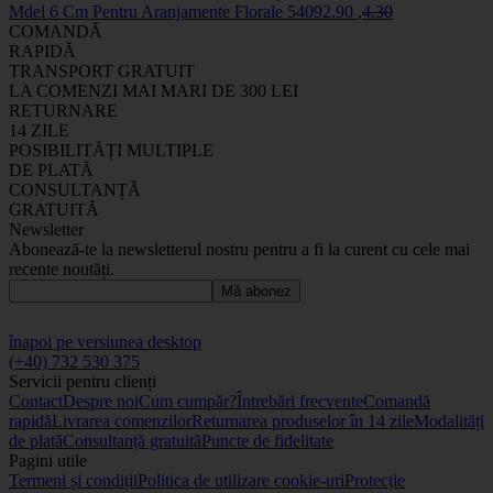
Mdel 6 Cm Pentru Aranjamente Florale
5409
2
.90
,
4
.30
COMANDĂ
RAPIDĂ
TRANSPORT GRATUIT
LA COMENZI MAI MARI DE 300 LEI
RETURNARE
14 ZILE
POSIBILITĂȚI MULTIPLE
DE PLATĂ
CONSULTANȚĂ
GRATUITĂ
Newsletter
Abonează-te la newsletterul nostru pentru a fi la curent cu cele mai
recente noutăți.
Mă abonez
înapoi pe versiunea desktop
(+40) 732 530 375
Servicii pentru clienți
Contact
Despre noi
Cum cumpăr?
Întrebări frecvente
Comandă
rapidă
Livrarea comenzilor
Returnarea produselor în 14 zile
Modalități
de plată
Consultanță gratuită
Puncte de fidelitate
Pagini utile
Termeni și condiții
Politica de utilizare cookie-uri
Protecție