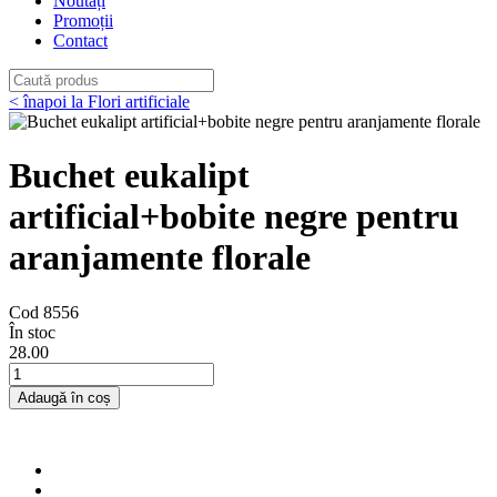
Noutăți
Promoții
Contact
< înapoi la Flori artificiale
Buchet eukalipt
artificial+bobite negre pentru
aranjamente florale
Cod 8556
În stoc
28
.00
Adaugă în coș