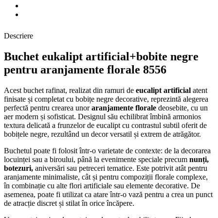
Descriere
Buchet eukalipt artificial+bobite negre
pentru aranjamente florale 8556
Acest buchet rafinat, realizat din ramuri de
eucalipt artificial
atent
finisate și completat cu bobițe negre decorative, reprezintă alegerea
perfectă pentru crearea unor
aranjamente florale
deosebite, cu un
aer modern și sofisticat. Designul său echilibrat îmbină armonios
textura delicată a frunzelor de eucalipt cu contrastul subtil oferit de
bobițele negre, rezultând un decor versatil și extrem de atrăgător.
Buchetul poate fi folosit într-o varietate de contexte: de la decorarea
locuinței sau a biroului, până la evenimente speciale precum
nunți,
botezuri,
aniversări sau petreceri tematice. Este potrivit atât pentru
aranjamente minimaliste, cât și pentru compoziții florale complexe,
în combinație cu alte flori artificiale sau elemente decorative. De
asemenea, poate fi utilizat ca atare într-o vază pentru a crea un punct
de atracție discret și stilat în orice încăpere.