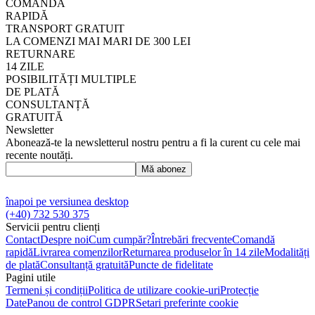
COMANDĂ
RAPIDĂ
TRANSPORT GRATUIT
LA COMENZI MAI MARI DE 300 LEI
RETURNARE
14 ZILE
POSIBILITĂȚI MULTIPLE
DE PLATĂ
CONSULTANȚĂ
GRATUITĂ
Newsletter
Abonează-te la newsletterul nostru pentru a fi la curent cu cele mai
recente noutăți.
Mă abonez
înapoi pe versiunea desktop
(+40) 732 530 375
Servicii pentru clienți
Contact
Despre noi
Cum cumpăr?
Întrebări frecvente
Comandă
rapidă
Livrarea comenzilor
Returnarea produselor în 14 zile
Modalități
de plată
Consultanță gratuită
Puncte de fidelitate
Pagini utile
Termeni și condiții
Politica de utilizare cookie-uri
Protecție
Date
Panou de control GDPR
Setari preferinte cookie