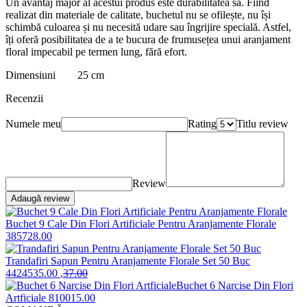
Un avantaj major al acestui produs este durabilitatea sa. Fiind
realizat din materiale de calitate, buchetul nu se ofilește, nu își
schimbă culoarea și nu necesită udare sau îngrijire specială. Astfel,
îți oferă posibilitatea de a te bucura de frumusețea unui aranjament
floral impecabil pe termen lung, fără efort.
Dimensiuni 25 cm
Recenzii
Numele meu
Rating
Titlu review
Review
Adaugă review
Buchet 9 Cale Din Flori Artificiale Pentru Aranjamente Florale
3857
28
.00
Trandafiri Sapun Pentru Aranjamente Florale Set 50 Buc
44245
35
.00
,
37
.00
Buchet 6 Narcise Din Flori
Artficiale
8100
15
.00