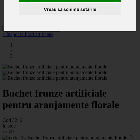
Categorii
Noutăți
Vreau să schimb setările
Promoții
Contact
< înapoi la Flori artificiale
Buchet frunze artificiale
pentru aranjamente florale
Cod 3246
În stoc
12
.00