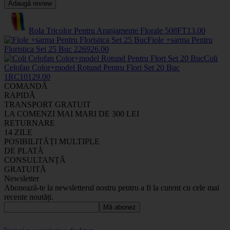
Adaugă review
Rola Tricolor Pentru Aranjamente Florale
508FT
13
.00
Fiole +sarma Pentru
Floristica Set 25 Buc
2269
26
.00
Coli
Celofan Color+model Rotund Pentru Flori Set 20 Buc
1RC1012
9
.00
COMANDĂ
RAPIDĂ
TRANSPORT GRATUIT
LA COMENZI MAI MARI DE 300 LEI
RETURNARE
14 ZILE
POSIBILITĂȚI MULTIPLE
DE PLATĂ
CONSULTANȚĂ
GRATUITĂ
Newsletter
Abonează-te la newsletterul nostru pentru a fi la curent cu cele mai
recente noutăți.
Mă abonez