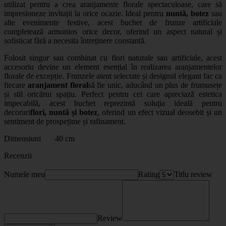
utilizat pentru a crea aranjamente florale spectaculoase, care să
impresioneze invitații la orice ocazie. Ideal pentru
nuntă, botez
sau
alte evenimente festive, acest buchet de frunze artificiale
completează armonios orice decor, oferind un aspect natural și
sofisticat fără a necesita întreținere constantă.
Folosit singur sau combinat cu flori naturale sau artificiale, acest
accesoriu devine un element esențial în realizarea aranjamentelor
florale de excepție. Frunzele atent selectate și designul elegant fac ca
fiecare
aranjament floral
să fie unic, aducând un plus de frumusețe
și stil oricărui spațiu. Perfect pentru cei care apreciază estetica
impecabilă, acest buchet reprezintă soluția ideală pentru
decoruri
flori, nuntă și botez
, oferind un efect vizual deosebit și un
sentiment de prospețime și rafinament.
Dimensiuni 40 cm
Recenzii
Numele meu
Rating
Titlu review
Review