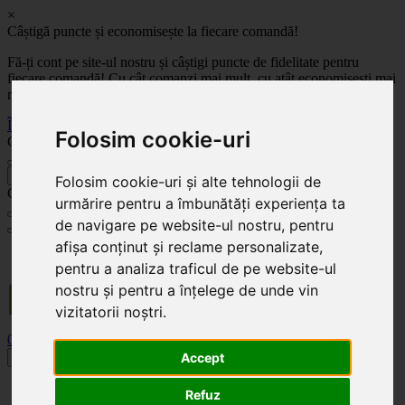
×
Câștigă puncte și economisește la fiecare comandă!
Fă-ți cont pe site-ul nostru și câștigi puncte de fidelitate pentru
fiecare comandă! Cu cât comanzi mai mult, cu atât economisești mai
mult!
Înregistrează-te acum
Folosim cookie-uri
Celoplast
înapoi
Folosim cookie-uri și alte tehnologii de
Celoplast
urmărire pentru a îmbunătăți experiența ta
de navigare pe website-ul nostru, pentru
afișa conținut și reclame personalizate,
Transportul este GRATUIT pentru comenzile mai mari de 350 Lei. Comanda minimă în
valoare de 100 Lei. Expediere în 1 - 2 zile lucrătoare.
pentru a analiza traficul de pe website-ul
nostru și pentru a înțelege de unde vin
vizitatorii noștri.
0
0
Accept
Toggle navigation
Acasă
Refuz