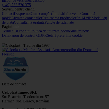
înapoi pe versiunea desktop
(+40) 732 530 375
Servicii pentru clienți
Contact
Despre noi
Cum cumpăr?
Întrebări frecvente
Comandă
rapidă
Livrarea comenzilor
Returnarea produselor în 14 zile
Modalități
de plată
Consultanță gratuită
Puncte de fidelitate
Pagini utile
Termeni și condiții
Politica de utilizare cookie-uri
Protecție
Date
Panou de control GDPR
Setari preferinte cookie
Date de contact
Celoplast Impex SRL
Str. Ecaterina Teodoroiu nr. 57
Hărman, jud. Brașov, România