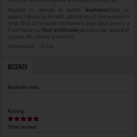
locuinței sau amenajarea unui spațiu comercial.
Realizat cu atenție la detalii,
buchetul
oferă un
aspect natural și durabil, păstrându-și frumusețea în
timp, fără să necesite întreținere. Este ideal pentru a
fi combinat cu
flori artificiale
sau naturale, aducând
un plus de culoare și textură.
Dimensiuni 31 cm
RECENZII
Numele meu
Rating
Titlu review