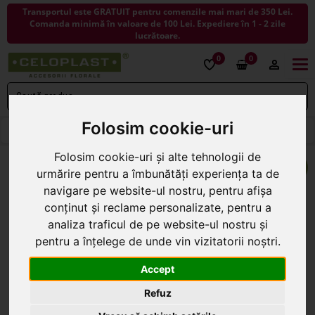
Transportul este GRATUIT pentru comenzile mai mari de 350 Lei.
Comanda minimă în valoare de 100 Lei. Expediere în 1 - 2 zile
lucrătoare.
0
0
Togg
navi
Folosim cookie-uri
< ÎNAPOI LA FLORI ARTIFICIALE
Folosim cookie-uri și alte tehnologii de
urmărire pentru a îmbunătăți experiența ta de
navigare pe website-ul nostru, pentru afișa
conținut și reclame personalizate, pentru a
analiza traficul de pe website-ul nostru și
pentru a înțelege de unde vin vizitatorii noștri.
Accept
Refuz