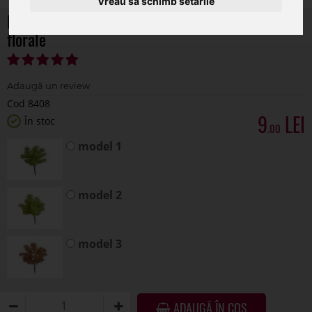
Vreau să schimb setările
Buchet verdeata artificiala pentru aranjamente
florale
Cod 8408
9
În stoc
.00
model 1
model 2
model 3
ADAUGĂ ÎN COȘ