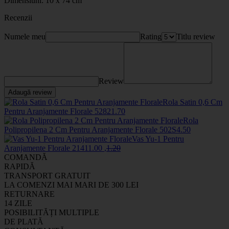
Dimensiuni: 10 x 74 cm
Recenzii
Numele meu
Rating
Titlu review
Review
Adaugă review
Rola Satin 0,6 Cm
Pentru Aranjamente Florale
5282
1
.70
Rola
Polipropilena 2 Cm Pentru Aranjamente Florale
502S
4
.50
Vas Yu-1 Pentru
Aranjamente Florale
2141
1
.00
,
1
.20
COMANDĂ
RAPIDĂ
TRANSPORT GRATUIT
LA COMENZI MAI MARI DE 300 LEI
RETURNARE
14 ZILE
POSIBILITĂȚI MULTIPLE
DE PLATĂ