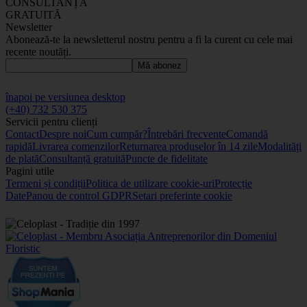
CONSULTANȚĂ
GRATUITĂ
Newsletter
Abonează-te la newsletterul nostru pentru a fi la curent cu cele mai
recente noutăți.
Mă abonez
înapoi pe versiunea desktop
(+40) 732 530 375
Servicii pentru clienți
Contact
Despre noi
Cum cumpăr?
Întrebări frecvente
Comandă
rapidă
Livrarea comenzilor
Returnarea produselor în 14 zile
Modalități
de plată
Consultanță gratuită
Puncte de fidelitate
Pagini utile
Termeni și condiții
Politica de utilizare cookie-uri
Protecție
Date
Panou de control GDPR
Setari preferinte cookie