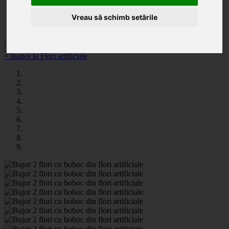
Categorii
Noutăți
Vreau să schimb setările
Promoții
Contact
< înapoi la Flori artificiale