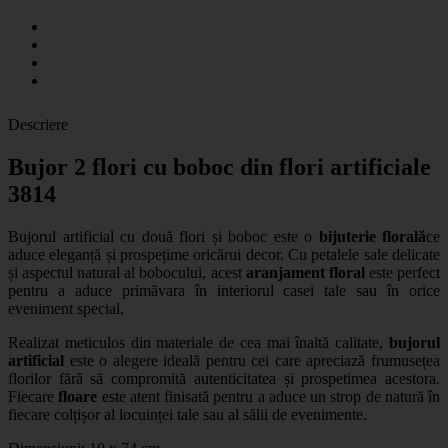
Descriere
Bujor 2 flori cu boboc din flori artificiale
3814
Bujorul artificial cu două flori și boboc este o
bijuterie florală
ce
aduce eleganță și prospețime oricărui decor. Cu petalele sale delicate
și aspectul natural al bobocului, acest
aranjament floral
este perfect
pentru a aduce primăvara în interiorul casei tale sau în orice
eveniment special.
Realizat meticulos din materiale de cea mai înaltă calitate,
bujorul
artificial
este o alegere ideală pentru cei care apreciază frumusețea
florilor fără să compromită autenticitatea și prospetimea acestora.
Fiecare
floare
este atent finisată pentru a aduce un strop de natură în
fiecare colțișor al locuinței tale sau al sălii de evenimente.