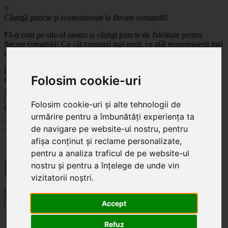
×
Câștigă puncte și economisește la fiecare comandă!
Fă-ți cont pe site-ul nostru și câștigi puncte de fidelitate pentru
fiecare comandă! Cu cât comanzi mai mult, cu atât economisești mai
mult!
Înregistrează-te acum
Folosim cookie-uri
Celoplast
înapoi
Folosim cookie-uri și alte tehnologii de
Celoplast
urmărire pentru a îmbunătăți experiența ta
de navigare pe website-ul nostru, pentru
afișa conținut și reclame personalizate,
Transportul este GRATUIT pentru comenzile mai mari de 350 Lei. Comanda minimă în
valoare de 100 Lei. Expediere în 1 - 2 zile lucrătoare.
pentru a analiza traficul de pe website-ul
nostru și pentru a înțelege de unde vin
vizitatorii noștri.
0
0
Toggle navigation
Accept
Acasă
Refuz