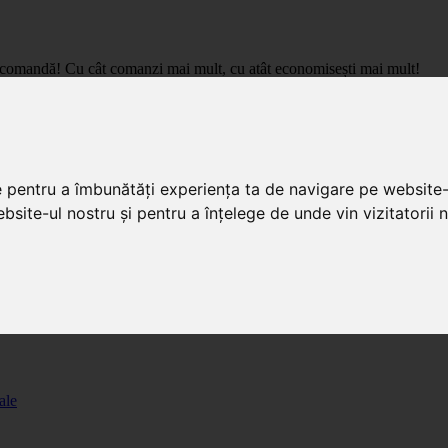
care comandă! Cu cât comanzi mai mult, cu atât economisești mai mult!
pret de importator, cu livrare in toata Romania.
e pentru a îmbunătăți experiența ta de navigare pe website-
bsite-ul nostru și pentru a înțelege de unde vin vizitatorii n
ale