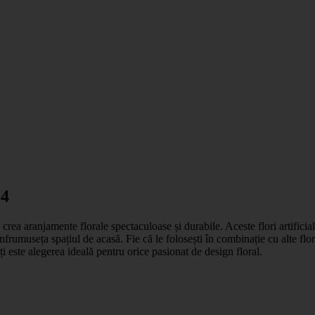
34
a crea aranjamente florale spectaculoase și durabile. Aceste flori artifici
înfrumuseța spațiul de acasă. Fie că le folosești în combinație cu alte fl
ți este alegerea ideală pentru orice pasionat de design floral.