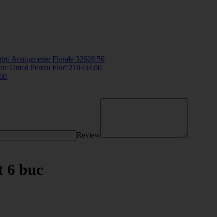
ntru Aranjamente Florale
3262
8
.50
te Umed Pentru Flori
2104
34
.00
.60
Review
t 6 buc