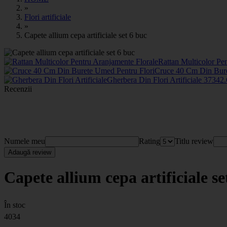
»
Flori artificiale
»
Capete allium cepa artificiale set 6 buc
Rattan Multicolor Pe
Cruce 40 Cm Din Bure
Gherbera Din Flori Artificiale
3734
2
Recenzii
Numele meu
Rating
Titlu review
Adaugă review
Capete allium cepa artificiale se
În stoc
4034