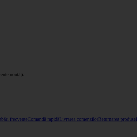
ente noutăți.
ebări frecvente
Comandă rapidă
Livrarea comenzilor
Returnarea produselo