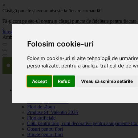
×
Câștigă puncte și economisește la fiecare comandă!
Fă-ți cont pe site-ul nostru și câștigi puncte de fidelitate pentru fie
Înregistrează-te acum
Ambalaje, decoratiuni si accesorii pentru flori. Produse de calitate la 
Folosim cookie-uri
Folosim cookie-uri și alte tehnologii de urmărir
personalizate, pentru a analiza traficul de pe we
Accept
Refuz
Vreau să schimb setările
Produse
Plante artificiale la ghiveci
Ambalaje pentru flori
Flori de săpun
Produse Sf. Valentin 2026
Flori artificiale
Cutii pentru flori, cutii decorative pentru aranjamente flor
Cosuri pentru flori
Burete pentru flori