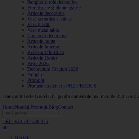
Panglici si role decorative
Flori uscate si plante uscate
Articole decorative
Vase ceramica si sticla
Vase plastic
Vase metal tabla
Lumanari decorative
Articole nunta
Articole funerare
Accesorii floristica
Articole Hobby
Paște 2026
Decoratiuni Craciun 2026
Noutăți
Promoții
Produse cu defect - PRET REDUS
Transportul este GRATUIT pentru comenzile mai mari de 350 Lei. Coma
Home
Noutăți
Promoții
Blog
Contact
TEL: +40 732 530 375
0
0
HOME