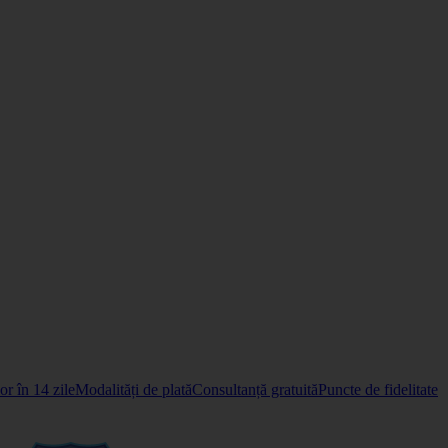
r în 14 zile
Modalități de plată
Consultanță gratuită
Puncte de fidelitate