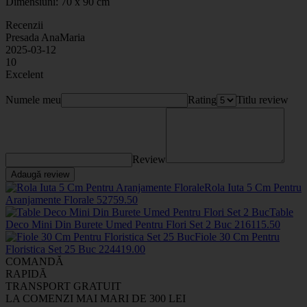
Dimensiuni: 70 x 90 cm
Recenzii
Presada AnaMaria
2025-03-12
10
Excelent
Numele meu
Rating
Titlu review
Review
Adaugă review
Rola Iuta 5 Cm Pentru
Aranjamente Florale
5275
9
.50
Table
Deco Mini Din Burete Umed Pentru Flori Set 2 Buc
2161
15
.50
Fiole 30 Cm Pentru
Floristica Set 25 Buc
2244
19
.00
COMANDĂ
RAPIDĂ
TRANSPORT GRATUIT
LA COMENZI MAI MARI DE 300 LEI