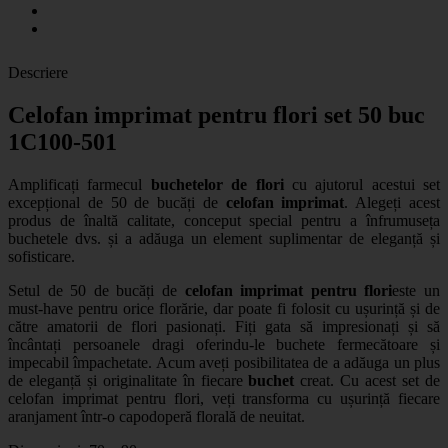
Descriere
Celofan imprimat pentru flori set 50 buc
1C100-501
Amplificați farmecul
buchetelor de flori
cu ajutorul acestui set
excepțional de 50 de bucăți de
celofan imprimat
. Alegeți acest
produs de înaltă calitate, conceput special pentru a înfrumuseța
buchetele dvs. și a adăuga un element suplimentar de eleganță și
sofisticare.
Setul de 50 de bucăți de
celofan imprimat pentru flori
este un
must-have pentru orice florărie, dar poate fi folosit cu ușurință și de
către amatorii de flori pasionați. Fiți gata să impresionați și să
încântați persoanele dragi oferindu-le buchete fermecătoare și
impecabil împachetate. Acum aveți posibilitatea de a adăuga un plus
de eleganță și originalitate în fiecare
buchet
creat. Cu acest set de
celofan imprimat pentru flori, veți transforma cu ușurință fiecare
aranjament într-o capodoperă florală de neuitat.