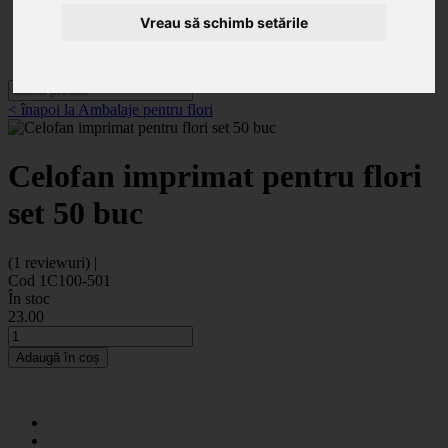
Categorii
Noutăți
Vreau să schimb setările
Promoții
Contact
< înapoi la Ambalaje pentru flori
Celofan imprimat pentru flori
set 50 buc
(1 reviewuri) |
Cod 1C100-501
În stoc
23
.00
Adaugă în coș