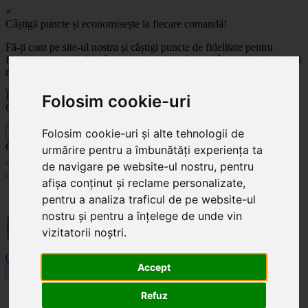
×
Câștigă puncte și economisește la fiecare comandă!
Fă-ți cont pe site-ul nostru și câștigi puncte de fidelitate pentru
fiecare comandă! Cu cât comanzi mai mult, cu atât economisești mai
mult!
Înregistrează-te acum
Folosim cookie-uri
Celoplast
Folosim cookie-uri și alte tehnologii de
înapoi
Celoplast
urmărire pentru a îmbunătăți experiența ta
de navigare pe website-ul nostru, pentru
afișa conținut și reclame personalizate,
Transportul este GRATUIT pentru comenzile mai mari de 350 Lei. Comanda minimă în
pentru a analiza traficul de pe website-ul
valoare de 100 Lei. Expediere în 1 - 2 zile lucrătoare.
nostru și pentru a înțelege de unde vin
vizitatorii noștri.
0
0
Accept
Toggle navigation
Refuz
Acasă