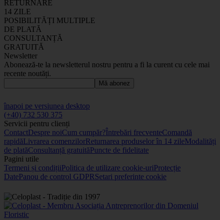
RETURNARE
14 ZILE
POSIBILITĂȚI MULTIPLE
DE PLATĂ
CONSULTANȚĂ
GRATUITĂ
Newsletter
Abonează-te la newsletterul nostru pentru a fi la curent cu cele mai
recente noutăți.
Mă abonez
înapoi pe versiunea desktop
(+40) 732 530 375
Servicii pentru clienți
Contact
Despre noi
Cum cumpăr?
Întrebări frecvente
Comandă
rapidă
Livrarea comenzilor
Returnarea produselor în 14 zile
Modalități
de plată
Consultanță gratuită
Puncte de fidelitate
Pagini utile
Termeni și condiții
Politica de utilizare cookie-uri
Protecție
Date
Panou de control GDPR
Setari preferinte cookie