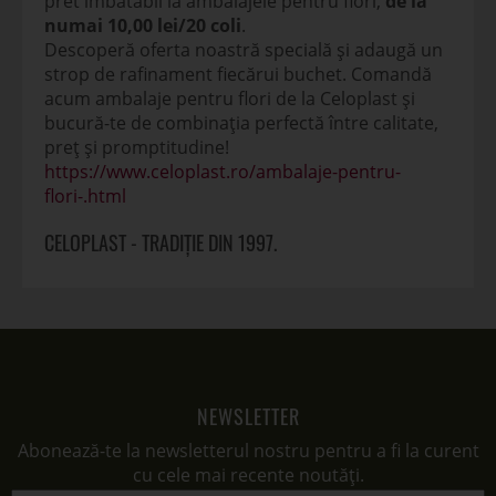
pret imbatabil la ambalajele pentru flori,
de la
numai 10,00 lei/20 coli
.
Descoperă oferta noastră specială și adaugă un
strop de rafinament fiecărui buchet. Comandă
acum ambalaje pentru flori de la Celoplast și
bucură-te de combinația perfectă între calitate,
preț și promptitudine!
https://www.celoplast.ro/ambalaje-pentru-
flori-.html
CELOPLAST - TRADIȚIE DIN 1997.
NEWSLETTER
Abonează-te la newsletterul nostru pentru a fi la curent
cu cele mai recente noutăți.