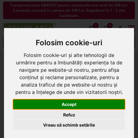
Transportul este GRATUIT pentru comenzile mai mari de 350 Lei.
Comanda minimă în valoare de 100 Lei. Expediere în 1 - 2 zile
lucrătoare.
0
0
Togg
navi
Folosim cookie-uri
Folosim cookie-uri și alte tehnologii de
HOME
»
Blog
» Celoplast – ambalajele pentru flori,
urmărire pentru a îmbunătăți experiența ta de
de la numai 10,00 lei/20 coli
navigare pe website-ul nostru, pentru afișa
CELOPLAST – AMBALAJELE PENTRU
conținut și reclame personalizate, pentru a
analiza traficul de pe website-ul nostru și
FLORI, DE LA NUMAI 10,00 LEI/20 COLI
pentru a înțelege de unde vin vizitatorii noștri.
Accept
Refuz
Vreau să schimb setările