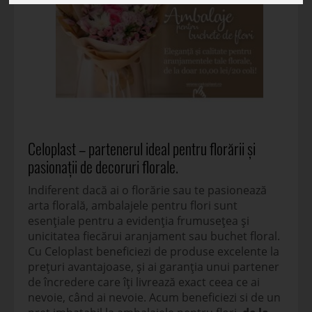
Celoplast – partenerul ideal pentru florării și
pasionații de decoruri florale.
Indiferent dacă ai o florărie sau te pasionează
arta florală, ambalajele pentru flori sunt
esențiale pentru a evidenția frumusețea și
unicitatea fiecărui aranjament sau buchet floral.
Cu Celoplast beneficiezi de produse excelente la
prețuri avantajoase, și ai garanția unui partener
de încredere care îți livrează exact ceea ce ai
nevoie, când ai nevoie. Acum beneficiezi si de un