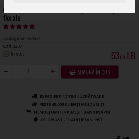
Coronita verdeata artificiala pentru aranjamente
florale
Cod 3237
53
În stoc
.00
ADAUGĂ ÎN COȘ