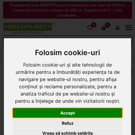
Transportul este GRATUIT pentru comenzile mai mari de 350 Lei.
Comanda minimă în valoare de 100 Lei. Expediere în 1 - 2 zile
lucrătoare.
0
0
Togg
navi
Folosim cookie-uri
< ÎNAPOI LA FLORI ARTIFICIALE
Folosim cookie-uri și alte tehnologii de
urmărire pentru a îmbunătăți experiența ta de
navigare pe website-ul nostru, pentru afișa
conținut și reclame personalizate, pentru a
analiza traficul de pe website-ul nostru și
pentru a înțelege de unde vin vizitatorii noștri.
Accept
Refuz
Vreau să schimb setările