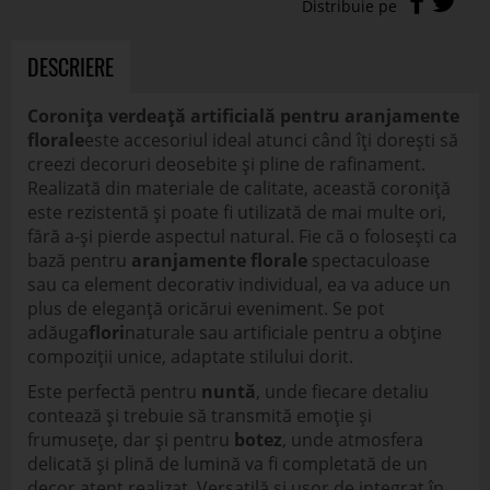
DESCRIERE
Coronița verdeață artificială pentru aranjamente
florale
este accesoriul ideal atunci când îți dorești să
creezi decoruri deosebite și pline de rafinament.
Realizată din materiale de calitate, această coroniță
este rezistentă și poate fi utilizată de mai multe ori,
fără a-și pierde aspectul natural. Fie că o folosești ca
bază pentru
aranjamente florale
spectaculoase
sau ca element decorativ individual, ea va aduce un
plus de eleganță oricărui eveniment. Se pot
adăuga
flori
naturale sau artificiale pentru a obține
compoziții unice, adaptate stilului dorit.
Este perfectă pentru
nuntă
, unde fiecare detaliu
contează și trebuie să transmită emoție și
frumusețe, dar și pentru
botez
, unde atmosfera
delicată și plină de lumină va fi completată de un
decor atent realizat. Versatilă și ușor de integrat în