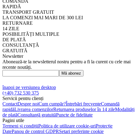
COMANDĂ
RAPIDĂ
TRANSPORT GRATUIT
LA COMENZI MAI MARI DE 300 LEI
RETURNARE
14 ZILE
POSIBILITĂȚI MULTIPLE
DE PLATĂ
CONSULTANȚĂ
GRATUITĂ
Newsletter
Abonează-te la newsletterul nostru pentru a fi la curent cu cele mai
recente noutăți.
Mă abonez
înapoi pe versiunea desktop
(+40) 732 530 375
Servicii pentru clienți
Contact
Despre noi
Cum cumpăr?
Întrebări frecvente
Comandă
rapidă
Livrarea comenzilor
Returnarea produselor în 14 zile
Modalități
de plată
Consultanță gratuită
Puncte de fidelitate
Pagini utile
Termeni și condiții
Politica de utilizare cookie-uri
Protecție
Date
Panou de control GDPR
Setari preferinte cookie