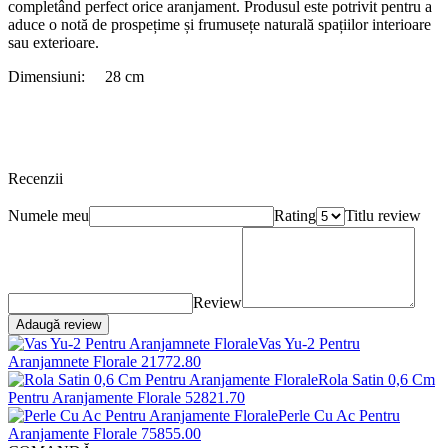
completând perfect orice aranjament. Produsul este potrivit pentru a
aduce o notă de prospețime și frumusețe naturală spațiilor interioare
sau exterioare.
Dimensiuni: 28 cm
Recenzii
Numele meu
Rating
Titlu review
Review
Adaugă review
Vas Yu-2 Pentru
Aranjamnete Florale
2177
2
.80
Rola Satin 0,6 Cm
Pentru Aranjamente Florale
5282
1
.70
Perle Cu Ac Pentru
Aranjamente Florale
7585
5
.00