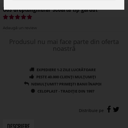
Cos dreptunghiular scoarta tip gardut
Produsul nu mai face parte din oferta
noastră
DESCRIERE