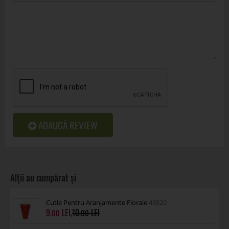
ADAUGĂ REVIEW
Cutie Pentru Aranjamente Florale
43820
9
,
10
.00
.00