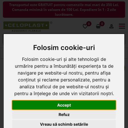
Transportul este GRATUIT pentru comenzile mai mari de 350 Lei.
Comanda minimă în valoare de 100 Lei. Expediere în 1 - 2 zile
lucrătoare.
0
0
Togg
navi
Folosim cookie-uri
< ÎNAPOI LA COSURI
Folosim cookie-uri și alte tehnologii de
urmărire pentru a îmbunătăți experiența ta de
navigare pe website-ul nostru, pentru afișa
conținut și reclame personalizate, pentru a
analiza traficul de pe website-ul nostru și
pentru a înțelege de unde vin vizitatorii noștri.
Accept
Refuz
Vreau să schimb setările