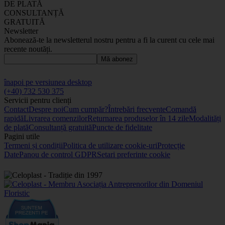
DE PLATĂ
CONSULTANȚĂ
GRATUITĂ
Newsletter
Abonează-te la newsletterul nostru pentru a fi la curent cu cele mai
recente noutăți.
Mă abonez
înapoi pe versiunea desktop
(+40) 732 530 375
Servicii pentru clienți
Contact
Despre noi
Cum cumpăr?
Întrebări frecvente
Comandă
rapidă
Livrarea comenzilor
Returnarea produselor în 14 zile
Modalități
de plată
Consultanță gratuită
Puncte de fidelitate
Pagini utile
Termeni și condiții
Politica de utilizare cookie-uri
Protecție
Date
Panou de control GDPR
Setari preferinte cookie