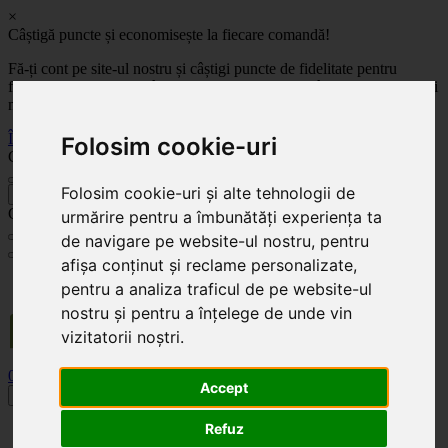
×
Câștigă puncte și economisește la fiecare comandă!
Fă-ți cont pe site-ul nostru și câștigi puncte de fidelitate pentru
fiecare comandă! Cu cât comanzi mai mult, cu atât economisești mai
mult!
Înregistrează-te acum
Folosim cookie-uri
Celoplast
Folosim cookie-uri și alte tehnologii de
înapoi
Celoplast
urmărire pentru a îmbunătăți experiența ta
de navigare pe website-ul nostru, pentru
afișa conținut și reclame personalizate,
Transportul este GRATUIT pentru comenzile mai mari de 350 Lei. Comanda minimă în
pentru a analiza traficul de pe website-ul
valoare de 100 Lei. Expediere în 1 - 2 zile lucrătoare.
nostru și pentru a înțelege de unde vin
vizitatorii noștri.
0
0
Accept
Toggle navigation
Refuz
Acasă