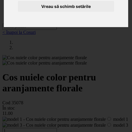
Categorii
Noutăți
Vreau să schimb setările
Promoții
Contact
< înapoi la Cosuri
Cos nuiele color pentru
aranjamente florale
Cod 35078
În stoc
11
.00
model 1
model 3