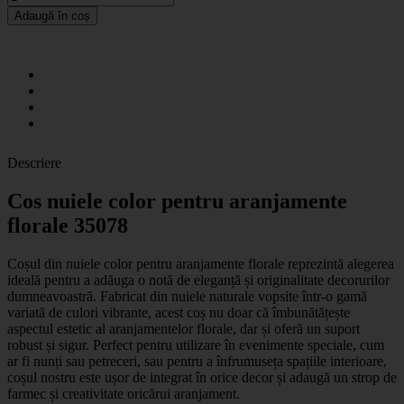
Adaugă în coș
Descriere
Cos nuiele color pentru aranjamente
florale 35078
Coșul din nuiele color pentru aranjamente florale reprezintă alegerea
ideală pentru a adăuga o notă de eleganță și originalitate decorurilor
dumneavoastră. Fabricat din nuiele naturale vopsite într-o gamă
variată de culori vibrante, acest coș nu doar că îmbunătățește
aspectul estetic al aranjamentelor florale, dar și oferă un suport
robust și sigur. Perfect pentru utilizare în evenimente speciale, cum
ar fi nunți sau petreceri, sau pentru a înfrumuseța spațiile interioare,
coșul nostru este ușor de integrat în orice decor și adaugă un strop de
farmec și creativitate oricărui aranjament.