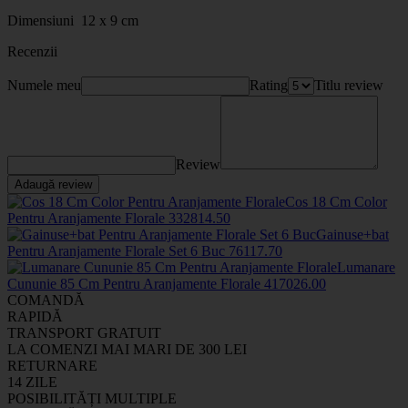
Dimensiuni 12 x 9 cm
Recenzii
Numele meu
Rating
Titlu review
Review
Adaugă review
Cos 18 Cm Color
Pentru Aranjamente Florale
33281
4
.50
Gainuse+bat
Pentru Aranjamente Florale Set 6 Buc
7611
7
.70
Lumanare
Cununie 85 Cm Pentru Aranjamente Florale
4170
26
.00
COMANDĂ
RAPIDĂ
TRANSPORT GRATUIT
LA COMENZI MAI MARI DE 300 LEI
RETURNARE
14 ZILE
POSIBILITĂȚI MULTIPLE