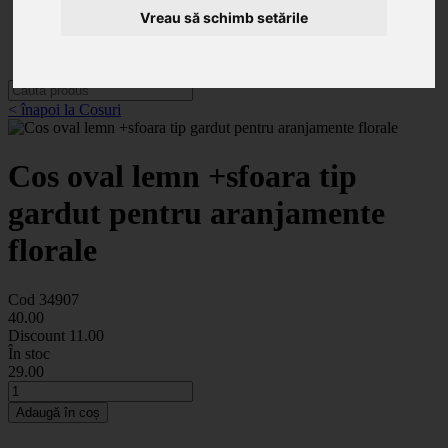
Categorii
Vreau să schimb setările
Noutăți
Promoții
Contact
< înapoi la Cosuri
Cos oval lemn +sfoara tip
gardut pentru aranjamente
florale
Cod 34907
40
.00
Discount
11.00
În stoc
29
.00
Adaugă în coș