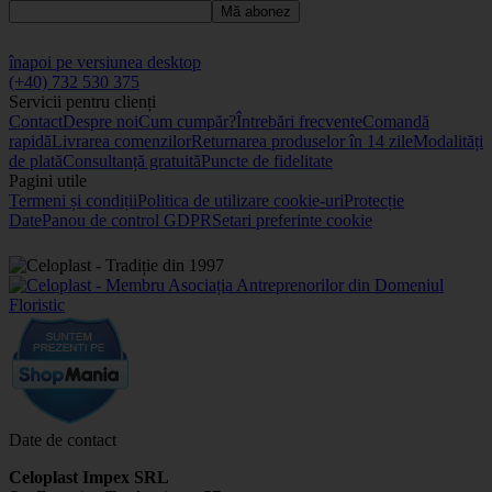
Mă abonez
înapoi pe versiunea desktop
(+40) 732 530 375
Servicii pentru clienți
Contact
Despre noi
Cum cumpăr?
Întrebări frecvente
Comandă
rapidă
Livrarea comenzilor
Returnarea produselor în 14 zile
Modalități
de plată
Consultanță gratuită
Puncte de fidelitate
Pagini utile
Termeni și condiții
Politica de utilizare cookie-uri
Protecție
Date
Panou de control GDPR
Setari preferinte cookie
Date de contact
Celoplast Impex SRL