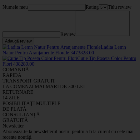
Numele meu
Rating
Titlu review
Review
Adaugă review
Ladita Lemn
Natur Pentru Aranjamente Florale
34738
28
.00
Cutie Tip Poseta Color Pentru
Flori
43828
9
.00
COMANDĂ
RAPIDĂ
TRANSPORT GRATUIT
LA COMENZI MAI MARI DE 300 LEI
RETURNARE
14 ZILE
POSIBILITĂȚI MULTIPLE
DE PLATĂ
CONSULTANȚĂ
GRATUITĂ
Newsletter
Abonează-te la newsletterul nostru pentru a fi la curent cu cele mai
recente noutăți.