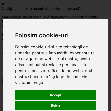
×
Câștigă puncte și economisește la fiecare comandă!
Fă-ți cont pe site-ul nostru și câștigi puncte de fidelitate pentru
fiecare comandă! Cu cât comanzi mai mult, cu atât economisești mai
mult!
Folosim cookie-uri
Înregistrează-te acum
Celoplast
Folosim cookie-uri și alte tehnologii de
înapoi
urmărire pentru a îmbunătăți experiența ta
Celoplast
de navigare pe website-ul nostru, pentru
afișa conținut și reclame personalizate,
Transportul este GRATUIT pentru comenzile mai mari de 350 Lei. Comanda minimă în
pentru a analiza traficul de pe website-ul
valoare de 100 Lei. Expediere în 1 - 2 zile lucrătoare.
nostru și pentru a înțelege de unde vin
vizitatorii noștri.
0
0
Accept
Toggle navigation
Refuz
Acasă