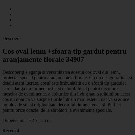
Descriere
Cos oval lemn +sfoara tip gardut pentru
aranjamente florale 34907
Descoperiți eleganța și versatilitatea acestui coș oval din lemn,
proiectat special pentru aranjamentele florale. Cu un design rafinat și
detalii atent lucrate, coșul este îmbunătățit cu o sfoară tip garduleț
care adaugă un farmec rustic și natural. Ideal pentru decorarea
meselor de evenimente, a colțurilor din living sau a grădinilor, acest
coș nu doar că va susține florile într-un mod estetic, dar va și aduce
un plus de stil și originalitate decorului dumneavoastră. Perfect
pentru orice ocazie, de la sărbători la evenimente speciale.
Dimensiuni: 32 x 12 cm
Recenzii