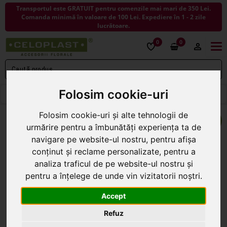
Transportul este GRATUIT pentru comenzile mai mari de 350 Lei.
Comanda minimă în valoare de 100 Lei. Expediere în 1 - 2 zile
lucrătoare.
0
0
Togg
navi
Folosim cookie-uri
< ÎNAPOI LA COSURI
Folosim cookie-uri și alte tehnologii de
urmărire pentru a îmbunătăți experiența ta de
navigare pe website-ul nostru, pentru afișa
conținut și reclame personalizate, pentru a
analiza traficul de pe website-ul nostru și
pentru a înțelege de unde vin vizitatorii noștri.
Accept
Refuz