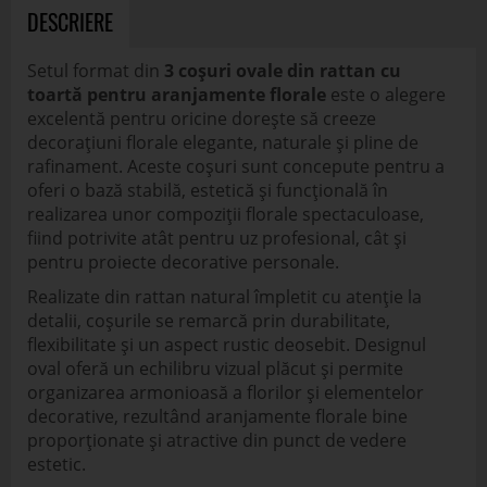
DESCRIERE
Setul format din
3 coșuri ovale din rattan cu
toartă pentru aranjamente florale
este o alegere
excelentă pentru oricine dorește să creeze
decorațiuni florale elegante, naturale și pline de
rafinament. Aceste coșuri sunt concepute pentru a
oferi o bază stabilă, estetică și funcțională în
realizarea unor compoziții florale spectaculoase,
fiind potrivite atât pentru uz profesional, cât și
pentru proiecte decorative personale.
Realizate din rattan natural împletit cu atenție la
detalii, coșurile se remarcă prin durabilitate,
flexibilitate și un aspect rustic deosebit. Designul
oval oferă un echilibru vizual plăcut și permite
organizarea armonioasă a florilor și elementelor
decorative, rezultând aranjamente florale bine
proporționate și atractive din punct de vedere
estetic.