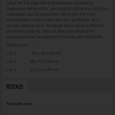
Setul de 3 bucăți oferă flexibilitate maximă în
realizarea decorurilor, permițând utilizarea coșurilor
individual sau ca ansamblu decorativ. Ele sunt
compatibile cu flori naturale, flori artificiale, flori
uscate, plante verzi, verdeață decorativă și diverse
accesorii creative, oferind libertate deplină în
realizarea unor aranjamente florale personalizate.
Dimensiuni ;
cos 1 45 x 18 x 60 cm
cos 2 38 x 15 x 50 cm
cos 3 32 x 13 x 45 cm
RECENZII
Numele meu