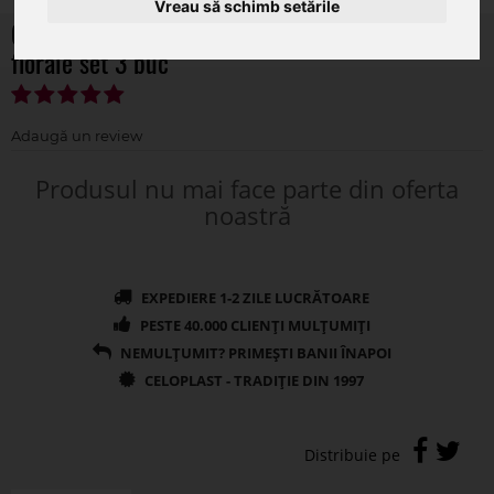
Vreau să schimb setările
Cos oval rattan+toarta pentru aranjamente
florale set 3 buc
Produsul nu mai face parte din oferta
noastră