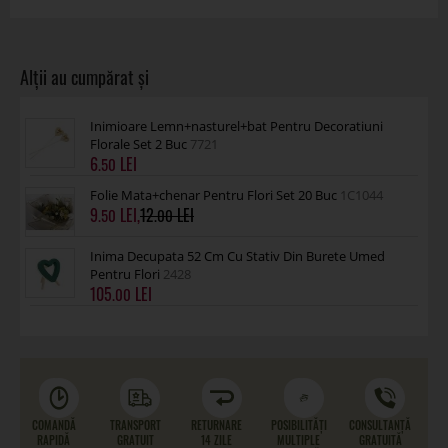
Inimioare Lemn+nasturel+bat Pentru Decoratiuni
Florale Set 2 Buc
7721
6
.50
Folie Mata+chenar Pentru Flori Set 20 Buc
1C1044
9
,
12
.50
.00
Inima Decupata 52 Cm Cu Stativ Din Burete Umed
Pentru Flori
2428
105
.00
COMANDĂ
TRANSPORT
RETURNARE
POSIBILITĂȚI
CONSULTANȚĂ
RAPIDĂ
GRATUIT
14 ZILE
MULTIPLE
GRATUITĂ