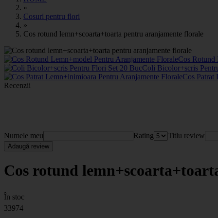
»
Cosuri pentru flori
»
Cos rotund lemn+scoarta+toarta pentru aranjamente florale
Cos Rotund 
Coli Bicolor+scris Pentr
Cos Patrat
Recenzii
Numele meu
Rating
Titlu review
Adaugă review
Cos rotund lemn+scoarta+toarta
În stoc
33974