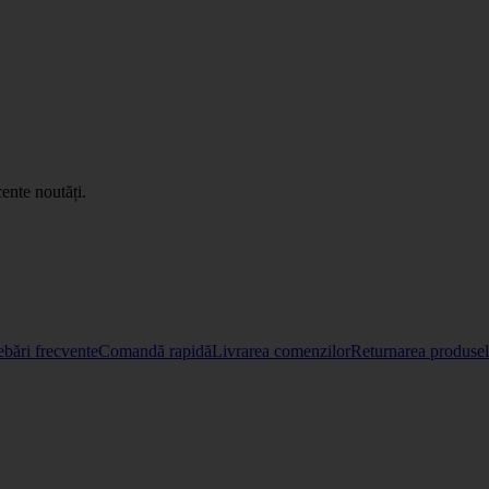
ente noutăți.
ebări frecvente
Comandă rapidă
Livrarea comenzilor
Returnarea produselo