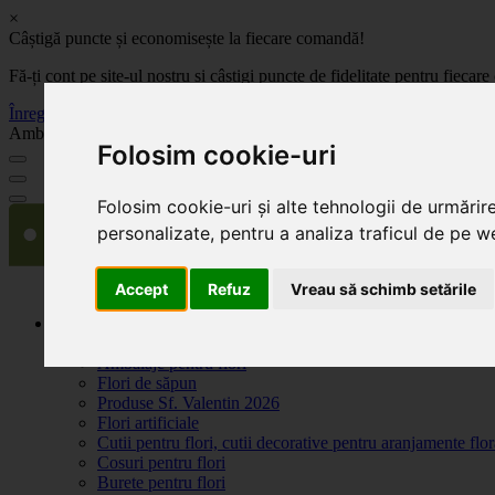
×
Câștigă puncte și economisește la fiecare comandă!
Fă-ți cont pe site-ul nostru și câștigi puncte de fidelitate pentru fie
Înregistrează-te acum
Ambalaje, decoratiuni si accesorii pentru flori. Produse de calitate la 
Folosim cookie-uri
Folosim cookie-uri și alte tehnologii de urmărir
personalizate, pentru a analiza traficul de pe we
Accept
Refuz
Vreau să schimb setările
Produse
Plante artificiale la ghiveci
Ambalaje pentru flori
Flori de săpun
Produse Sf. Valentin 2026
Flori artificiale
Cutii pentru flori, cutii decorative pentru aranjamente flor
Cosuri pentru flori
Burete pentru flori