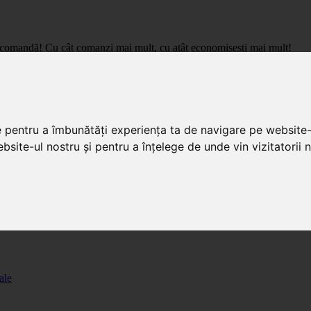
care comandă! Cu cât comanzi mai mult, cu atât economisești mai mult!
pret de importator, cu livrare in toata Romania.
e pentru a îmbunătăți experiența ta de navigare pe website-
bsite-ul nostru și pentru a înțelege de unde vin vizitatorii n
ale