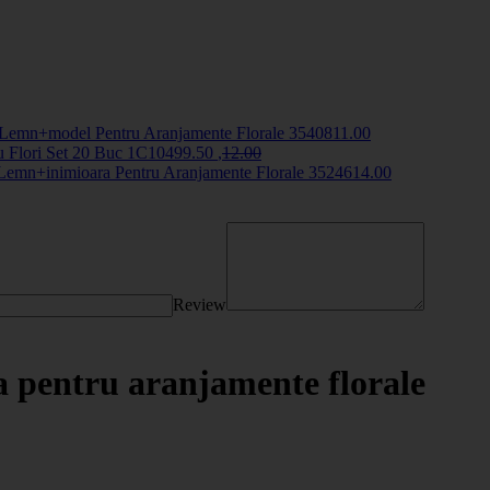
Lemn+model Pentru Aranjamente Florale
35408
11
.00
u Flori Set 20 Buc
1C1049
9
.50
,
12
.00
 Lemn+inimioara Pentru Aranjamente Florale
35246
14
.00
Review
 pentru aranjamente florale