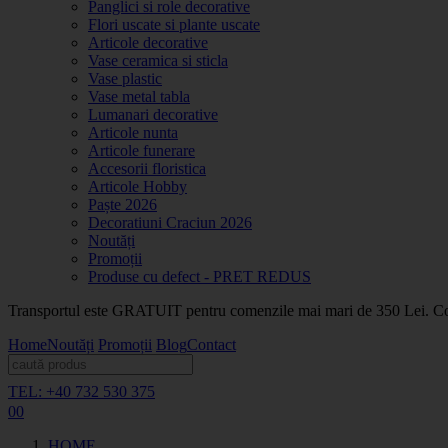
Panglici si role decorative
Flori uscate si plante uscate
Articole decorative
Vase ceramica si sticla
Vase plastic
Vase metal tabla
Lumanari decorative
Articole nunta
Articole funerare
Accesorii floristica
Articole Hobby
Paște 2026
Decoratiuni Craciun 2026
Noutăți
Promoții
Produse cu defect - PRET REDUS
Transportul este GRATUIT pentru comenzile mai mari de 350 Lei. Coma
Home
Noutăți
Promoții
Blog
Contact
TEL: +40 732 530 375
0
0
HOME