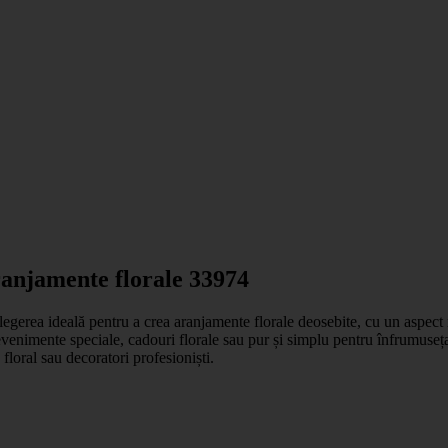
anjamente florale 33974
legerea ideală pentru a crea aranjamente florale deosebite, cu un aspect r
venimente speciale, cadouri florale sau pur și simplu pentru înfrumusețare
floral sau decoratori profesioniști.