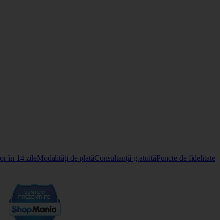
r în 14 zile
Modalități de plată
Consultanță gratuită
Puncte de fidelitate