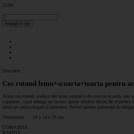
23
.00
Adaugă în coș
Descriere
Cos rotund lemn+scoarta+toarta pentru ar
Acest coș rotund, realizat din lemn natural și decorat cu scoarță, este a
expunere, coșul adaugă un farmec aparte oricărui decor, fie el pentru e
oferă un cadru elegant și armonios. Perfect pentru pasionații de design 
Dimensiuni 18 x 14 x 35 cm
COMANDĂ
RAPIDĂ