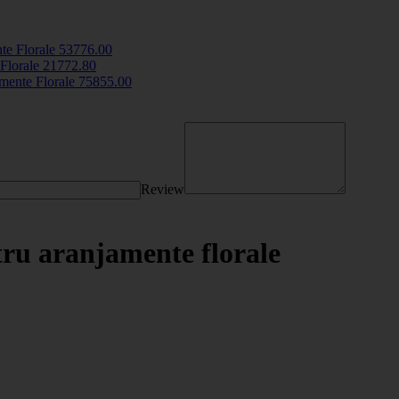
te Florale
5377
6
.00
 Florale
2177
2
.80
mente Florale
7585
5
.00
Review
tru aranjamente florale