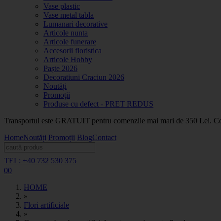
Vase plastic
Vase metal tabla
Lumanari decorative
Articole nunta
Articole funerare
Accesorii floristica
Articole Hobby
Paște 2026
Decoratiuni Craciun 2026
Noutăți
Promoții
Produse cu defect - PRET REDUS
Transportul este GRATUIT pentru comenzile mai mari de 350 Lei. Coma
Home
Noutăți
Promoții
Blog
Contact
TEL: +40 732 530 375
0
0
HOME
»
Flori artificiale
»