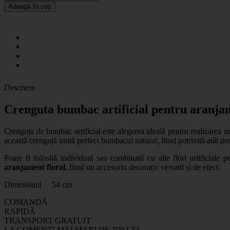
Adaugă în coș
Descriere
Crenguta bumbac artificial pentru aranjam
Crenguța de bumbac artificial este alegerea ideală pentru realizarea u
această crenguță imită perfect bumbacul natural, fiind potrivită atât pe
Poate fi folosită individual sau combinată cu alte flori artificiale 
aranjament floral
, fiind un accesoriu decorativ versatil și de efect.
Dimensiuni 54 cm
COMANDĂ
RAPIDĂ
TRANSPORT GRATUIT
LA COMENZI MAI MARI DE 300 LEI