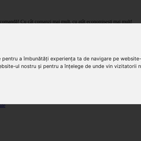
care comandă! Cu cât comanzi mai mult, cu atât economisești mai mult!
pret de importator, cu livrare in toata Romania.
e pentru a îmbunătăți experiența ta de navigare pe website-
bsite-ul nostru și pentru a înțelege de unde vin vizitatorii n
ale