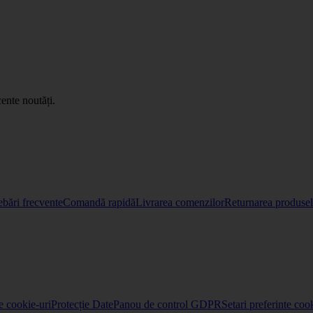
ente noutăți.
ebări frecvente
Comandă rapidă
Livrarea comenzilor
Returnarea produselo
re cookie-uri
Protecție Date
Panou de control GDPR
Setari preferinte coo