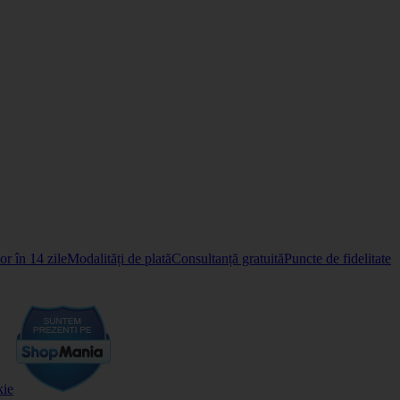
r în 14 zile
Modalități de plată
Consultanță gratuită
Puncte de fidelitate
kie