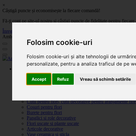
×
Câștigă puncte și economisește la fiecare comandă!
Fă-ți cont pe site-ul nostru și câștigi puncte de fidelitate pentru fie
Înregistrează-te acum
Ambalaje, decoratiuni si accesorii pentru flori. Produse de calitate la 
Folosim cookie-uri
Folosim cookie-uri și alte tehnologii de urmărir
personalizate, pentru a analiza traficul de pe we
Produse
Plante artificiale la ghiveci
Accept
Refuz
Vreau să schimb setările
Ambalaje pentru flori
Flori de săpun
Produse Sf. Valentin 2026
Flori artificiale
Cutii pentru flori, cutii decorative pentru aranjamente flor
Cosuri pentru flori
Burete pentru flori
Panglici si role decorative
Flori uscate si plante uscate
Articole decorative
Vase ceramica si sticla