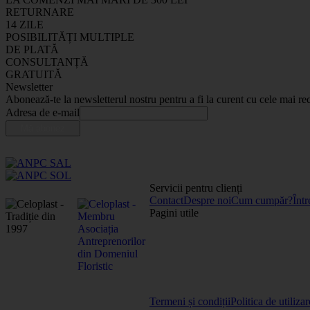
RETURNARE
14 ZILE
POSIBILITĂȚI MULTIPLE
DE PLATĂ
CONSULTANȚĂ
GRATUITĂ
Newsletter
Abonează-te la newsletterul nostru pentru a fi la curent cu cele mai rec
Adresa de e-mail
Servicii pentru clienți
Contact
Despre noi
Cum cumpăr?
Într
Pagini utile
Termeni și condiții
Politica de utiliza