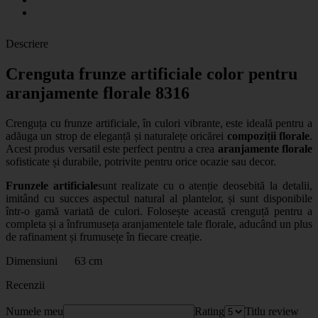
Descriere
Crenguta frunze artificiale color pentru
aranjamente florale 8316
Crenguța cu frunze artificiale, în culori vibrante, este ideală pentru a
adăuga un strop de eleganță și naturalețe oricărei
compoziții florale
.
Acest produs versatil este perfect pentru a crea
aranjamente florale
sofisticate și durabile, potrivite pentru orice ocazie sau decor.
Frunzele artificiale
sunt realizate cu o atenție deosebită la detalii,
imitând cu succes aspectul natural al plantelor, și sunt disponibile
într-o gamă variată de culori. Folosește această crenguță pentru a
completa și a înfrumuseța aranjamentele tale florale, aducând un plus
de rafinament și frumusețe în fiecare creație.
Dimensiuni 63 cm
Recenzii
Numele meu
Rating
Titlu review