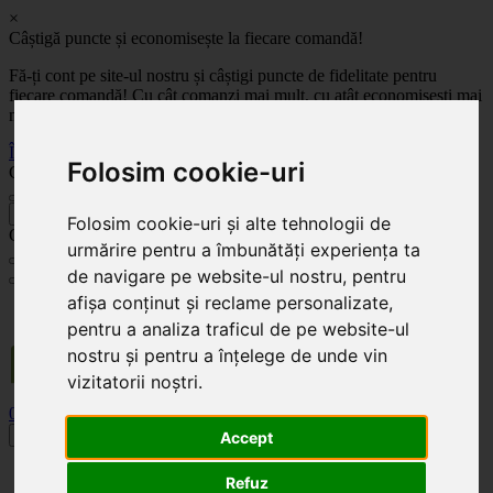
×
Câștigă puncte și economisește la fiecare comandă!
Fă-ți cont pe site-ul nostru și câștigi puncte de fidelitate pentru
fiecare comandă! Cu cât comanzi mai mult, cu atât economisești mai
mult!
Înregistrează-te acum
Folosim cookie-uri
Celoplast
înapoi
Folosim cookie-uri și alte tehnologii de
Celoplast
urmărire pentru a îmbunătăți experiența ta
de navigare pe website-ul nostru, pentru
afișa conținut și reclame personalizate,
Transportul este GRATUIT pentru comenzile mai mari de 350 Lei. Comanda minimă în
valoare de 100 Lei. Expediere în 1 - 2 zile lucrătoare.
pentru a analiza traficul de pe website-ul
nostru și pentru a înțelege de unde vin
vizitatorii noștri.
0
0
Toggle navigation
Accept
Acasă
Refuz