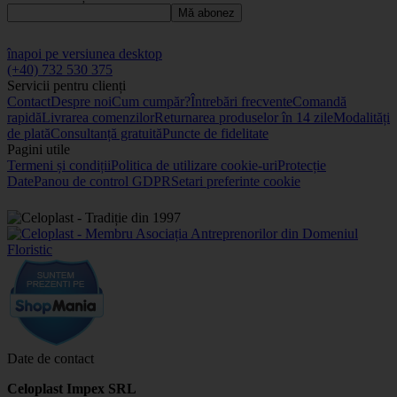
Mă abonez
înapoi pe versiunea desktop
(+40) 732 530 375
Servicii pentru clienți
Contact
Despre noi
Cum cumpăr?
Întrebări frecvente
Comandă
rapidă
Livrarea comenzilor
Returnarea produselor în 14 zile
Modalități
de plată
Consultanță gratuită
Puncte de fidelitate
Pagini utile
Termeni și condiții
Politica de utilizare cookie-uri
Protecție
Date
Panou de control GDPR
Setari preferinte cookie
Date de contact
Celoplast Impex SRL