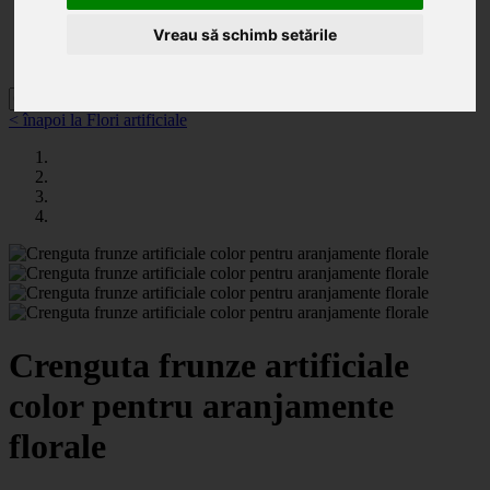
Categorii
Noutăți
Vreau să schimb setările
Promoții
Contact
< înapoi la Flori artificiale
Crenguta frunze artificiale
color pentru aranjamente
florale