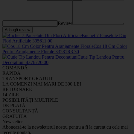
Review
Adaugă review
Buchet 7 Panselute Din
Flori Artificiale
3956
11
.00
Cos 18 Cm Color
Pentru Aranjamente Florale
33281R
3
.30
Cutie Tip Landou Pentru
Decoratiuni
43767
20
.00
COMANDĂ
RAPIDĂ
TRANSPORT GRATUIT
LA COMENZI MAI MARI DE 300 LEI
RETURNARE
14 ZILE
POSIBILITĂȚI MULTIPLE
DE PLATĂ
CONSULTANȚĂ
GRATUITĂ
Newsletter
Abonează-te la newsletterul nostru pentru a fi la curent cu cele mai
recente noutăți.