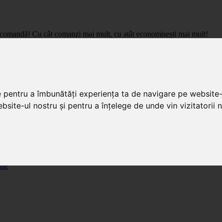
care comandă! Cu cât comanzi mai mult, cu atât economisești mai mult!
pret de importator, cu livrare in toata Romania.
e pentru a îmbunătăți experiența ta de navigare pe website-
bsite-ul nostru și pentru a înțelege de unde vin vizitatorii n
ale