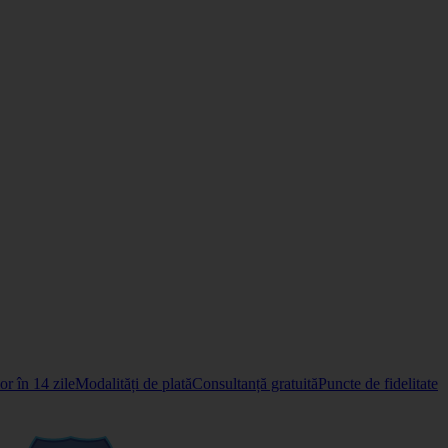
r în 14 zile
Modalități de plată
Consultanță gratuită
Puncte de fidelitate