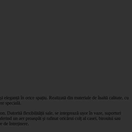
 eleganță în orice spațiu. Realizată din materiale de înaltă calitate, cu
ere specială.
. Datorită flexibilității sale, se integrează ușor în vaze, suporturi
ferind un aer proaspăt și rafinat oricărui colț al casei, biroului sau
e de întreținere.