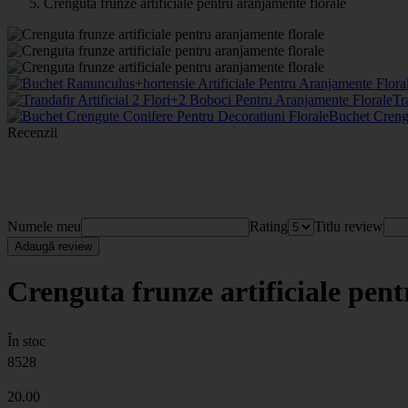
Crenguta frunze artificiale pentru aranjamente florale
Tr
Buchet Crengu
Recenzii
Numele meu
Rating
Titlu review
Adaugă review
Crenguta frunze artificiale pen
În stoc
8528
20
.00