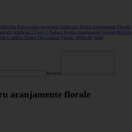
Buchet Ranunculus+hortensie Artificiale Pentru Aranjamente Florale
andafir Artificial 2 Flori+2 Boboci Pentru Aranjamente Florale
8605
10
te Conifere Pentru Decoratiuni Florale
3894
4
.80
,
6
.50
Review
tru aranjamente florale