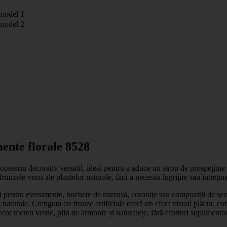
model 1
model 2
ente florale 8528
ccesoriu decorativ versatil, ideal pentru a aduce un strop de prospețime și
frunzele verzi ale plantelor naturale, fără a necesita îngrijire sau întrețin
ruri pentru evenimente, buchete de mireasă, coronițe sau compoziții de sezon
e naturale. Crenguța cu frunze artificiale oferă un efect vizual plăcut, con
cor mereu verde, plin de armonie și naturalețe, fără eforturi suplimentar