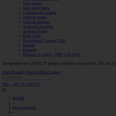
Vase plastic
Vase metal tabla
Lumanari decorative
Articole nunta
Articole funerare
Accesorii floristica
Articole Hobby
Paște 2026
Decoratiuni Craciun 2026
Noutăți
Promoții
Produse cu defect - PRET REDUS
Transportul este GRATUIT pentru comenzile mai mari de 350 Lei. Coma
Home
Noutăți
Promoții
Blog
Contact
TEL: +40 732 530 375
0
0
HOME
»
Flori artificiale
»