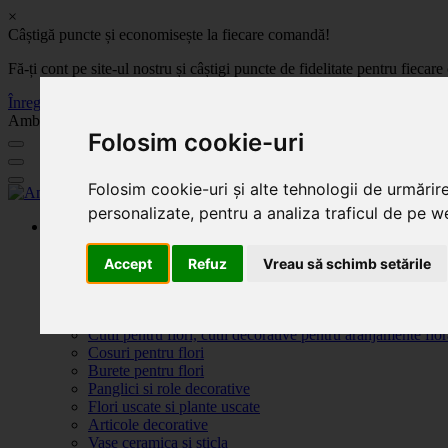
×
Câștigă puncte și economisește la fiecare comandă!
Fă-ți cont pe site-ul nostru și câștigi puncte de fidelitate pentru fie
Înregistrează-te acum
Ambalaje, decoratiuni si accesorii pentru flori. Produse de calitate la 
Folosim cookie-uri
Folosim cookie-uri și alte tehnologii de urmărir
personalizate, pentru a analiza traficul de pe we
Produse
Plante artificiale la ghiveci
Ambalaje pentru flori
Accept
Refuz
Vreau să schimb setările
Flori de săpun
Produse Sf. Valentin 2026
Flori artificiale
Cutii pentru flori, cutii decorative pentru aranjamente flor
Cosuri pentru flori
Burete pentru flori
Panglici si role decorative
Flori uscate si plante uscate
Articole decorative
Vase ceramica si sticla