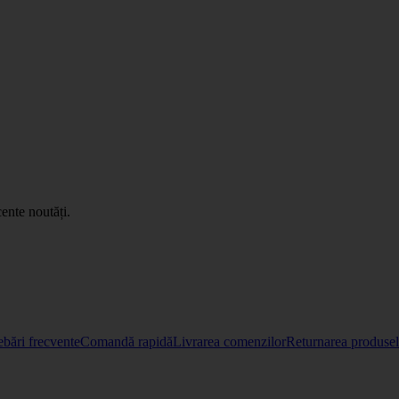
ente noutăți.
ebări frecvente
Comandă rapidă
Livrarea comenzilor
Returnarea produselo