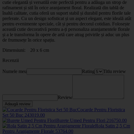
cutie elegantă și versatilă este perfectă pentru a adăuga un strop de
rafinament și stil în orice aranjament floral. Realizată din tablă de
înaltă calitate, cutia oferă un suport stabil și durabil pentru florile tale
preferate. Cu un design sofisticat și un aspect elegant, este ideală atât
pentru evenimente speciale, cât și pentru decorul cotidian. Folosește
această cutie decorativă pentru a-ți personaliza aranjamentele florale
și a le transforma în opere de artă care atrag privirile și aduc un plus
de frumusețe în orice spațiu.
Dimensiuni: 20 x 6 cm
Recenzii
Numele meu
Rating
Titlu review
Review
Adaugă review
Cocarde Pentru Floristica
Set 50 Buc
2430
19
.00
Burete Umed Pentru Flori
2167
50
.00
Rola Satin 2,5 Cm
Pentru Aranjamente Florale
5376
4
.00