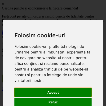
×
Câștigă puncte și economisește la fiecare comandă!
Fă-ți cont pe site-ul nostru și câștigi puncte de fidelitate pentru
fiecare comandă! Cu cât comanzi mai mult, cu atât economisești mai
mult!
Înregistrează-te acum
Folosim cookie-uri
Celoplast
Folosim cookie-uri și alte tehnologii de
înapoi
Celoplast
urmărire pentru a îmbunătăți experiența ta
de navigare pe website-ul nostru, pentru
afișa conținut și reclame personalizate,
Transportul este GRATUIT pentru comenzile mai mari de 350 Lei. Comanda minimă în
pentru a analiza traficul de pe website-ul
valoare de 100 Lei. Expediere în 1 - 2 zile lucrătoare.
nostru și pentru a înțelege de unde vin
vizitatorii noștri.
0
0
Accept
Toggle navigation
Acasă
Refuz