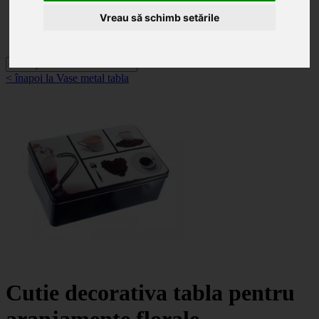
Categorii
Noutăți
Vreau să schimb setările
Promoții
Contact
< înapoi la Vase metal tabla
Cutie decorativa tabla pentru