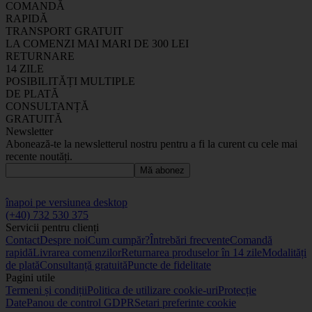
COMANDĂ
RAPIDĂ
TRANSPORT GRATUIT
LA COMENZI MAI MARI DE 300 LEI
RETURNARE
14 ZILE
POSIBILITĂȚI MULTIPLE
DE PLATĂ
CONSULTANȚĂ
GRATUITĂ
Newsletter
Abonează-te la newsletterul nostru pentru a fi la curent cu cele mai
recente noutăți.
Mă abonez
înapoi pe versiunea desktop
(+40) 732 530 375
Servicii pentru clienți
Contact
Despre noi
Cum cumpăr?
Întrebări frecvente
Comandă
rapidă
Livrarea comenzilor
Returnarea produselor în 14 zile
Modalități
de plată
Consultanță gratuită
Puncte de fidelitate
Pagini utile
Termeni și condiții
Politica de utilizare cookie-uri
Protecție
Date
Panou de control GDPR
Setari preferinte cookie