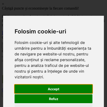
×
Câștigă puncte și economisește la fiecare comandă!
Fă-ți cont pe site-ul nostru și câștigi puncte de fidelitate pentru
fiecare comandă! Cu cât comanzi mai mult, cu atât economisești mai
mult!
Folosim cookie-uri
Înregistrează-te acum
Celoplast
Folosim cookie-uri și alte tehnologii de
înapoi
urmărire pentru a îmbunătăți experiența ta
Celoplast
de navigare pe website-ul nostru, pentru
afișa conținut și reclame personalizate,
pentru a analiza traficul de pe website-ul
Transportul este GRATUIT pentru comenzile mai mari de 350 Lei. Comanda minimă în
valoare de 100 Lei. Expediere în 1 - 2 zile lucrătoare.
nostru și pentru a înțelege de unde vin
vizitatorii noștri.
Accept
0
0
Toggle navigation
Refuz
Acasă