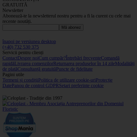
GRATUITĂ
Newsletter
Abonează-te la newsletterul nostru pentru a fi la curent cu cele mai
recente noutăți.
Mă abonez
înapoi pe versiunea desktop
(+40) 732 530 375
Servicii pentru clienți
Contact
Despre noi
Cum cumpăr?
Întrebări frecvente
Comandă
rapidă
Livrarea comenzilor
Returnarea produselor în 14 zile
Modalități
de plată
Consultanță gratuită
Puncte de fidelitate
Pagini utile
Termeni și condiții
Politica de utilizare cookie-uri
Protecție
Date
Panou de control GDPR
Setari preferinte cookie