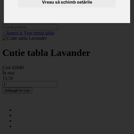
Categorii
Vreau să schimb setările
Noutăți
Promoții
Contact
< înapoi la Vase metal tabla
Cutie tabla Lavander
Cod 42840
În stoc
15
.50
Adaugă în coș