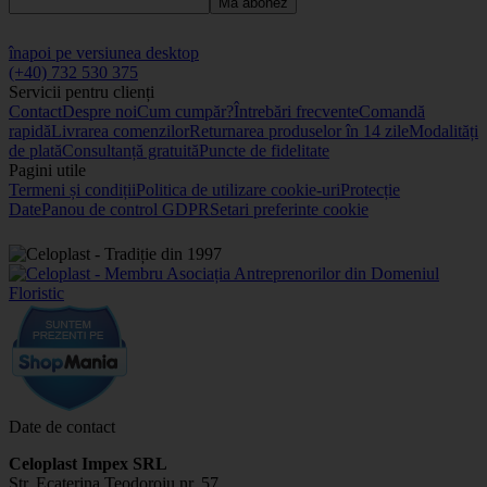
Mă abonez
înapoi pe versiunea desktop
(+40) 732 530 375
Servicii pentru clienți
Contact
Despre noi
Cum cumpăr?
Întrebări frecvente
Comandă
rapidă
Livrarea comenzilor
Returnarea produselor în 14 zile
Modalități
de plată
Consultanță gratuită
Puncte de fidelitate
Pagini utile
Termeni și condiții
Politica de utilizare cookie-uri
Protecție
Date
Panou de control GDPR
Setari preferinte cookie
Date de contact
Celoplast Impex SRL
Str. Ecaterina Teodoroiu nr. 57