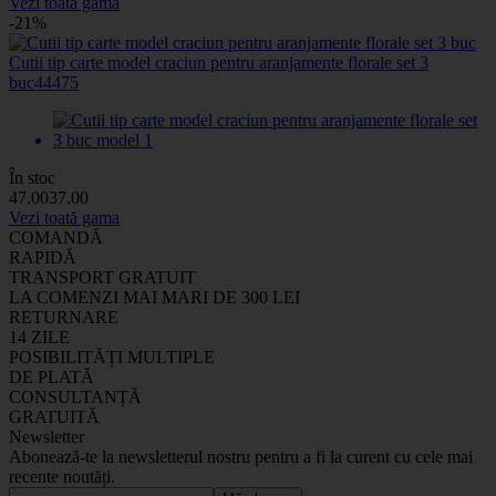
Vezi toată gama
-21%
Cutii tip carte model craciun pentru aranjamente florale set 3
buc
44475
În stoc
47
.00
37
.00
Vezi toată gama
COMANDĂ
RAPIDĂ
TRANSPORT GRATUIT
LA COMENZI MAI MARI DE 300 LEI
RETURNARE
14 ZILE
POSIBILITĂȚI MULTIPLE
DE PLATĂ
CONSULTANȚĂ
GRATUITĂ
Newsletter
Abonează-te la newsletterul nostru pentru a fi la curent cu cele mai
recente noutăți.