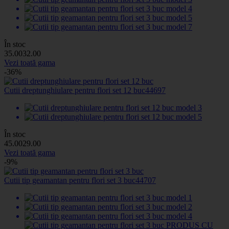
În stoc
35
.00
32
.00
Vezi toată gama
-36%
Cutii dreptunghiulare pentru flori set 12 buc
44697
În stoc
45
.00
29
.00
Vezi toată gama
-9%
Cutii tip geamantan pentru flori set 3 buc
44707