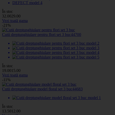
În stoc
32
.00
29
.00
Vezi toată gama
-21%
Cutii dreptunghiulare pentru flori set 3 buc
44700
În stoc
19
.00
15
.00
Vezi toată gama
-11%
Cutii dreptunghiulare model floral set 3 buc
44683
În stoc
13
.50
12
.00