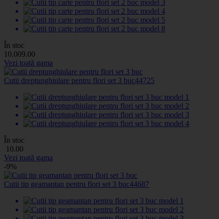
În stoc
10
.00
9
.00
Vezi toată gama
Cutii dreptunghiulare pentru flori set 3 buc
44725
În stoc
10
.00
Vezi toată gama
-9%
Cutii tip geamantan pentru flori set 3 buc
44687