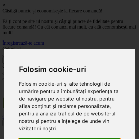
×
Câștigă puncte și economisește la fiecare comandă!
Fă-ți cont pe site-ul nostru și câștigi puncte de fidelitate pentru
fiecare comandă! Cu cât comanzi mai mult, cu atât economisești mai
mult!
Înregistrează-te acum
Celoplast
înapoi
Celoplast
Folosim cookie-uri
Folosim cookie-uri și alte tehnologii de
Transportul este GRATUIT pentru comenzile mai mari de 350 Lei. Comanda minimă în
urmărire pentru a îmbunătăți experiența ta
valoare de 100 Lei. Expediere în 1 - 2 zile lucrătoare.
de navigare pe website-ul nostru, pentru
afișa conținut și reclame personalizate,
pentru a analiza traficul de pe website-ul
0
0
nostru și pentru a înțelege de unde vin
Toggle navigation
vizitatorii noștri.
Acasă