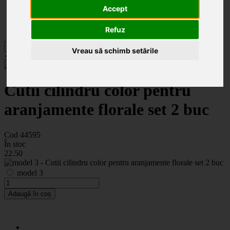
Categorii
Accept
Noutăți
Promoții
Contact
Refuz
Vreau să schimb setările
< înapoi la Cutii flori
Cutii cilindru color pentru
aranjamente florale set 2 buc
Cod 44595
În stoc
22
.50
model 3
Adaugă în coș