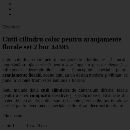
Descriere
Cutii cilindru color pentru aranjamente
florale set 2 buc 44595
Cutii cilindru color pentru aranjamente florale, set 2 bucăți,
reprezintă soluția perfectă pentru a adăuga un plus de eleganță și
rafinament decorațiunilor tale. Concepute special pentru
aranjamente florale
, aceste cutii au un design modern și vibrant, ce
pune în valoare frumusețea naturală a florilor.
Setul include două
cutii cilindrice
de dimensiuni diferite, ideale
pentru a crea
compoziții creative
și spectaculoase. Realizate din
materiale de calitate, cutiile sunt rezistente și versatile, potrivindu-se
perfect pentru evenimente speciale, cadouri sau decoruri interioare.
Dimensiuni
cutie 1 15 x 20 cm