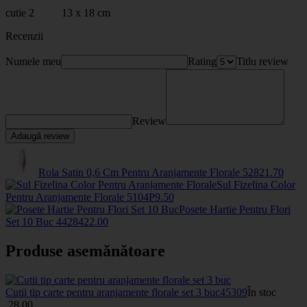
cutie 2 13 x 18 cm
Recenzii
Numele meu
Rating
Titlu review
Review
Adaugă review
Rola Satin 0,6 Cm Pentru Aranjamente Florale
5282
1
.70
Sul Fizelina Color
Pentru Aranjamente Florale
5104P
9
.50
Posete Hartie Pentru Flori
Set 10 Buc
44284
22
.00
Produse asemănătoare
Cutii tip carte pentru aranjamente florale set 3 buc
45309
În stoc
28
.00