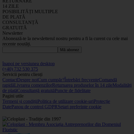
RETURNARE
14 ZILE
POSIBILITĂȚI MULTIPLE
DE PLATĂ
CONSULTANȚĂ
GRATUITĂ
Newsletter
Abonează-te la newsletterul nostru pentru a fi la curent cu cele mai
recente noutăți.
Mă abonez
înapoi pe versiunea desktop
(+40) 732 530 375
Servicii pentru clienți
Contact
Despre noi
Cum cumpăr?
Întrebări frecvente
Comandă
rapidă
Livrarea comenzilor
Returnarea produselor în 14 zile
Modalități
de plată
Consultanță gratuită
Puncte de fidelitate
Pagini utile
Termeni și condiții
Politica de utilizare cookie-uri
Protecție
Date
Panou de control GDPR
Setari preferinte cookie