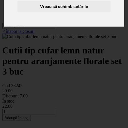
Categorii
Noutăți
Vreau să schimb setările
Promoții
Contact
< înapoi la Cosuri
Cutii tip cufar lemn natur
pentru aranjamente florale set
3 buc
Cod 33245
29
.00
Discount
7.00
În stoc
22
.00
Adaugă în coș