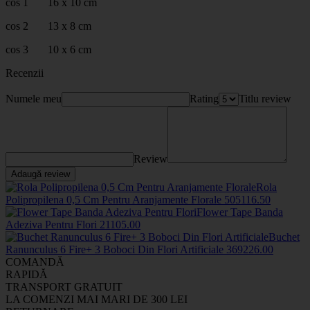
cos 1 16 x 10 cm
cos 2 13 x 8 cm
cos 3 10 x 6 cm
Recenzii
Numele meu
Rating
Titlu review
Review
Adaugă review
Rola
Polipropilena 0,5 Cm Pentru Aranjamente Florale
50511
6
.50
Flower Tape Banda
Adeziva Pentru Flori
2110
5
.00
Buchet
Ranunculus 6 Fire+ 3 Boboci Din Flori Artificiale
3692
26
.00
COMANDĂ
RAPIDĂ
TRANSPORT GRATUIT
LA COMENZI MAI MARI DE 300 LEI