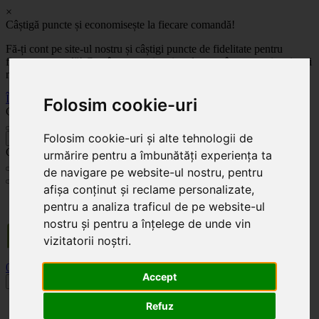
×
Câștigă puncte și economisește la fiecare comandă!
Fă-ți cont pe site-ul nostru și câștigi puncte de fidelitate pentru
fiecare comandă! Cu cât comanzi mai mult, cu atât economisești mai
mult!
Înregistrează-te acum
Folosim cookie-uri
Celoplast
Folosim cookie-uri și alte tehnologii de
înapoi
Celoplast
urmărire pentru a îmbunătăți experiența ta
de navigare pe website-ul nostru, pentru
afișa conținut și reclame personalizate,
Transportul este GRATUIT pentru comenzile mai mari de 350 Lei. Comanda minimă în
pentru a analiza traficul de pe website-ul
valoare de 100 Lei. Expediere în 1 - 2 zile lucrătoare.
nostru și pentru a înțelege de unde vin
vizitatorii noștri.
0
0
Accept
Toggle navigation
Refuz
Acasă