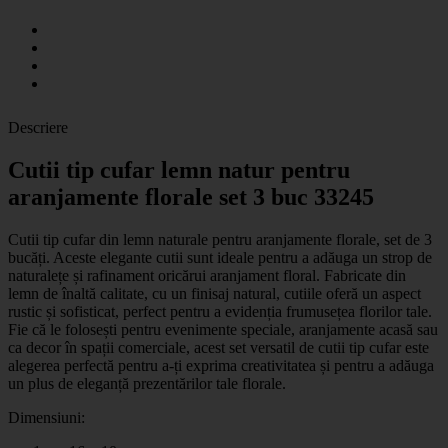
Descriere
Cutii tip cufar lemn natur pentru
aranjamente florale set 3 buc 33245
Cutii tip cufar din lemn naturale pentru aranjamente florale, set de 3
bucăți. Aceste elegante cutii sunt ideale pentru a adăuga un strop de
naturalețe și rafinament oricărui aranjament floral. Fabricate din
lemn de înaltă calitate, cu un finisaj natural, cutiile oferă un aspect
rustic și sofisticat, perfect pentru a evidenția frumusețea florilor tale.
Fie că le folosești pentru evenimente speciale, aranjamente acasă sau
ca decor în spații comerciale, acest set versatil de cutii tip cufar este
alegerea perfectă pentru a-ți exprima creativitatea și pentru a adăuga
un plus de eleganță prezentărilor tale florale.
Dimensiuni: