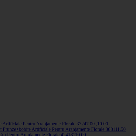
 Artificiale Pentru Aranjamente Florale
3724
7
.00
,
10
.00
 Frunze+bobite Artificiale Pentru Aranjamente Florale
3881
11
.50
 Cm Pentru Aranjamente Florale
424181
10
.00