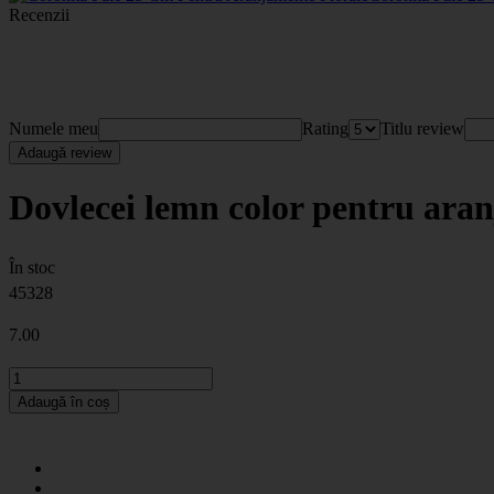
Recenzii
Numele meu
Rating
Titlu review
Adaugă review
Dovlecei lemn color pentru aran
În stoc
45328
7
.00
Adaugă în coș