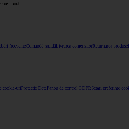
ente noutăți.
ebări frecvente
Comandă rapidă
Livrarea comenzilor
Returnarea produselo
re cookie-uri
Protecție Date
Panou de control GDPR
Setari preferinte coo