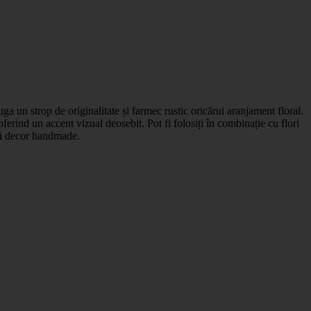
a un strop de originalitate și farmec rustic oricărui aranjament floral.
ferind un accent vizual deosebit. Pot fi folosiți în combinație cu flori
l și decor handmade.