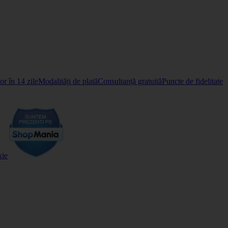
r în 14 zile
Modalități de plată
Consultanță gratuită
Puncte de fidelitate
kie