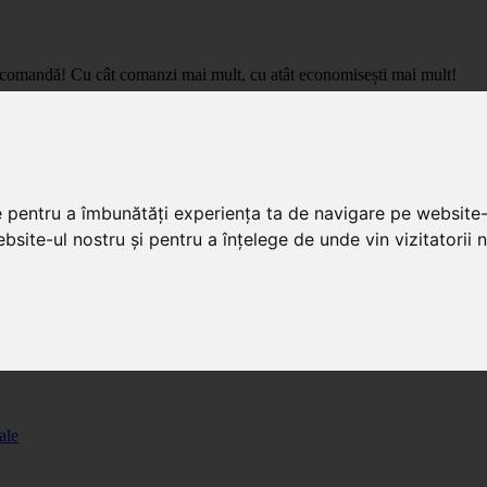
care comandă! Cu cât comanzi mai mult, cu atât economisești mai mult!
pret de importator, cu livrare in toata Romania.
e pentru a îmbunătăți experiența ta de navigare pe website-
bsite-ul nostru și pentru a înțelege de unde vin vizitatorii n
ale