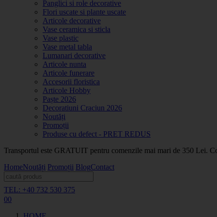
Panglici si role decorative
Flori uscate si plante uscate
Articole decorative
Vase ceramica si sticla
Vase plastic
Vase metal tabla
Lumanari decorative
Articole nunta
Articole funerare
Accesorii floristica
Articole Hobby
Paște 2026
Decoratiuni Craciun 2026
Noutăți
Promoții
Produse cu defect - PRET REDUS
Transportul este GRATUIT pentru comenzile mai mari de 350 Lei. Coma
Home
Noutăți
Promoții
Blog
Contact
TEL: +40 732 530 375
0
0
HOME