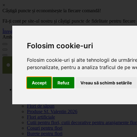
×
Câștigă puncte și economisește la fiecare comandă!
Fă-ți cont pe site-ul nostru și câștigi puncte de fidelitate pentru fie
Înregistrează-te acum
Ambalaje, decoratiuni si accesorii pentru flori. Produse de calitate la 
Folosim cookie-uri
Folosim cookie-uri și alte tehnologii de urmărir
personalizate, pentru a analiza traficul de pe we
Accept
Refuz
Vreau să schimb setările
Produse
Plante artificiale la ghiveci
Ambalaje pentru flori
Flori de săpun
Produse Sf. Valentin 2026
Flori artificiale
Cutii pentru flori, cutii decorative pentru aranjamente flor
Cosuri pentru flori
Burete pentru flori