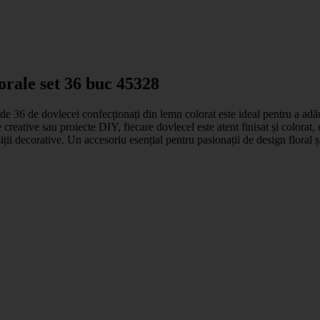
orale set 36 buc 45328
e 36 de dovlecei confecționați din lemn colorat este ideal pentru a adăug
reative sau proiecte DIY, fiecare dovlecel este atent finisat și colorat, o
oziții decorative. Un accesoriu esențial pentru pasionații de design flora