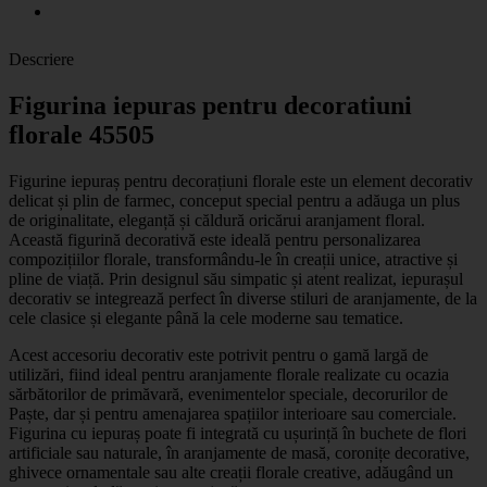
Descriere
Figurina iepuras pentru decoratiuni
florale 45505
Figurine iepuraș pentru decorațiuni florale
este un element decorativ
delicat și plin de farmec, conceput special pentru a adăuga un plus
de originalitate, eleganță și căldură oricărui aranjament floral.
Această figurină decorativă este ideală pentru personalizarea
compozițiilor florale, transformându-le în creații unice, atractive și
pline de viață. Prin designul său simpatic și atent realizat, iepurașul
decorativ se integrează perfect în diverse stiluri de aranjamente, de la
cele clasice și elegante până la cele moderne sau tematice.
Acest accesoriu decorativ este potrivit pentru o gamă largă de
utilizări, fiind ideal pentru aranjamente florale realizate cu ocazia
sărbătorilor de primăvară, evenimentelor speciale, decorurilor de
Paște, dar și pentru amenajarea spațiilor interioare sau comerciale.
Figurina cu iepuraș poate fi integrată cu ușurință în buchete de flori
artificiale sau naturale, în aranjamente de masă, coronițe decorative,
ghivece ornamentale sau alte creații florale creative, adăugând un