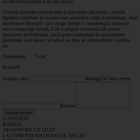
accent vizual plăcut și un aer jucăuș.
Datorită detaliilor atent lucrate și aspectului său estetic, această
figurină contribuie la crearea unei atmosfere calde și primitoare, fiind
un element decorativ care atrage atenția și completează armonios
orice compoziție florală. Este o alegere excelentă atât pentru
decoratori profesioniști, cât și pentru pasionații de aranjamente
handmade care doresc să aducă un plus de personalitate creațiilor
lor.
Dimensiuni 9 cm
Recenzii
Numele meu
Rating
Titlu review
Review
Adaugă review
COMANDĂ
RAPIDĂ
TRANSPORT GRATUIT
LA COMENZI MAI MARI DE 300 LEI