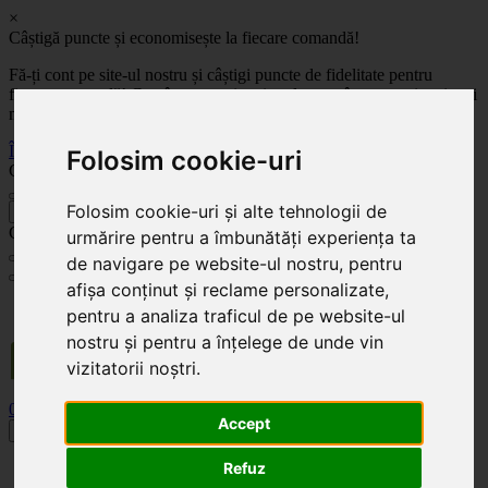
×
Câștigă puncte și economisește la fiecare comandă!
Fă-ți cont pe site-ul nostru și câștigi puncte de fidelitate pentru
fiecare comandă! Cu cât comanzi mai mult, cu atât economisești mai
mult!
Înregistrează-te acum
Folosim cookie-uri
Celoplast
Folosim cookie-uri și alte tehnologii de
înapoi
Celoplast
urmărire pentru a îmbunătăți experiența ta
de navigare pe website-ul nostru, pentru
afișa conținut și reclame personalizate,
Transportul este GRATUIT pentru comenzile mai mari de 350 Lei. Comanda minimă în
pentru a analiza traficul de pe website-ul
valoare de 100 Lei. Expediere în 1 - 2 zile lucrătoare.
nostru și pentru a înțelege de unde vin
vizitatorii noștri.
0
0
Accept
Toggle navigation
Refuz
Acasă