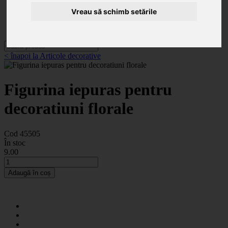
Categorii
Noutăți
Vreau să schimb setările
Promoții
Contact
< înapoi la Articole decorative
Figurina iepuras pentru
decoratiuni florale
Cod 45505
În stoc
9
.00
Adaugă în coș