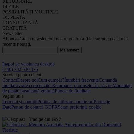
RETURNARE
14 ZILE
POSIBILITĂȚI MULTIPLE
DE PLATĂ
CONSULTANȚĂ
GRATUITĂ
Newsletter
Abonează-te la newsletterul nostru pentru a fi la curent cu cele mai
recente noutăți.
Mă abonez
înapoi pe versiunea desktop
(+40) 732 530 375
Servicii pentru clienți
Contact
Despre noi
Cum cumpăr?
Întrebări frecvente
Comandă
rapidă
Livrarea comenzilor
Returnarea produselor în 14 zile
Modalități
de plată
Consultanță gratuită
Puncte de fidelitate
Pagini utile
Termeni și condiții
Politica de utilizare cookie-uri
Protecție
Date
Panou de control GDPR
Setari preferinte cookie