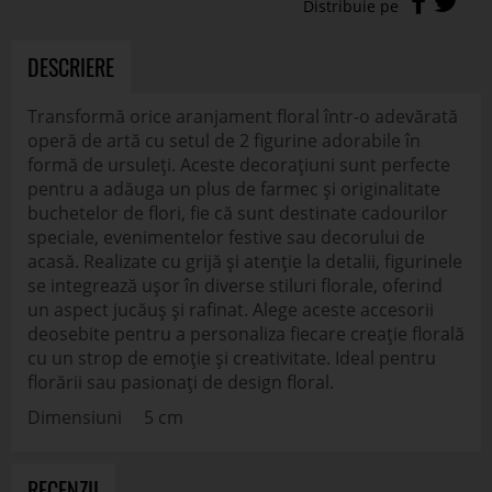
DESCRIERE
Transformă orice aranjament floral într-o adevărată
operă de artă cu setul de 2 figurine adorabile în
formă de ursuleți. Aceste decorațiuni sunt perfecte
pentru a adăuga un plus de farmec și originalitate
buchetelor de flori, fie că sunt destinate cadourilor
speciale, evenimentelor festive sau decorului de
acasă. Realizate cu grijă și atenție la detalii, figurinele
se integrează ușor în diverse stiluri florale, oferind
un aspect jucăuș și rafinat. Alege aceste accesorii
deosebite pentru a personaliza fiecare creație florală
cu un strop de emoție și creativitate. Ideal pentru
florării sau pasionați de design floral.
Dimensiuni 5 cm
RECENZII