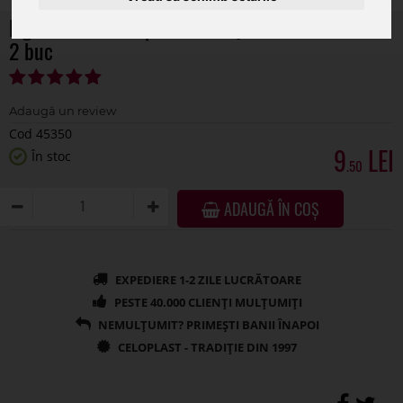
Figurine ursuleti pentru aranjamente florale set
2 buc
Cod 45350
9
În stoc
.50
ADAUGĂ ÎN COȘ