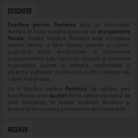
DESCRIERE
Foarfeca pentru floristica
este un instrument
esențial în trusa oricărui pasionat de
aranjamente
florale
. Acesta foarfeca floristica este conceputa
special pentru a face tăieturi precise și curate,
asigurând astfel durabilitatea și frumusețea
aranjamentelor tale. Lama sa ascuțită și manerele
ergonomice permit o utilizare confortabilă și
eficientă, indiferent dacă lucrezi cu flori delicate sau
tulpini mai groase.
Cu o foarfeca pentru
floristica
de calitate, poți
transforma orice
buchet
într-o adevărată operă de
artă. Investește în aceste accesorii floristica și
bucură-te de rezultate profesionale de fiecare dată.
RECENZII