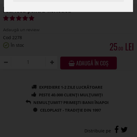
Foarfeca pentru floristica
Cod 2278
25
În stoc
.00
ADAUGĂ ÎN COȘ