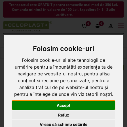
Transportul este GRATUIT pentru comenzile mai mari de 350 Lei.
Comanda minimă în valoare de 100 Lei. Expediere în 1 - 2 zile
lucrătoare.
0
0
Togg
navi
Folosim cookie-uri
< ÎNAPOI LA ACCESORII FLORISTICA
Folosim cookie-uri și alte tehnologii de
urmărire pentru a îmbunătăți experiența ta de
navigare pe website-ul nostru, pentru afișa
conținut și reclame personalizate, pentru a
analiza traficul de pe website-ul nostru și
pentru a înțelege de unde vin vizitatorii noștri.
Accept
Refuz
Vreau să schimb setările