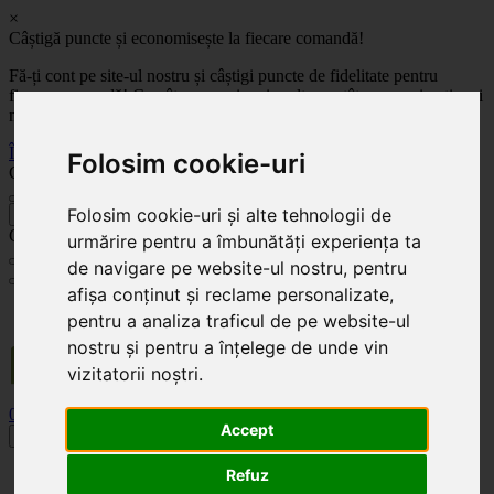
×
Câștigă puncte și economisește la fiecare comandă!
Fă-ți cont pe site-ul nostru și câștigi puncte de fidelitate pentru
fiecare comandă! Cu cât comanzi mai mult, cu atât economisești mai
mult!
Înregistrează-te acum
Folosim cookie-uri
Celoplast
Folosim cookie-uri și alte tehnologii de
înapoi
Celoplast
urmărire pentru a îmbunătăți experiența ta
de navigare pe website-ul nostru, pentru
afișa conținut și reclame personalizate,
Transportul este GRATUIT pentru comenzile mai mari de 350 Lei. Comanda minimă în
pentru a analiza traficul de pe website-ul
valoare de 100 Lei. Expediere în 1 - 2 zile lucrătoare.
nostru și pentru a înțelege de unde vin
vizitatorii noștri.
0
0
Accept
Toggle navigation
Refuz
Acasă