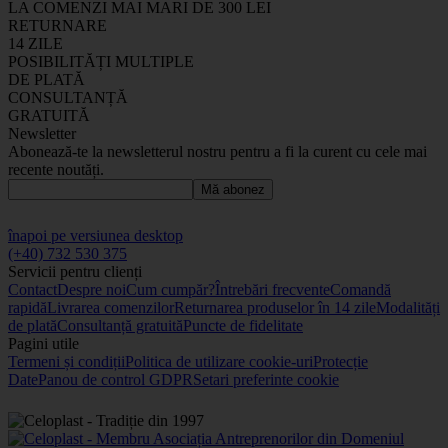
LA COMENZI MAI MARI DE 300 LEI
RETURNARE
14 ZILE
POSIBILITĂȚI MULTIPLE
DE PLATĂ
CONSULTANȚĂ
GRATUITĂ
Newsletter
Abonează-te la newsletterul nostru pentru a fi la curent cu cele mai
recente noutăți.
Mă abonez
înapoi pe versiunea desktop
(+40) 732 530 375
Servicii pentru clienți
Contact
Despre noi
Cum cumpăr?
Întrebări frecvente
Comandă
rapidă
Livrarea comenzilor
Returnarea produselor în 14 zile
Modalități
de plată
Consultanță gratuită
Puncte de fidelitate
Pagini utile
Termeni și condiții
Politica de utilizare cookie-uri
Protecție
Date
Panou de control GDPR
Setari preferinte cookie