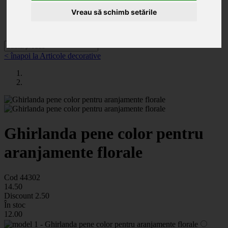
Categorii
Noutăți
Vreau să schimb setările
Promoții
Contact
< înapoi la Articole decorative
Ghirlanda pene color pentru
aranjamente florale
Cod 44302
14
.50
Discount
2.50
În stoc
12
.00