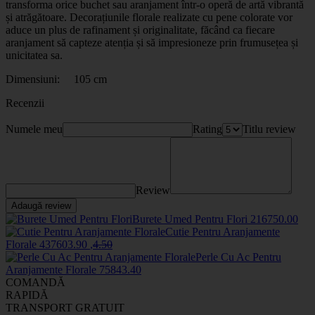
transforma orice buchet sau aranjament într-o operă de artă vibrantă
și atrăgătoare. Decorațiunile florale realizate cu pene colorate vor
aduce un plus de rafinament și originalitate, făcând ca fiecare
aranjament să capteze atenția și să impresioneze prin frumusețea și
unicitatea sa.
Dimensiuni: 105 cm
Recenzii
Numele meu
Rating
Titlu review
Review
Adaugă review
Burete Umed Pentru Flori
2167
50
.00
Cutie Pentru Aranjamente
Florale
43760
3
.90
,
4
.50
Perle Cu Ac Pentru
Aranjamente Florale
7584
3
.40
COMANDĂ
RAPIDĂ
TRANSPORT GRATUIT