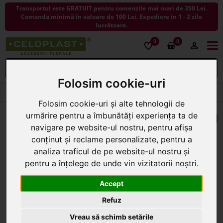
Transportul este GRATUIT pentru comenzile mai mari de 350 Lei.
Comanda minimă în valoare de 100 Lei. Expediere în 1 - 2 zile
lucrătoare.
0
0
Togg
navi
Folosim cookie-uri
< ÎNAPOI LA VASE CERAMICA SI STICLA
Folosim cookie-uri și alte tehnologii de
NOU
urmărire pentru a îmbunătăți experiența ta de
navigare pe website-ul nostru, pentru afișa
conținut și reclame personalizate, pentru a
analiza traficul de pe website-ul nostru și
pentru a înțelege de unde vin vizitatorii noștri.
Accept
Refuz
Vreau să schimb setările