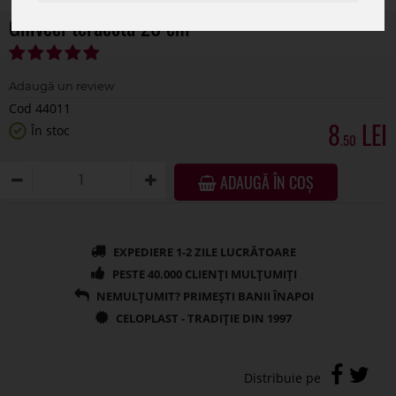
Ghiveci teracota 20 cm
Cod 44011
8
În stoc
.50
ADAUGĂ ÎN COȘ