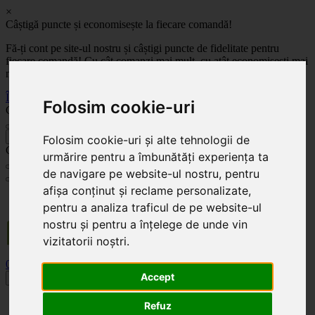
×
Câștigă puncte și economisește la fiecare comandă!
Fă-ți cont pe site-ul nostru și câștigi puncte de fidelitate pentru
fiecare comandă! Cu cât comanzi mai mult, cu atât economisești mai
mult!
Înregistrează-te acum
Folosim cookie-uri
Celoplast
înapoi
Folosim cookie-uri și alte tehnologii de
Celoplast
urmărire pentru a îmbunătăți experiența ta
de navigare pe website-ul nostru, pentru
afișa conținut și reclame personalizate,
Transportul este GRATUIT pentru comenzile mai mari de 350 Lei. Comanda minimă în
pentru a analiza traficul de pe website-ul
valoare de 100 Lei. Expediere în 1 - 2 zile lucrătoare.
nostru și pentru a înțelege de unde vin
vizitatorii noștri.
0
0
Accept
Toggle navigation
Acasă
Refuz