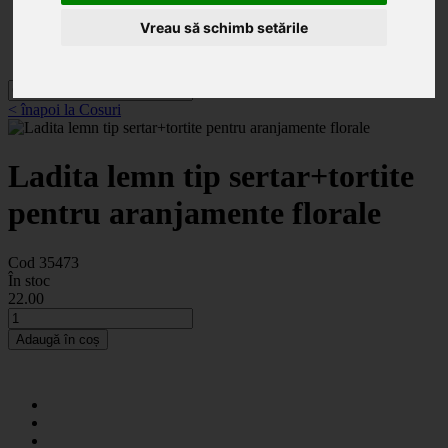
Categorii
Noutăți
Vreau să schimb setările
Promoții
Contact
< înapoi la Cosuri
Ladita lemn tip sertar+tortite
pentru aranjamente florale
Cod 35473
În stoc
22
.00
Adaugă în coș