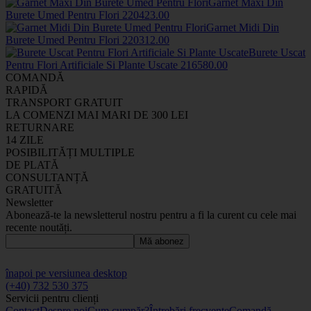
Garnet Maxi Din
Burete Umed Pentru Flori
2204
23
.00
Garnet Midi Din
Burete Umed Pentru Flori
2203
12
.00
Burete Uscat
Pentru Flori Artificiale Si Plante Uscate
2165
80
.00
COMANDĂ
RAPIDĂ
TRANSPORT GRATUIT
LA COMENZI MAI MARI DE 300 LEI
RETURNARE
14 ZILE
POSIBILITĂȚI MULTIPLE
DE PLATĂ
CONSULTANȚĂ
GRATUITĂ
Newsletter
Abonează-te la newsletterul nostru pentru a fi la curent cu cele mai
recente noutăți.
Mă abonez
înapoi pe versiunea desktop
(+40) 732 530 375
Servicii pentru clienți
Contact
Despre noi
Cum cumpăr?
Întrebări frecvente
Comandă