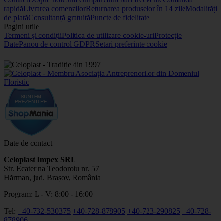
rapidă
Livrarea comenzilor
Returnarea produselor în 14 zile
Modalități
de plată
Consultanță gratuită
Puncte de fidelitate
Pagini utile
Termeni și condiții
Politica de utilizare cookie-uri
Protecție
Date
Panou de control GDPR
Setari preferinte cookie
Date de contact
Celoplast Impex SRL
Str. Ecaterina Teodoroiu nr. 57
Hărman, jud. Brașov, România
Program: L - V: 8:00 - 16:00
Tel:
+40-732-530375
+40-728-878905
+40-723-290825
+40-728-
878906