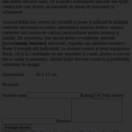
atât pentru decorul casei, cât și pentru evenimente speciale sau spații
comerciale care doresc să transmită un mesaj de naturalețe și
rafinament.
Această lădiță este extrem de versatilă și poate fi utilizată în multiple
contexte: decorarea locuinței, amenajarea meselor festive, ornarea
vitrinelor sau crearea de cadouri personalizate pentru prieteni și
familie. De asemenea, este ideală pentru evenimente speciale
precum
nunți, botezuri,
aniversări, logodne sau sărbători tematice.
Poate fi folosită atât individual, ca element central al unui aranjament
floral, cât și în combinație cu alte suporturi și coșuri, pentru a crea un
decor unitar și armonios, oferind astfel libertate creativă și posibilități
nelimitate de design.
Dimensiuni 30 x 12 cm
Recenzii
Numele meu
Rating
Titlu review
Review
Adaugă review