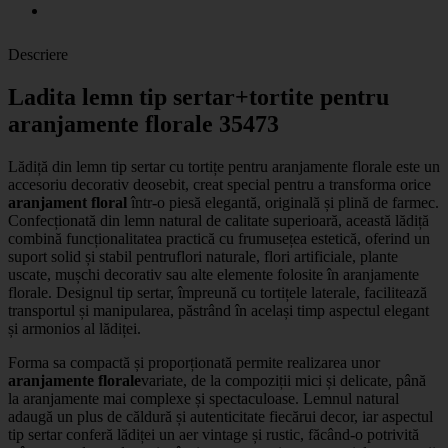
Descriere
Ladita lemn tip sertar+tortite pentru
aranjamente florale 35473
Lădiță din lemn tip sertar cu tortițe pentru aranjamente florale
este un
accesoriu decorativ deosebit, creat special pentru a transforma orice
aranjament floral
într-o piesă elegantă, originală și plină de farmec.
Confecționată din lemn natural de calitate superioară, această lădiță
combină funcționalitatea practică cu frumusețea estetică, oferind un
suport solid și stabil pentru
flori naturale, flori artificiale, plante
uscate, mușchi decorativ
sau alte elemente folosite în aranjamente
florale. Designul tip sertar, împreună cu tortițele laterale, facilitează
transportul și manipularea, păstrând în același timp aspectul elegant
și armonios al lădiței.
Forma sa compactă și proporționată permite realizarea unor
aranjamente florale
variate, de la compoziții mici și delicate, până
la aranjamente mai complexe și spectaculoase. Lemnul natural
adaugă un plus de căldură și autenticitate fiecărui decor, iar aspectul
tip sertar conferă lădiței un aer vintage și rustic, făcând-o potrivită