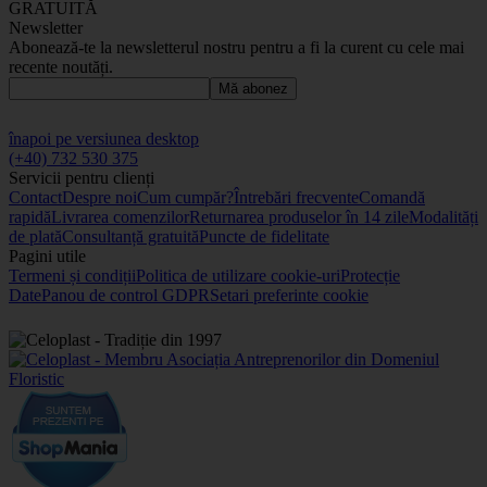
GRATUITĂ
Newsletter
Abonează-te la newsletterul nostru pentru a fi la curent cu cele mai
recente noutăți.
Mă abonez
înapoi pe versiunea desktop
(+40) 732 530 375
Servicii pentru clienți
Contact
Despre noi
Cum cumpăr?
Întrebări frecvente
Comandă
rapidă
Livrarea comenzilor
Returnarea produselor în 14 zile
Modalități
de plată
Consultanță gratuită
Puncte de fidelitate
Pagini utile
Termeni și condiții
Politica de utilizare cookie-uri
Protecție
Date
Panou de control GDPR
Setari preferinte cookie