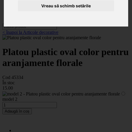
Categorii
Noutăți
Vreau să schimb setările
Promoții
Contact
< înapoi la Articole decorative
Platou plastic oval color pentru
aranjamente florale
Cod 45334
În stoc
15
.00
model 2
Adaugă în coș