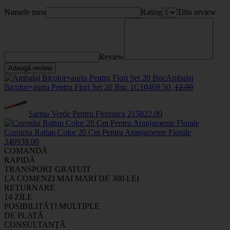
Numele meu
Rating
Titlu review
Review
Adaugă review
Ambalaj
Bicolor+auriu Pentru Flori Set 20 Buc
1C1046
9
.50
,
12
.00
Sarma Verde Pentru Floristica
2158
22
.00
Coronita Rattan Color 20 Cm Pentru Aranjamente Florale
34093
8
.00
COMANDĂ
RAPIDĂ
TRANSPORT GRATUIT
LA COMENZI MAI MARI DE 300 LEI
RETURNARE
14 ZILE
POSIBILITĂȚI MULTIPLE
DE PLATĂ
CONSULTANȚĂ