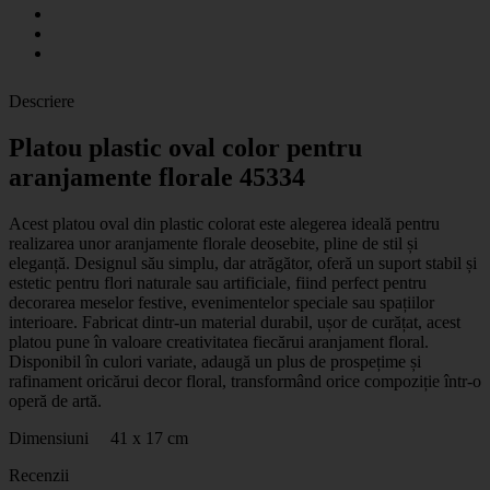
Descriere
Platou plastic oval color pentru
aranjamente florale 45334
Acest platou oval din plastic colorat este alegerea ideală pentru
realizarea unor aranjamente florale deosebite, pline de stil și
eleganță. Designul său simplu, dar atrăgător, oferă un suport stabil și
estetic pentru flori naturale sau artificiale, fiind perfect pentru
decorarea meselor festive, evenimentelor speciale sau spațiilor
interioare. Fabricat dintr-un material durabil, ușor de curățat, acest
platou pune în valoare creativitatea fiecărui aranjament floral.
Disponibil în culori variate, adaugă un plus de prospețime și
rafinament oricărui decor floral, transformând orice compoziție într-o
operă de artă.
Dimensiuni 41 x 17 cm
Recenzii