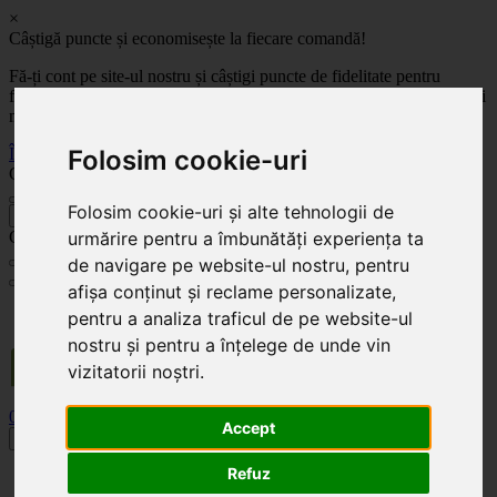
×
Câștigă puncte și economisește la fiecare comandă!
Fă-ți cont pe site-ul nostru și câștigi puncte de fidelitate pentru
fiecare comandă! Cu cât comanzi mai mult, cu atât economisești mai
mult!
Înregistrează-te acum
Folosim cookie-uri
Celoplast
Folosim cookie-uri și alte tehnologii de
înapoi
Celoplast
urmărire pentru a îmbunătăți experiența ta
de navigare pe website-ul nostru, pentru
afișa conținut și reclame personalizate,
Transportul este GRATUIT pentru comenzile mai mari de 350 Lei. Comanda minimă în
pentru a analiza traficul de pe website-ul
valoare de 100 Lei. Expediere în 1 - 2 zile lucrătoare.
nostru și pentru a înțelege de unde vin
vizitatorii noștri.
0
0
Accept
Toggle navigation
Refuz
Acasă