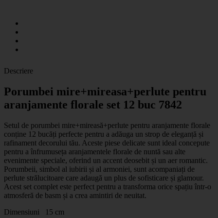
Descriere
Porumbei mire+mireasa+perlute pentru
aranjamente florale set 12 buc 7842
Setul de porumbei mire+mireasă+perlute pentru aranjamente florale
conține 12 bucăți perfecte pentru a adăuga un strop de eleganță și
rafinament decorului tău. Aceste piese delicate sunt ideal concepute
pentru a înfrumuseța aranjamentele florale de nuntă sau alte
evenimente speciale, oferind un accent deosebit și un aer romantic.
Porumbeii, simbol al iubirii și al armoniei, sunt acompaniați de
perlute strălucitoare care adaugă un plus de sofisticare și glamour.
Acest set complet este perfect pentru a transforma orice spațiu într-o
atmosferă de basm și a crea amintiri de neuitat.
Dimensiuni 15 cm