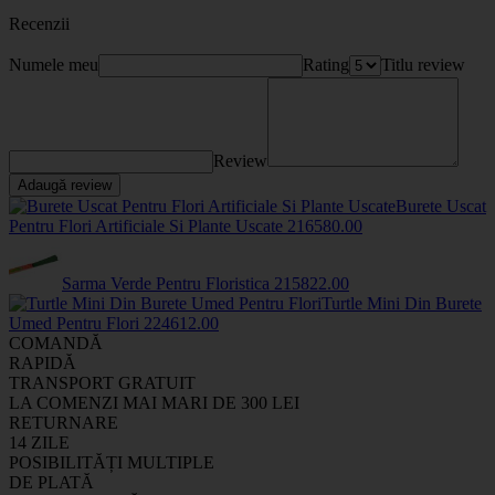
Recenzii
Numele meu
Rating
Titlu review
Review
Adaugă review
Burete Uscat
Pentru Flori Artificiale Si Plante Uscate
2165
80
.00
Sarma Verde Pentru Floristica
2158
22
.00
Turtle Mini Din Burete
Umed Pentru Flori
2246
12
.00
COMANDĂ
RAPIDĂ
TRANSPORT GRATUIT
LA COMENZI MAI MARI DE 300 LEI
RETURNARE
14 ZILE
POSIBILITĂȚI MULTIPLE
DE PLATĂ