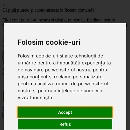
×
Câștigă puncte și economisește la fiecare comandă!
Fă-ți cont pe site-ul nostru și câștigi puncte de fidelitate pentru
fiecare comandă! Cu cât comanzi mai mult, cu atât economisești mai
mult!
Înregistrează-te acum
Folosim cookie-uri
Celoplast
Folosim cookie-uri și alte tehnologii de
înapoi
Celoplast
urmărire pentru a îmbunătăți experiența ta
de navigare pe website-ul nostru, pentru
afișa conținut și reclame personalizate,
Transportul este GRATUIT pentru comenzile mai mari de 350 Lei. Comanda minimă în
pentru a analiza traficul de pe website-ul
valoare de 100 Lei. Expediere în 1 - 2 zile lucrătoare.
nostru și pentru a înțelege de unde vin
vizitatorii noștri.
0
0
Accept
Toggle navigation
Refuz
Acasă