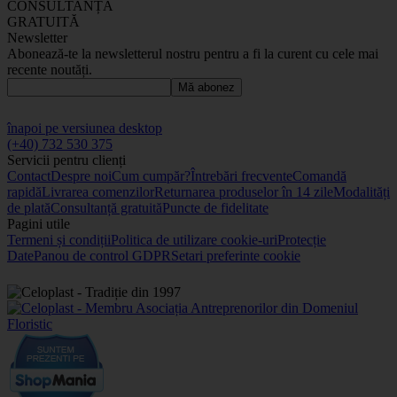
CONSULTANȚĂ
GRATUITĂ
Newsletter
Abonează-te la newsletterul nostru pentru a fi la curent cu cele mai
recente noutăți.
Mă abonez
înapoi pe versiunea desktop
(+40) 732 530 375
Servicii pentru clienți
Contact
Despre noi
Cum cumpăr?
Întrebări frecvente
Comandă
rapidă
Livrarea comenzilor
Returnarea produselor în 14 zile
Modalități
de plată
Consultanță gratuită
Puncte de fidelitate
Pagini utile
Termeni și condiții
Politica de utilizare cookie-uri
Protecție
Date
Panou de control GDPR
Setari preferinte cookie