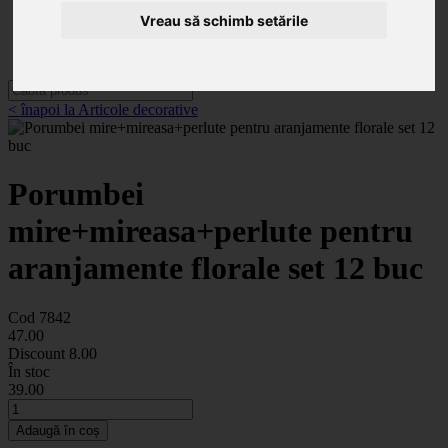
Categorii
Noutăți
Vreau să schimb setările
Promoții
Contact
< înapoi la Articole decorative
Porumbei
mire+mireasa+perlute pentru
aranjamente florale set 12 buc
Cod 7842
47
.00
Discount
8.00
În stoc
39
.00
Adaugă în coș