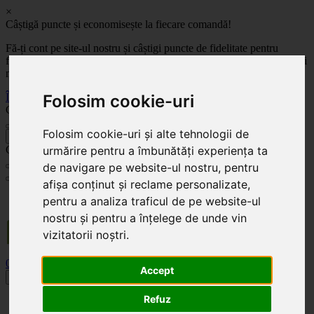
×
Câștigă puncte și economisește la fiecare comandă!
Fă-ți cont pe site-ul nostru și câștigi puncte de fidelitate pentru
fiecare comandă! Cu cât comanzi mai mult, cu atât economisești mai
mult!
Înregistrează-te acum
Folosim cookie-uri
Celoplast
Folosim cookie-uri și alte tehnologii de
înapoi
Celoplast
urmărire pentru a îmbunătăți experiența ta
de navigare pe website-ul nostru, pentru
afișa conținut și reclame personalizate,
Transportul este GRATUIT pentru comenzile mai mari de 350 Lei. Comanda minimă în
pentru a analiza traficul de pe website-ul
valoare de 100 Lei. Expediere în 1 - 2 zile lucrătoare.
nostru și pentru a înțelege de unde vin
vizitatorii noștri.
0
0
Accept
Toggle navigation
Refuz
Acasă