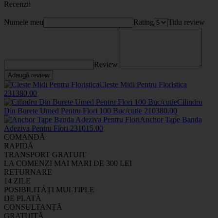
Recenzii
Numele meu
Rating
Titlu review
Review
Adaugă review
Cleste Midi Pentru Floristica
2313
80
.00
Cilindru
Din Burete Umed Pentru Flori 100 Buc/cutie
2103
80
.00
Anchor Tape Banda
Adeziva Pentru Flori
2310
15
.00
COMANDĂ
RAPIDĂ
TRANSPORT GRATUIT
LA COMENZI MAI MARI DE 300 LEI
RETURNARE
14 ZILE
POSIBILITĂȚI MULTIPLE
DE PLATĂ
CONSULTANȚĂ
GRATUITĂ