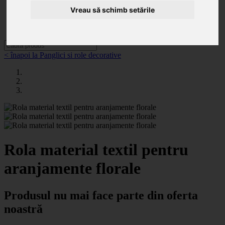
Categorii
Noutăți
Vreau să schimb setările
Promoții
Contact
< înapoi la Panglici si role decorative
Rola material textil pentru
aranjamente florale
Produsul nu mai face parte din oferta
noastră