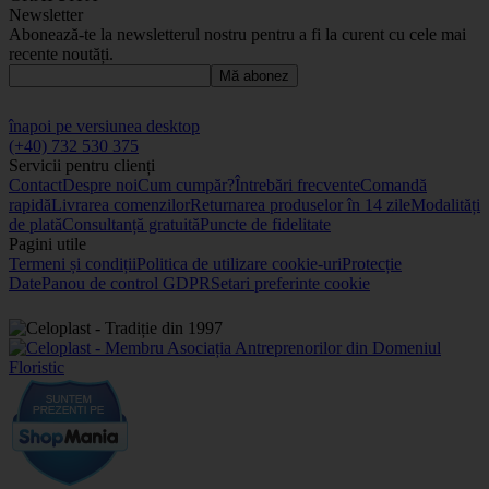
Newsletter
Abonează-te la newsletterul nostru pentru a fi la curent cu cele mai
recente noutăți.
Mă abonez
înapoi pe versiunea desktop
(+40) 732 530 375
Servicii pentru clienți
Contact
Despre noi
Cum cumpăr?
Întrebări frecvente
Comandă
rapidă
Livrarea comenzilor
Returnarea produselor în 14 zile
Modalități
de plată
Consultanță gratuită
Puncte de fidelitate
Pagini utile
Termeni și condiții
Politica de utilizare cookie-uri
Protecție
Date
Panou de control GDPR
Setari preferinte cookie