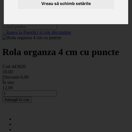
Categorii
Vreau să schimb setările
Noutăți
Promoții
Contact
< înapoi la Panglici si role decorative
Rola organza 4 cm cu puncte
Cod 443820
18
.00
Discount
6.00
În stoc
12
.00
Adaugă în coș