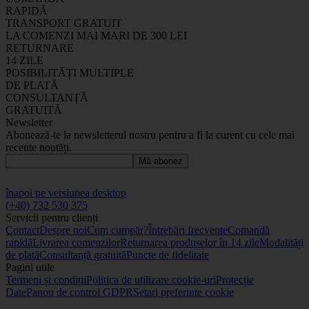
RAPIDĂ
TRANSPORT GRATUIT
LA COMENZI MAI MARI DE 300 LEI
RETURNARE
14 ZILE
POSIBILITĂȚI MULTIPLE
DE PLATĂ
CONSULTANȚĂ
GRATUITĂ
Newsletter
Abonează-te la newsletterul nostru pentru a fi la curent cu cele mai
recente noutăți.
Mă abonez
înapoi pe versiunea desktop
(+40) 732 530 375
Servicii pentru clienți
Contact
Despre noi
Cum cumpăr?
Întrebări frecvente
Comandă
rapidă
Livrarea comenzilor
Returnarea produselor în 14 zile
Modalități
de plată
Consultanță gratuită
Puncte de fidelitate
Pagini utile
Termeni și condiții
Politica de utilizare cookie-uri
Protecție
Date
Panou de control GDPR
Setari preferinte cookie