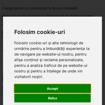
×
Câștigă puncte și economisește la fiecare comandă!
Fă-ți cont pe site-ul nostru și câștigi puncte de fidelitate pentru
fiecare comandă! Cu cât comanzi mai mult, cu atât economisești mai
mult!
Folosim cookie-uri
Înregistrează-te acum
Celoplast
Folosim cookie-uri și alte tehnologii de
înapoi
urmărire pentru a îmbunătăți experiența ta
Celoplast
de navigare pe website-ul nostru, pentru
afișa conținut și reclame personalizate,
pentru a analiza traficul de pe website-ul
Transportul este GRATUIT pentru comenzile mai mari de 350 Lei. Comanda minimă în
valoare de 100 Lei. Expediere în 1 - 2 zile lucrătoare.
nostru și pentru a înțelege de unde vin
vizitatorii noștri.
0
0
Accept
Toggle navigation
Refuz
Acasă