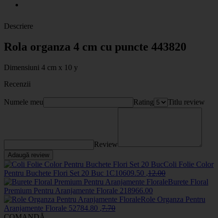
Descriere
Rola organza 4 cm cu puncte 443820
Dimensiuni 4 cm x 10 y
Recenzii
Numele meu
Rating
Titlu review
Review
Adaugă review
Coli Folie Color
Pentru Buchete Flori Set 20 Buc
1C1060
9
.50
,
12
.00
Burete Floral
Premium Pentru Aranjamente Florale
2189
66
.00
Role Organza Pentru
Aranjamente Florale
5278
4
.80
,
7
.70
COMANDĂ